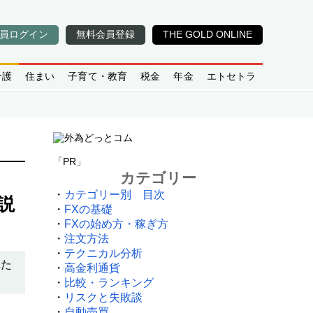
員ログイン
無料会員登録
THE GOLD ONLINE
介護
住まい
子育て・教育
税金
年金
エトセトラ
「PR」
カテゴリー
・
カテゴリー別 目次
説
・
FXの基礎
・
FXの始め方・稼ぎ方
・
注文方法
・
テクニカル分析
れた
・
高金利通貨
・
比較・ランキング
・
リスクと失敗談
・
自動売買