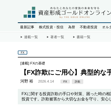
最新記事
株式投資・投信
為替
不動産投資
オル
連載一覧
著者一覧
書籍一覧
FX
[連載]
FXの基礎
【FX詐欺にご用心】典型的な
河野 裕
2026.4.14
FX
詐欺
FXに関する投資詐欺の手口や対策、困った時の相
投資です。詐欺被害から大切なお金を守り、安心