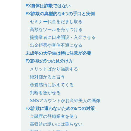
FX自体は詐欺ではない
FX詐欺の典型的な4つの手口と実例
セミナー代金をだまし取る
高額なツールを売りつける
提携業者に口座開設・入金させる
出金拒否や音信不通になる
未成年の大学生は特に注意が必要
FX詐欺の5つの見分け方
メリットばかり強調する
絶対儲かると言う
恋愛感情に訴えてくる
判断を急がせる
SNSアカウントがお金や美人の画像
FX詐欺に遭わないための5つの対策
金融庁の登録業者を使う
高収益の誘いには乗らない