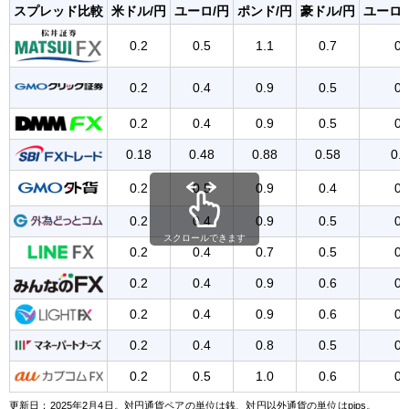
スプレッド比較
米ドル/円
ユーロ/円
ポンド/円
豪ドル/円
ユーロ
0.2
0.5
1.1
0.7
0.
0.2
0.4
0.9
0.5
0.
0.2
0.4
0.9
0.5
0.
0.18
0.48
0.88
0.58
0.
0.2
0.5
0.9
0.4
0.
0.2
0.4
0.9
0.5
0.
スクロールできます
0.2
0.4
0.7
0.5
0.
0.2
0.4
0.9
0.6
0.
0.2
0.4
0.9
0.6
0.
0.2
0.4
0.8
0.5
0.
0.2
0.5
1.0
0.6
0.
更新日：2025年2月4日。対円通貨ペアの単位は銭、対円以外通貨の単位はpips。