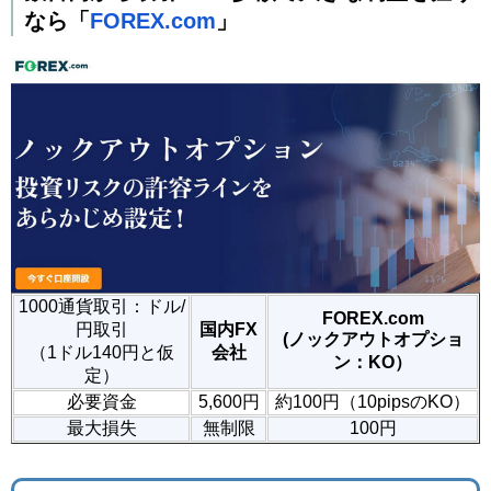
なら「
FOREX.com
」
1000通貨取引：ドル/
FOREX.com
円取引
国内FX
(ノックアウトオプショ
（1ドル140円と仮
会社
ン：KO）
定）
必要資金
5,600円
約100円（10pipsのKO）
最大損失
無制限
100円