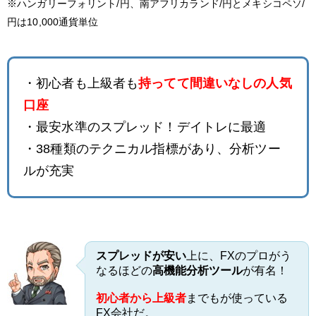
※ハンガリーフォリント/円、南アフリカランド/円とメキシコペソ/
円は10,000通貨単位
・初心者も上級者も
持ってて間違いなしの人気
口座
・最安水準のスプレッド！デイトレに最適
・38種類のテクニカル指標があり、分析ツー
ルが充実
スプレッドが安い
上に、FXのプロがう
なるほどの
高機能分析ツール
が有名！
初心者から上級者
までもが使っている
FX会社だ。