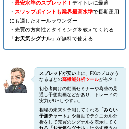
・
最安水準のスプレッド！
デイトレに最適
・
スワップポイントも業界最高水準
で長期運用
にも適したオールラウンダー
・売買の方向性とタイミングを教えてくれる
「
お天気シグナル
」が無料で使える
スプレッドが安い
上に、FXのプロがう
なるほどの
高機能分析ツール
が有名！
初心者向けの動画セミナーや為替の見
通し予想動画などがあり、トレードの
実力がUPしやすい。
相場の未来を予測してくれる
「みらい
予測チャート」
や自動でテクニカル分
析をして売買のシグナルを表示してく
れる
「お天気シグナル」
は必ず使うべ