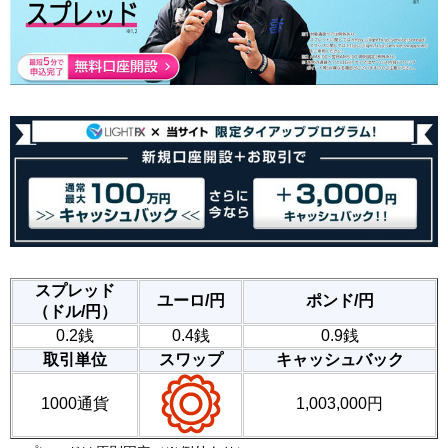
スプレッド
ユーロ/円
ポンド/円
（ドル/円）
0.2銭
0.4銭
0.9銭
取引単位
スワップ
キャッシュバック
1000通貨
1,003,000円