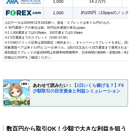
14.2万円
1,000
約100円（10pipsのノ
1,000
上記データは2026年12月16日調べ。資金・スプレッドは米ドル/円のもの。
※ 対円通貨ペアの単位は銭、対円以外通貨の単位はpips。
※1 1,000通貨までは0.09pips、100万通までは0.19pips
※2 5万通貨までのスプレッド（9:00~27:00）
※3 GMOクリック証券は原則固定（例外あり）。キャンペーンスプレッドを含む。詳細
対象通貨ペアは米ドル/円とユーロ/米ドル。1回の注文あたり10万通貨まで適用されます
原則固定スプレッドの提供時間は米標準時間期間中、日本時間の朝9時～翌朝2時／米夏
詳細は公式HPをご確認ください。
あわせて読みたい：
【1日いくら稼げる？】FX
少額取引の目安資金と利益シミュレーション
数百円から取引OK！少額で大きな利益を狙う