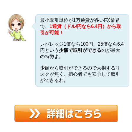
最小取引単位が1万通貨が多いFX業界
で、
1通貨（ドル/円なら6.4円）
から取
引が可能！
レバレッジ1倍なら100円、25倍なら6.4
円という
少額で取引ができる
のが最大
の特徴よ。
少額から取引ができるので大損するリ
スクが無く、初心者でも安心して取引
ができるわ。