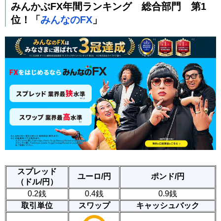
みんかぶFX年間ランキング 総合部門 第1
位！「
みんなのFX
」
スプレッド
ユーロ/円
ポンド/円
（ドル/円）
0.2銭
0.4銭
0.9銭
取引単位
スワップ
キャッシュバック