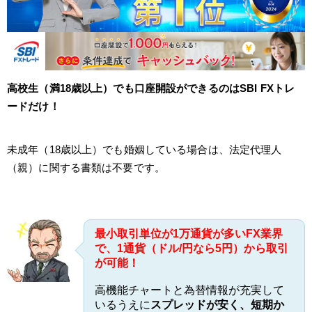
高校生（満18歳以上）でも口座開設ができるのはSBI FXトレ
ードだけ！
未成年（18歳以上）でも婚姻している場合は、法定代理人
（親）に関する書類は不要です。
最小取引単位が1万通貨が多いFX業界
で、1通貨（ドル/円なら5円）から取引
が可能！
高機能チャートと為替情報が充実して
いるうえに
スプレッドが安く、短期か