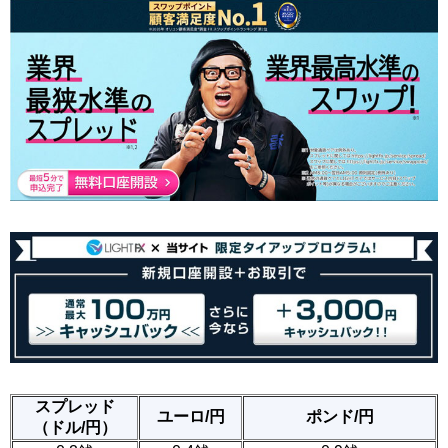
スプレッド
ユーロ/円
ポンド/円
（ドル/円）