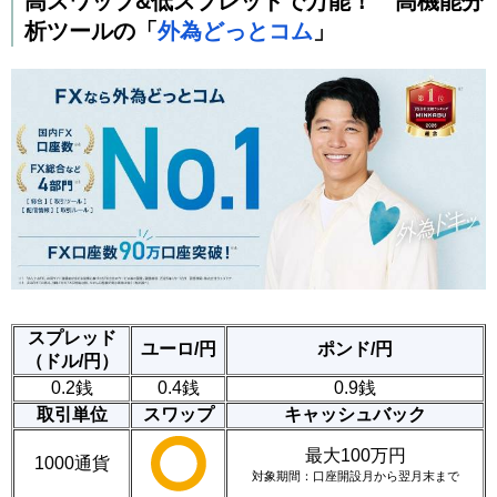
高スワップ&低スプレッドで万能！ 高機能分
析ツールの「
外為どっとコム
」
スプレッド
ユーロ/円
ポンド/円
（ドル/円）
0.2銭
0.4銭
0.9銭
取引単位
スワップ
キャッシュバック
最大100万円
1000通貨
対象期間：口座開設月から翌月末まで