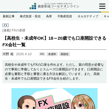
最新記事
株式投資・投信
為替
不動産投資
オルタナティブ
キ
FX
[連載]
FXの基礎
【高校生・未成年OK】18～20歳でも口座開設できる
FX会社一覧
河野 裕
2026.4.10
FX
未成年
高校生
高校生や未成年でもFXの口座を作れます。ただし、親の同意が必要な
ので事前に準備しておくとスムーズ口座開設ができます。口座開設に
必要な書類と手順と審査に通る方法を解説しています。また、高校
生・未成年でも口座開設できるFX会社を紹介します。