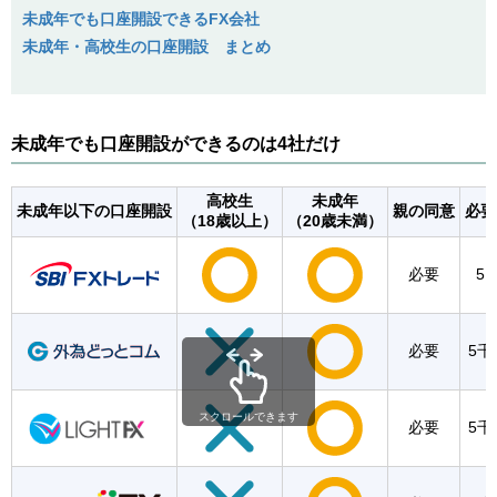
未成年でも口座開設できるFX会社
未成年・高校生の口座開設 まとめ
未成年でも口座開設ができるのは4社だけ
高校生
未成年
未成年以下の口座開設
親の同意
必要
（18歳以上）
（20歳未満）
必要
5
必要
5千
スクロールできます
必要
5千