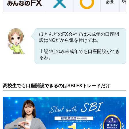
必要
5千
ほとんどのFX会社では未成年の口座開
設はNGだから気を付けてね。
上記4社のみ未成年でも口座開設ができ
るわ。
高校生でも口座開設できるのはSBI FXトレードだけ