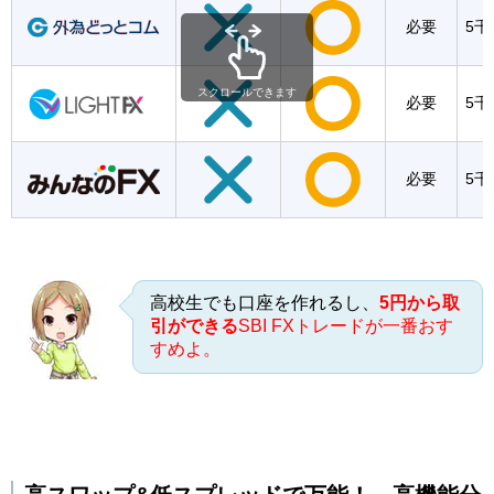
必要
5千
スクロールできます
必要
5千
必要
5千
高校生でも口座を作れるし、
5円から取
引ができる
SBI FXトレードが一番おす
すめよ。