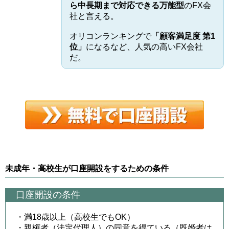
ら中長期まで対応できる万能型
のFX会
社と言える。
オリコンランキングで
「顧客満足度 第1
位」
になるなど、人気の高いFX会社
だ。
未成年・高校生が口座開設をするための条件
口座開設の条件
・満18歳以上（高校生でもOK）
・親権者（法定代理人）の同意を得ている（既婚者は