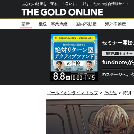
あなたの財産を「守る」「増やす」「残す」ための総合情報サイト
最新
相続・事業承継
国内不動産
海外不動産
セミナー開始
無料WEBセミナー
fundno
半導体相場は次のステージへ。今、機関投
ゴールドオンライン トップ
>
その他
>