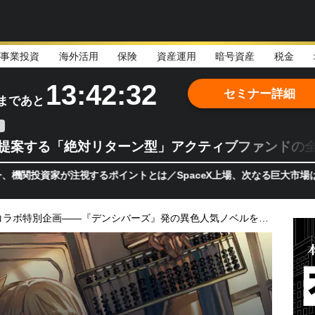
事業投資
海外活用
保険
資産運用
暗号資産
税金
13:42:30
セミナー詳細
まであと
teが提案する「絶対リターン型」アクティブファンドの
資家が注視するポイントとは／SpaceX上場、次なる巨大市場は「宇宙
特別コラボ特別企画――『デンシバーズ』発の異色人気ノベルを無料公開！