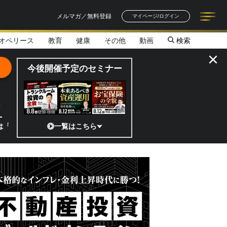
メルマガ／無料登録
マイページ/ログイン
オペリース
教育
健康
その他
動画
検索
記事一覧
連載一覧
著者一覧
書籍一覧
セミナー情報
お知らせ
×
今後開催予定のセミナー
全貌
!?」 日本の宇宙ベンチャーのココがスゴイ！／補助金から実需へ、知ら
一覧はこちら