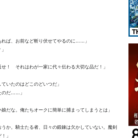
あれば、お前など斬り伏せてやるのに……」
？」
返せ！ それはわが一家に代々伝わる大切な品だ！」
していたのはどこのどいつだ」
たのだ……」
小娘だな。俺たちオークに簡単に捕まってしまうとは」
おうか。騎士たる者、日々の鍛錬は欠かしていない。魔剣
ぞ！」