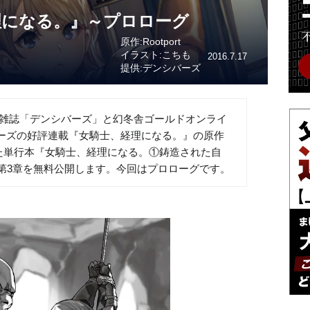
理になる。』～プロローグ
原作:Rootport
イラスト:こちも
2016.7.17
提供:デンシバーズ
ガ雑誌「デンシバーズ」と幻冬舎ゴールドオンライ
ーズの好評連載『女騎士、経理になる。』の原作
された単行本『女騎士、経理になる。①鋳造された自
、第3章を無料公開します。今回はプロローグです。