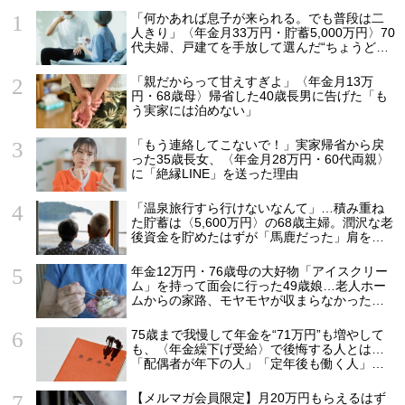
「何かあれば息子が来られる。でも普段は二
人きり」〈年金月33万円・貯蓄5,000万円〉70
代夫婦、戸建てを手放して選んだ“ちょうどい
い距離”
「親だからって甘えすぎよ」〈年金月13万
円・68歳母〉帰省した40歳長男に告げた「も
う実家には泊めない」
「もう連絡してこないで！」実家帰省から戻
った35歳長女、〈年金月28万円・60代両親〉
に「絶縁LINE」を送った理由
「温泉旅行すら行けないなんて」…積み重ね
た貯蓄は〈5,600万円〉の68歳主婦。潤沢な老
後資金を貯めたはずが「馬鹿だった」肩を落
とす理由
年金12万円・76歳母の大好物「アイスクリー
ム」を持って面会に行った49歳娘…老人ホー
ムからの家路、モヤモヤが収まらなかったワ
ケ
75歳まで我慢して年金を“71万円”も増やして
も、〈年金繰下げ受給〉で後悔する人とは…
「配偶者が年下の人」「定年後も働く人」
「特別な年金を受け取れる人」【CFPが解
説】
【メルマガ会員限定】月20万円もらえるはず