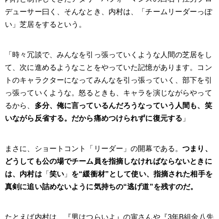
デューサー曰く、そんなとき、内村は、「チームリーダーっぽ
い」芝居をするという。
「時々冗談で、みんなを引っ張っていくような人間の芝居をし
て、次に進めるようなことをやっていた記憶があります。コン
トのキャラクターになってみんなを引っ張っていく、部下を引
っ張っていくような。怒るときも、キャラを演じながらやって
るから、
多分、俺に言っているんだろうなっていう人間も、笑
いながら反省する。だから痛めつけられずに復元する
」
まさに、ショートコント「リーダー」の開幕である。
つまり、
どうしても公の場でチーム員を指摘しなければならないときに
は、内村は
「
笑い
」
を“緩衝材”として使い、指摘された相手を
真剣に追い詰めないように気持ちの“逃げ道”を残すのだ。
たとえば内村は、『男はつらいよ』の寅さんや『3年B組金八先