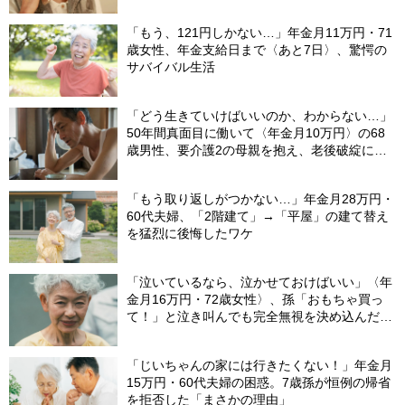
「もう、121円しかない…」年金月11万円・71
歳女性、年金支給日まで〈あと7日〉、驚愕の
サバイバル生活
「どう生きていけばいいのか、わからない…」
50年間真面目に働いて〈年金月10万円〉の68
歳男性、要介護2の母親を抱え、老後破綻に怯
える日々
「もう取り返しがつかない…」年金月28万円・
60代夫婦、「2階建て」→「平屋」の建て替え
を猛烈に後悔したワケ
「泣いているなら、泣かせておけばいい」〈年
金月16万円・72歳女性〉、孫「おもちゃ買っ
て！」と泣き叫んでも完全無視を決め込んだ理
由
「じいちゃんの家には行きたくない！」年金月
15万円・60代夫婦の困惑。7歳孫が恒例の帰省
を拒否した「まさかの理由」