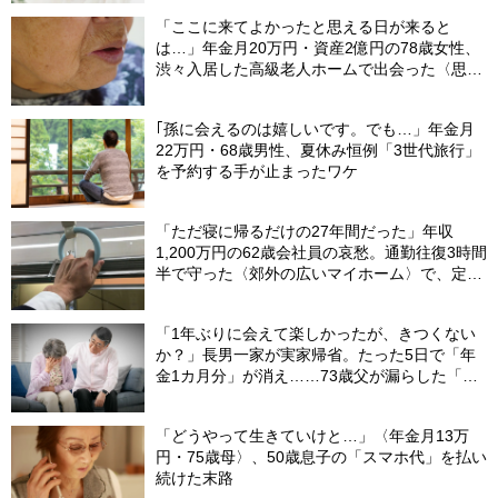
「ここに来てよかったと思える日が来ると
は…」年金月20万円・資産2億円の78歳女性、
渋々入居した高級老人ホームで出会った〈思わ
ぬ縁〉
｢孫に会えるのは嬉しいです。でも…」年金月
22万円・68歳男性、夏休み恒例「3世代旅行」
を予約する手が止まったワケ
「ただ寝に帰るだけの27年間だった」年収
1,200万円の62歳会社員の哀愁。通勤往復3時間
半で守った〈郊外の広いマイホーム〉で、定年
直前に直面したまさかの事態【FPが解説】
「1年ぶりに会えて楽しかったが、きつくない
か？」長男一家が実家帰省。たった5日で「年
金1カ月分」が消え……73歳父が漏らした「本
音」
「どうやって生きていけと…」〈年金月13万
円・75歳母〉、50歳息子の「スマホ代」を払い
続けた末路