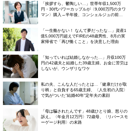
「挨拶すら、鬱陶しい…」世帯年収1,500万
円・30代パワーカップルが〈9,000万円のタワ
マン〉購入→半年後、コンシェルジュの前
を“顔を伏せて”通るワケ
「一生働かない！ なんて夢だったな…」資産1
億5,000万円超えでFIREの48歳男性、8月の実
家帰省で「再び働くこと」を決意した理由
「知っていれば結婚しなかった…」月収100万
円の42歳夫と結婚した39歳主婦。お金に苦労は
しないが、ウンザリなワケ
私の夫、こんな人だったとは…「健康だけが取
り柄」と自負する65歳主婦、〈人生初の入院〉
で気がついた“結婚40年”定年夫の素顔
「母は騙されたんです」48歳ひとり娘、怒りの
訴え。〈年金月12万円〉72歳母、〈リバースモ
ーゲージ利用〉の末路