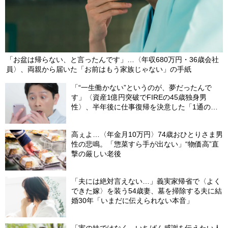
「お盆は帰らない、と言ったんです」…〈年収680万円・36歳会社
員〉、両親から届いた「お前はもう家族じゃない」の手紙
「“一生働かない”というのが、夢だったんで
す」〈資産1億円突破でFIREの45歳独身男
性〉、半年後に仕事復帰を決意した「1通の通
知」
高ぇよ…〈年金月10万円〉74歳おひとりさま男
性の悲鳴。「惣菜すら手が出ない」“物価高”直
撃の厳しい老後
「夫には絶対言えない…」義実家帰省で〈よく
できた嫁〉を装う54歳妻、墓を掃除する夫に結
婚30年「いまだに伝えられない本音」
「実の妹ではなく、いちばん感謝を伝えたい人