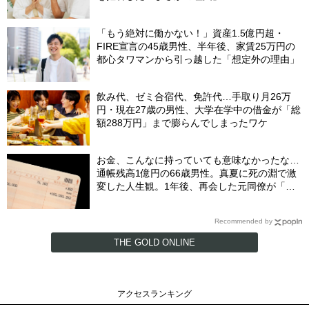
「もう絶対に働かない！」資産1.5億円超・
FIRE宣言の45歳男性、半年後、家賃25万円の
都心タワマンから引っ越した「想定外の理由」
飲み代、ゼミ合宿代、免許代…手取り月26万
円・現在27歳の男性、大学在学中の借金が「総
額288万円」まで膨らんでしまったワケ
お金、こんなに持っていても意味なかったな…
通帳残高1億円の66歳男性。真夏に死の淵で激
変した人生観。1年後、再会した元同僚が「振
り幅」に驚愕したワケ【FPの助言】
Recommended by
THE GOLD ONLINE
アクセスランキング