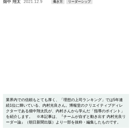
畑中 翔太
2021.12.9
働き方
リーダーシップ
業界内での信頼もとても厚く、「理想の上司ランキング」では5年連
続1位に輝いている、内村光良さん。博報堂のクリエイティブディレ
クターである畑中翔太氏が、内村さんから学んだ「指導のポイント」
を紹介します。 ※本記事は、『チームが自ずと動き出す 内村光良リ
ーダー論』（朝日新聞出版）より一部を抜粋・編集したものです。