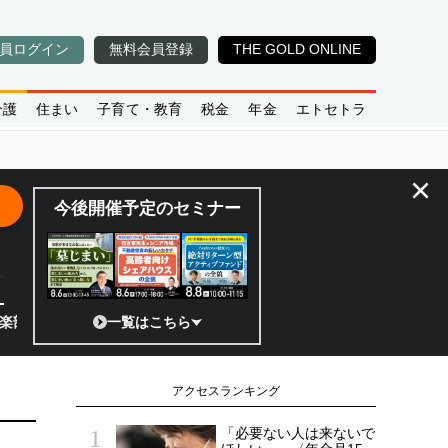
員ログイン
無料会員登録
THE GOLD ONLINE
介護
住まい
子育て・教育
税金
年金
エトセトラ
×
今後開催予定のセミナー
らできる活用法
セミナー／インフレリスクを考慮した資産保全が必要な理由／オルカン、
一覧はこちら
アクセスランキング
「必要ない人は来ないで