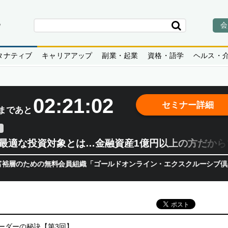
会
タナティブ
キャリアアップ
副業・起業
資格・語学
ヘルス・
02:21:01
セミナー詳細
まであと
」の最適な投資対象とは…金融資産1億円以上の方だか
めの無料会員組織「ゴールドオンライン・エクスクルーシブ倶楽部」主催
ーダーの秘訣【第3回】