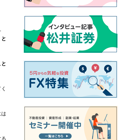
す
、と
こと
てく
には
する