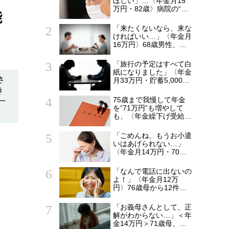
ほしい」…〈年金月15
万円・82歳〉病院の“常
能
連おばあちゃん”に向け
られた20代会社員の本
「来たくないなら、来な
音。それでも通い続ける
ければいい…」〈年金月
理由
16万円〉68歳男性、家
族総勢15人のお盆のは
ずが、夫婦2人寂しく食
「旅行の予定はすべて白
卓を囲むワケ
紙になりました」〈年金
さ
月33万円・貯蓄5,000万
円〉65歳夫婦、孫との
き
時間を優先し続けた末に
75歳まで我慢して年金
一
気づいたこと
を“71万円”も増やして
も、〈年金繰下げ受給〉
で後悔する人とは…「配
偶者が年下の人」「定年
「ごめんね、もうお小遣
後も働く人」「特別な年
いはあげられない…」
金を受け取れる人」
〈年金月14万円・70歳
【CFPが解説】
女性〉、「孫1人に1万
円」をやめた夜に耳にし
「なんで電話に出ないの
た残酷な真実
よ！」〈年金月12万
円〉76歳母から12件も
の不審な着信。慌てて駆
けつけた48歳長女、実
「お義母さんとして、正
家の惨状に絶句
解がわからない…」＜年
金14万円＞71歳母、