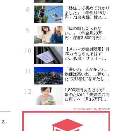
「孫の合格祝い」で上京
も…タワマンの台所で感
「移住して初めて分かり
じた「義娘の本音」
ました」〈年金月25万
円・71歳夫婦〉憧れの
田舎暮らしを諦めた決定
的理由
「孫の顔も見られな
い…」〈年金月28万
円・貯蓄3,800万円〉60
代夫婦、長男マイホーム
購入に「500万円援助」
【メルマガ会員限定】月
も、嫁の本音に絶句
20万円もらえるはず
が…45歳・サラリーマ
ン「ねんきん定期便」に
抱いた違和感。「年金ル
「暑いわ、人が多いわ、
ール」知らずにそのまま
物価は高いわ」…夢だっ
20年…65歳で受け取る
た“長野移住”を果たした
ことになる年金額に唖然
年金11万円・65歳男
「何かの間違いでは？」
性。2年後、ウンザリだ
1,800万円あるはずが…
った東京の夜景に「癒さ
娘のために「夫婦の共同
れた」ワケ
口座」へ〈月15万円〉
貯め続けた41歳妻が
ATMで絶句。夫を問い詰
Recommended by
め、判明した「消えた教
育費」の行方
する