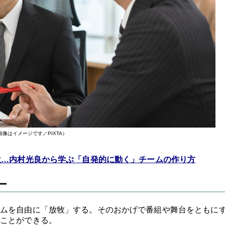
画像はイメージです／PIXTA）
位…内村光良から学ぶ「自発的に動く」チームの作り方
ー
ムを自由に「放牧」する。そのおかげで番組や舞台をともに
ことができる。