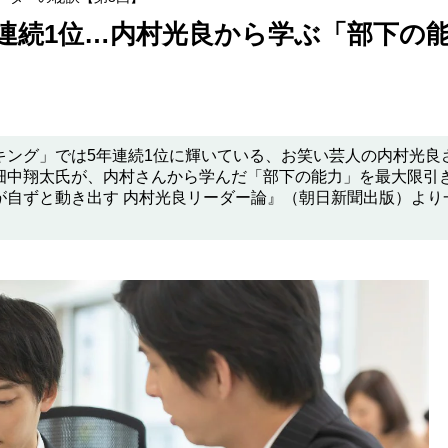
連続1位…内村光良から学ぶ「部下の
キング」では5年連続1位に輝いている、お笑い芸人の内村光良
畑中翔太氏が、内村さんから学んだ「部下の能力」を最大限引
が自ずと動き出す 内村光良リーダー論』（朝日新聞出版）より