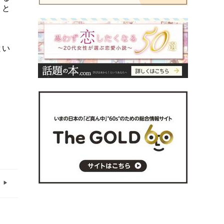
」と
とい