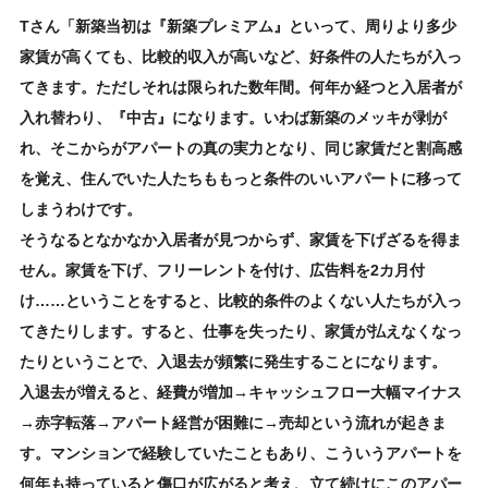
Tさん「新築当初は『新築プレミアム』といって、周りより多少
家賃が高くても、比較的収入が高いなど、好条件の人たちが入っ
てきます。ただしそれは限られた数年間。何年か経つと入居者が
入れ替わり、『中古』になります。いわば新築のメッキが剥が
れ、そこからがアパートの真の実力となり、同じ家賃だと割高感
を覚え、住んでいた人たちももっと条件のいいアパートに移って
しまうわけです。
そうなるとなかなか入居者が見つからず、家賃を下げざるを得ま
せん。家賃を下げ、フリーレントを付け、広告料を2カ月付
け……ということをすると、比較的条件のよくない人たちが入っ
てきたりします。すると、仕事を失ったり、家賃が払えなくなっ
たりということで、入退去が頻繁に発生することになります。
入退去が増えると、経費が増加→キャッシュフロー大幅マイナス
→赤字転落→アパート経営が困難に→売却という流れが起きま
す。マンションで経験していたこともあり、こういうアパートを
何年も持っていると傷口が広がると考え、立て続けにこのアパー