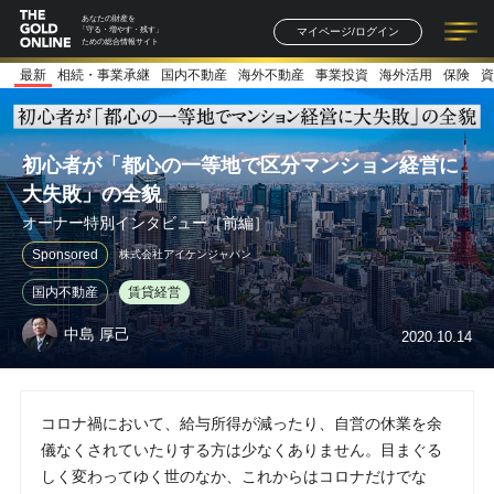
あなたの財産を
マイページ/ログイン
「守る・増やす・残す」
ための総合情報サイト
最新
相続・事業承継
国内不動産
海外不動産
事業投資
海外活用
保険
資
記事一覧
連載一覧
著者一覧
書籍一覧
セミナー情報
お知らせ
初心者が「都心の一等地で区分マンション経営に
大失敗」の全貌
オーナー特別インタビュー［前編］
Sponsored
株式会社アイケンジャパン
国内不動産
賃貸経営
中島 厚己
2020.10.14
コロナ禍において、給与所得が減ったり、自営の休業を余
儀なくされていたりする方は少なくありません。目まぐる
しく変わってゆく世のなか、これからはコロナだけでな