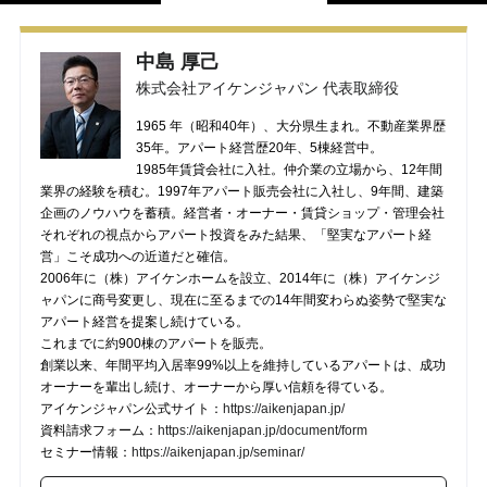
中島 厚己
株式会社アイケンジャパン 代表取締役
1965 年（昭和40年）、大分県生まれ。不動産業界歴
35年。アパート経営歴20年、5棟経営中。
1985年賃貸会社に入社。仲介業の立場から、12年間
業界の経験を積む。1997年アパート販売会社に入社し、9年間、建築
企画のノウハウを蓄積。経営者・オーナー・賃貸ショップ・管理会社
それぞれの視点からアパート投資をみた結果、「堅実なアパート経
営」こそ成功への近道だと確信。
2006年に（株）アイケンホームを設立、2014年に（株）アイケンジ
ャパンに商号変更し、現在に至るまでの14年間変わらぬ姿勢で堅実な
アパート経営を提案し続けている。
これまでに約900棟のアパートを販売。
創業以来、年間平均入居率99%以上を維持しているアパートは、成功
オーナーを輩出し続け、オーナーから厚い信頼を得ている。
アイケンジャパン公式サイト：
https://aikenjapan.jp/
資料請求フォーム：
https://aikenjapan.jp/document/form
セミナー情報：
https://aikenjapan.jp/seminar/