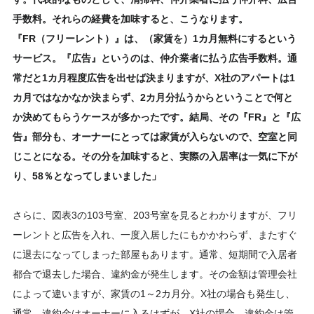
手数料。それらの経費を加味すると、こうなります。
『FR（フリーレント）』は、（家賃を）1カ月無料にするという
サービス。『広告』というのは、仲介業者に払う広告手数料。通
常だと1カ月程度広告を出せば決まりますが、X社のアパートは1
カ月ではなかなか決まらず、2カ月分払うからということで何と
か決めてもらうケースが多かったです。結局、その『FR』と『広
告』部分も、オーナーにとっては家賃が入らないので、空室と同
じことになる。その分を加味すると、実際の入居率は一気に下が
り、58％となってしまいました」
さらに、図表3の103号室、203号室を見るとわかりますが、フリ
ーレントと広告を入れ、一度入居したにもかかわらず、またすぐ
に退去になってしまった部屋もあります。通常、短期間で入居者
都合で退去した場合、違約金が発生します。その金額は管理会社
によって違いますが、家賃の1～2カ月分。X社の場合も発生し、
通常、違約金はオーナーに入るはずが、X社の場合、違約金は管