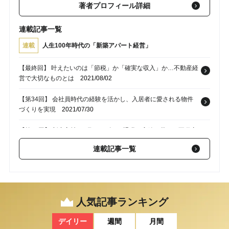
著者プロフィール詳細
連載記事一覧
連載
人生100年時代の「新築アパート経営」
【最終回】 叶えたいのは「節税」か「確実な収入」か…不動産経
営で大切なものとは
2021/08/02
【第34回】 会社員時代の経験を活かし、入居者に愛される物件
づくりを実現
2021/07/30
【第33回】 新卒入社1ヵ月でスピード退職！高給に惹かれ不動産
会社就職も
2021/07/29
連載記事一覧
【第29回】 賃貸経営成功の秘訣。賃貸ショップに絶賛される物
件力とは？
2021/06/29
【第27回】 不動産投資会社現役社員20代～30代の「資産形成」
人気記事ランキング
の実際
2021/04/19
デイリー
週間
月間