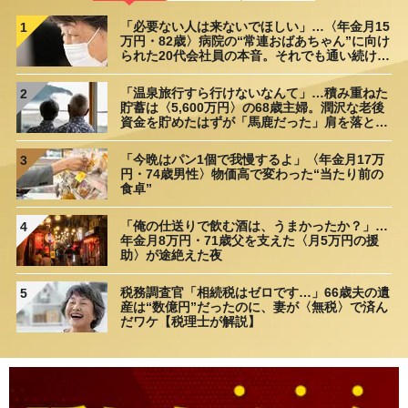
「必要ない人は来ないでほしい」…〈年金月15
1
万円・82歳〉病院の“常連おばあちゃん”に向け
られた20代会社員の本音。それでも通い続ける
理由
「温泉旅行すら行けないなんて」…積み重ねた
2
貯蓄は〈5,600万円〉の68歳主婦。潤沢な老後
資金を貯めたはずが「馬鹿だった」肩を落とす
理由
「今晩はパン1個で我慢するよ」〈年金月17万
3
円・74歳男性〉物価高で変わった“当たり前の
食卓”
「俺の仕送りで飲む酒は、うまかったか？」…
4
年金月8万円・71歳父を支えた〈月5万円の援
助〉が途絶えた夜
税務調査官「相続税はゼロです…」66歳夫の遺
5
産は“数億円”だったのに、妻が〈無税〉で済ん
だワケ【税理士が解説】