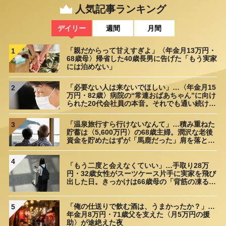
人気記事ランキング
デイリー
週間
月間
「親だからって甘えすぎよ」〈年金月13万円・
1
68歳母〉帰省した40歳長男に告げた「もう実家
には泊めない」
「必要ない人は来ないでほしい」…〈年金月15
2
万円・82歳〉病院の“常連おばあちゃん”に向け
られた20代会社員の本音。それでも通い続ける
理由
「温泉旅行すら行けないなんて」…積み重ねた
3
貯蓄は〈5,600万円〉の68歳主婦。潤沢な老後
資金を貯めたはずが「馬鹿だった」肩を落とす
理由
4
「もう二度と会えなくていい」…手取り28万
円・32歳女性がスーツケース片手に実家を飛び
出した日。きっかけは66歳母の「背筋の凍る一
言」
「俺の仕送りで飲む酒は、うまかったか？」…
5
年金月8万円・71歳父を支えた〈月5万円の援
助〉が途絶えた夜