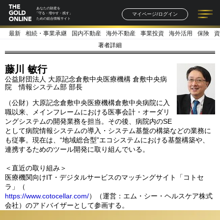
あなたの財産を
マイページ/ログイン
「守る・増やす・残す」
ための総合情報サイト
最新
相続・事業承継
国内不動産
海外不動産
事業投資
海外活用
保険
資
記事一覧
連載一覧
著者一覧
書籍一覧
セミナー情報
お知らせ
著者詳細
藤川 敏行
公益財団法人 大原記念倉敷中央医療機構 倉敷中央病
院 情報システム部 部長
（公財）大原記念倉敷中央医療機構倉敷中央病院に入
職以来、メインフレームにおける医事会計・オーダリ
ングシステムの開発業務を担当。その後、病院内のSE
として病院情報システムの導入・システム基盤の構築などの業務に
も従事。現在は、“地域総合型”エコシステムにおける基盤構築や、
連携するためのツール開発に取り組んでいる。
＜直近の取り組み＞
医療機関向けIT・デジタルサービスのマッチングサイト「コトセ
ラ」（
https://www.cotocellar.com/
）（運営：エム・シー・ヘルスケア株式
会社）のアドバイザーとして参画する。