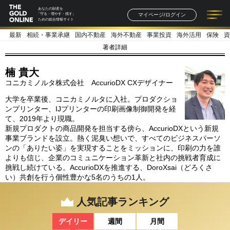
あなたの財産を
マイページ/ログイン
「守る・増やす・残す」
ための総合情報サイト
最新
相続・事業承継
国内不動産
海外不動産
事業投資
海外活用
保険
資
記事一覧
連載一覧
著者一覧
書籍一覧
セミナー情報
お知らせ
著者詳細
楠 貴大
コニカミノルタ株式会社 AccurioDX CXデザイナー
大学を卒業後、コニカミノルタに入社。プロダクショ
ンプリンター、IJプリンターの印刷画像制御開発を経
て、2019年より現職。
新規プロダクトの商品開発を担当する傍ら、AccurioDXという新規
事業ブランドを設立。熱く泥臭い想いで、すべてのビジネスパーソ
ンの「ありたい姿」を実現することをミッションに、印刷の力を誰
よりも信じ、企業のコミュニケーション革新と社内の挑戦者育成に
挑戦し続けている。AccurioDXを推進する、DoroXsai（どろくさ
い）共創を行う個性豊かな5名のうちの1人。
人気記事ランキング
デイリー
週間
月間