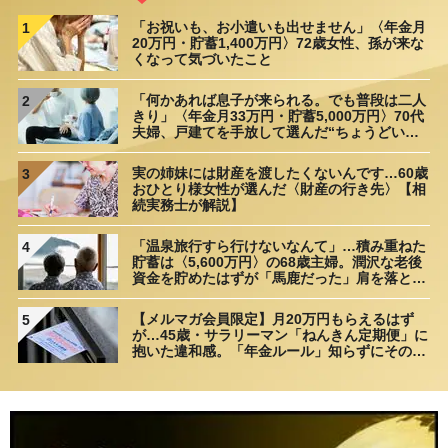
「お祝いも、お小遣いも出せません」〈年金月
1
20万円・貯蓄1,400万円〉72歳女性、孫が来な
くなって気づいたこと
「何かあれば息子が来られる。でも普段は二人
2
きり」〈年金月33万円・貯蓄5,000万円〉70代
夫婦、戸建てを手放して選んだ“ちょうどいい
距離”
実の姉妹には財産を渡したくないんです…60歳
3
おひとり様女性が選んだ〈財産の行き先〉【相
続実務士が解説】
「温泉旅行すら行けないなんて」…積み重ねた
4
貯蓄は〈5,600万円〉の68歳主婦。潤沢な老後
資金を貯めたはずが「馬鹿だった」肩を落とす
理由
【メルマガ会員限定】月20万円もらえるはず
5
が…45歳・サラリーマン「ねんきん定期便」に
抱いた違和感。「年金ルール」知らずにそのま
ま20年…65歳で受け取ることになる年金額に唖
然「何かの間違いでは？」