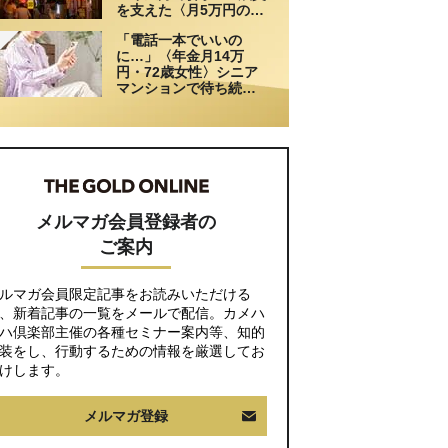
を支えた〈月5万円の援
助〉が途絶えた夜
「電話一本でいいの
に…」〈年金月14万
円・72歳女性〉シニア
マンションで待ち続け
た家族からの連絡
メルマガ会員登録者の
ご案内
ルマガ会員限定記事をお読みいただける
、新着記事の一覧をメールで配信。カメハ
ハ倶楽部主催の各種セミナー案内等、知的
装をし、行動するための情報を厳選してお
けします。
メルマガ登録