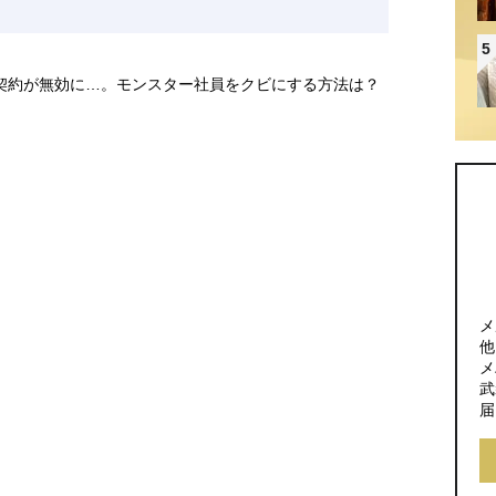
5
円の契約が無効に…。モンスター社員をクビにする方法は？
メ
他
メ
武
届