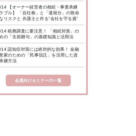
8/14 【オーナー経営者の相続・事業承継
ラブル】 「自社株」と「遺留分」の致命
なリスクと 弁護士と作る”会社を守る盾”
8/14 税務調査に要注意！ 「相続対策」の
めの「生前贈与」の基礎知識と活用法
8/14 認知症対策には絶対的な効果！ 金融
産家のための「民事信託」を活用した資
承継方法
会員向けセミナーの一覧