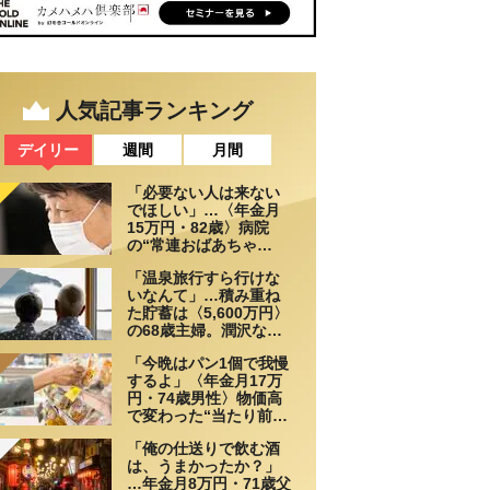
人気記事ランキング
デイリー
週間
月間
「必要ない人は来ない
でほしい」…〈年金月
15万円・82歳〉病院
の“常連おばあちゃ
ん”に向けられた20代会
「温泉旅行すら行けな
社員の本音。それでも
いなんて」…積み重ね
通い続ける理由
た貯蓄は〈5,600万円〉
の68歳主婦。潤沢な老
後資金を貯めたはずが
「今晩はパン1個で我慢
「馬鹿だった」肩を落
するよ」〈年金月17万
とす理由
円・74歳男性〉物価高
で変わった“当たり前の
食卓”
「俺の仕送りで飲む酒
は、うまかったか？」
…年金月8万円・71歳父