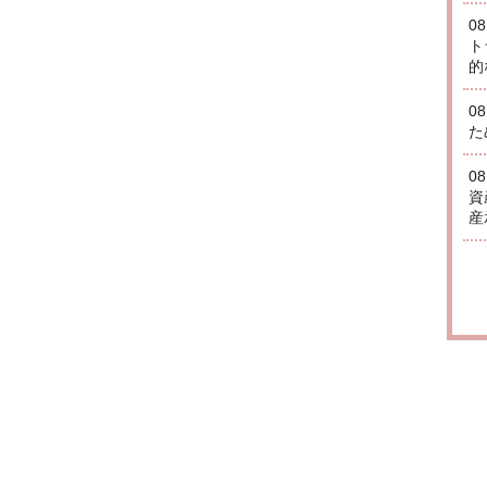
0
ト
的
0
た
0
資
産