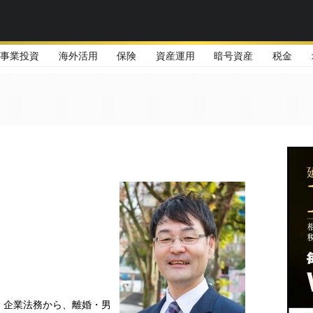
事業投資
海外活用
保険
資産運用
暗号資産
税金
、企業法務から、離婚・男