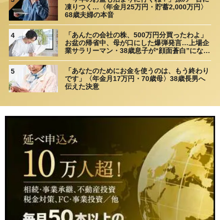
凍りつく…〈年金月25万円・貯蓄2,000万円〉
68歳夫婦の本音
「あんたの会社の株、500万円分買ったわよ」
4
お盆の帰省中、母が口にした爆弾発言…上場企
業サラリーマン・38歳息子が“顔面蒼白”になっ
たワケ【1級FPが警告】
「あなたのためにお金を使うのは、もう終わり
5
です」〈年金月17万円・70歳母〉38歳長男へ
伝えた決意