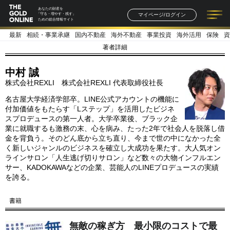
あなたの財産を
マイページ/ログイン
「守る・増やす・残す」
ための総合情報サイト
最新
相続・事業承継
国内不動産
海外不動産
事業投資
海外活用
保険
資
記事一覧
連載一覧
著者一覧
書籍一覧
セミナー情報
お知らせ
著者詳細
中村 誠
株式会社REXLI 株式会社REXLI 代表取締役社長
名古屋大学経済学部卒。LINE公式アカウントの機能に
付加価値をもたらす「Lステップ」を活用したビジネ
スプロデュースの第一人者。大学卒業後、ブラック企
業に就職するも激務の末、心を病み、たった2年で社会人を脱落し借
金を背負う。そのどん底から立ち直り、今まで世の中になかった全
く新しいジャンルのビジネスを確立し大成功を果たす。大人気オン
ラインサロン「人生逃げ切りサロン」など数々の大物インフルエン
サー、KADOKAWAなどの企業、芸能人のLINEプロデュースの実績
を誇る。
書籍
無敵の稼ぎ方 最小限のコストで最