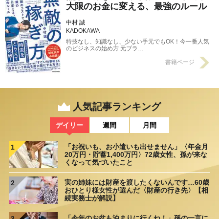
大限のお金に変える、最強のルール
中村 誠
KADOKAWA
特技なし、知識なし、少ない手元でもOK！今一番人気
のビジネスの始め方 元ブラ…
書籍ページ
人気記事ランキング
デイリー
週間
月間
「お祝いも、お小遣いも出せません」〈年金月
1
20万円・貯蓄1,400万円〉72歳女性、孫が来な
くなって気づいたこと
実の姉妹には財産を渡したくないんです…60歳
2
おひとり様女性が選んだ〈財産の行き先〉【相
続実務士が解説】
「今年のお盆も泊まりに行くね！」孫の一言に
3