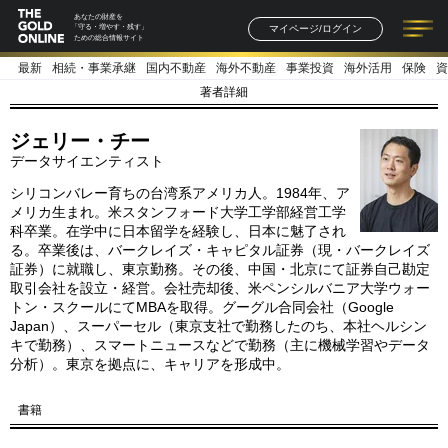
あなたの財産を
マイページ/ログイン
「守る・増やす・残す」
ための総合情報サイト
最新
相続・事業承継
国内不動産
海外不動産
事業投資
海外活用
保険
資
記事一覧
連載一覧
著者一覧
書籍一覧
セミナー情報
お知らせ
著者詳細
ジェリー・チー
データサイエンティスト
シリコンバレー育ちの台湾系アメリカ人。1984年、ア
メリカ生まれ。米スタンフォード大学工学部経営工学
科卒業。在学中に日本留学を経験し、日本に魅了され
る。卒業後は、バークレイズ・キャピタル証券（現・バークレイズ
証券）に就職し、東京勤務。その後、中国・北京にて証券自己勘定
取引会社を設立・経営。会社売却後、米ペンシルバニア大学ウォー
トン・スクールにてMBAを取得。グーグル合同会社（Google
Japan）、スーパーセル（東京支社で勤務したのち、本社ヘルシン
キで勤務）、スマートニュースなどで勤務（主に機械学習やデータ
分析）。東京を拠点に、キャリアを形成中。
書籍