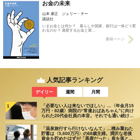
お金の未来
山本 康正 ジェリー・チー
講談社
いまお金とは何か？ 暮らしや国家、銀行は一体どう変
わるのか？ 激変するお金と新…
書籍ページ
人気記事ランキング
デイリー
週間
月間
「必要ない人は来ないでほしい」…〈年金月15
1
万円・82歳〉病院の“常連おばあちゃん”に向け
られた20代会社員の本音。それでも通い続ける
理由
「温泉旅行すら行けないなんて」…積み重ねた
2
貯蓄は〈5,600万円〉の68歳主婦。潤沢な老後
資金を貯めたはずが「馬鹿だった」肩を落とす