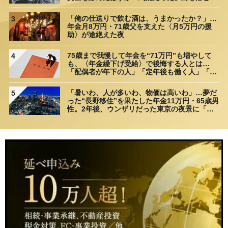
理由
「俺の仕送りで飲む酒は、うまかったか？」…
3
年金月8万円・71歳父を支えた〈月5万円の援
助〉が途絶えた夜
75歳まで我慢して年金を“71万円”も増やして
4
も、〈年金繰下げ受給〉で後悔する人とは…
「配偶者が年下の人」「定年後も働く人」「特
別な年金を受け取れる人」【CFPが解説】
「暑いわ、人が多いわ、物価は高いわ」…夢だ
5
った“長野移住”を果たした年金11万円・65歳男
性。2年後、ウンザリだった東京の夜景に「癒
された」ワケ