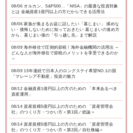
08/06 オルカン、S&P500…「NISA」の最適な投資対象
とは 金融資産1億円以上の方だからできる活用法
08/06 家族が集まるお盆に話したい「墓じまい」 揉めな
い・後悔しないために知っておきたい 墓じまいの進め方
から、墓じまい後の「引っ越し先」まで解説
08/09 海外移住で圧倒的節税！海外金融機関の活用法 ～
どんな人が海外移住で節税のメリットを享受できるのか
～
08/09 15年連続で日本人のロングステイ希望NO.1の国
「マレーシア不動産」投資の魅力
08/12 金融資産1億円以上の方のための 「本来あるべき
資産運用」
08/14 資産規模5億円以上の方のための 「資産管理会
社」のつくり方・つかい方＜第1回／総論＞
08/14 資産規模5億円以上の方のための 「資産管理会
社」のつくり方・つかい方＜第2回／自社株編＞