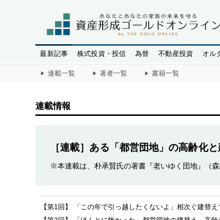
最新記事
株式投資・投信
為替
不動産投資
オル
連載一覧
著者一覧
書籍一覧
連載情報
［連載］ある「都営団地」の高齢化と
※本連載は、朴承賢氏の著書『老いゆく団地』（森
【第1回】 「この年で引っ越したくないよ」相次ぐ建替