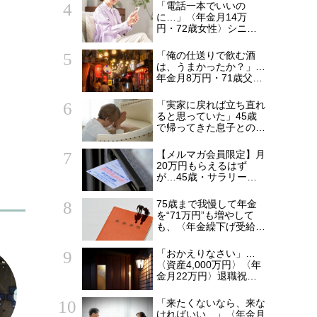
食卓”
「電話一本でいいの
に…」〈年金月14万
円・72歳女性〉シニア
マンションで待ち続けた
家族からの連絡
「俺の仕送りで飲む酒
は、うまかったか？」…
年金月8万円・71歳父を
支えた〈月5万円の援
助〉が途絶えた夜
「実家に戻れば立ち直れ
ると思っていた」45歳
で帰ってきた息子との同
居から5年…〈年金月15
万円・75歳母〉が漏ら
【メルマガ会員限定】月
した本音
20万円もらえるはず
が…45歳・サラリーマ
ン「ねんきん定期便」に
抱いた違和感。「年金ル
75歳まで我慢して年金
ール」知らずにそのまま
を“71万円”も増やして
20年…65歳で受け取る
も、〈年金繰下げ受給〉
ことになる年金額に唖然
で後悔する人とは…「配
「何かの間違いでは？」
偶者が年下の人」「定年
「おかえりなさい」…
後も働く人」「特別な年
〈資産4,000万円〉〈年
金を受け取れる人」
金月22万円〉退職祝い
【CFPが解説】
の「ヨーロッパ2週間旅
行」から帰国した65歳
「来たくないなら、来な
夫婦。余韻を吹き飛ばし
ければいい…」〈年金月