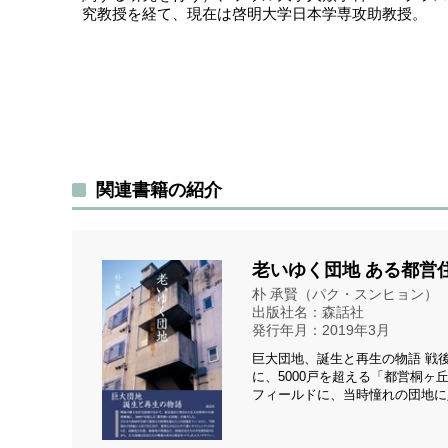
究教授を経て、現在は啓明大学日本学専攻助教授。
関連書籍の紹介
老いゆく団地 ある都営
朴 承賢（パク・スンヒョン）
出版社名：森話社
発行年月：2019年3月
巨大団地、誕生と再生の物語 戦
に、5000戸を超える「都営桐ヶ
フィールドに、当時憧れの団地に