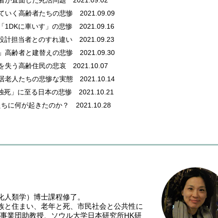
齢者が直面した死活問題
2021.09.02
していく高齢者たちの悲惨
2021.09.09
「1DKに車いす」の悲惨
2021.09.16
…設計担当者とのすれ違い
2021.09.23
た」高齢者と建替えの悲惨
2021.09.30
」を失う高齢住民の悲哀
2021.10.07
独居老人たちの悲惨な実態
2021.10.14
孤独死」に至る日本の悲惨
2021.10.21
たちに何が起きたのか？
2021.10.28
化人類学）博士課程修了。
族と住まい、老年と死、市民社会と公共性に
ス事業団助教授、ソウル大学日本研究所HK研