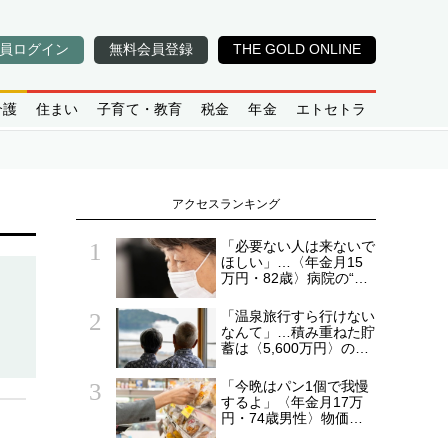
員ログイン
無料会員登録
THE GOLD ONLINE
介護
住まい
子育て・教育
税金
年金
エトセトラ
アクセスランキング
「必要ない人は来ないで
ほしい」…〈年金月15
万円・82歳〉病院の“常
連おばあちゃん”に向け
られた20代会社員の本
「温泉旅行すら行けない
音。それでも通い続ける
なんて」…積み重ねた貯
理由
蓄は〈5,600万円〉の68
歳主婦。潤沢な老後資金
を貯めたはずが「馬鹿だ
「今晩はパン1個で我慢
った」肩を落とす理由
するよ」〈年金月17万
円・74歳男性〉物価高
で変わった“当たり前の