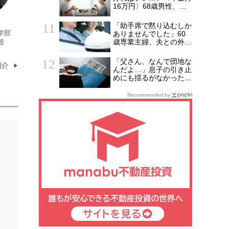
た“破綻の影”
16万円〉68歳男性、家
族総勢15人のお盆のは
ずが、夫婦2人寂しく食
「助手席で黙り込むしか
卓を囲むワケ
学部
ありませんでした」60
歳専業主婦、夫との外出
授
で気づいた“決定的な違
和感”
「父さん、なんで団地な
紹介
んだよ…」息子の引き止
めにも揺るがなかった
〈年金月15万円・69歳
男性〉の決意
Recommended by