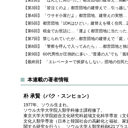
【第2回】 「ほんとに怖かった」都営団地の建替え…高
【第3回】 「皆泣くのよ」都営団地の建替えで…引っ越
【第4回】 「ウサギ小屋だよ」都営団地、建替えの実態…
【第5回】 都営団地「1DKはひどい」建替えを嘆く住民
【第6回】 税金でお世話に…「運よく都営団地に当たっ
【第7回】 禁じられていたが…都営団地の建替えで「庭
【第8回】 「警察を呼んで入ってみたら」…都営団地と
【第9回】 60代男性が圧倒的に多い…“普通の人”でも「
【最終回】 「エレベーターで挨拶もしない」団地の住民
本連載の著者情報
朴 承賢（パク・スンヒョン）
1977年、ソウル生まれ。
ソウル大学大学院人類学科修士課程修了。
東京大学大学院総合文化研究科超域文化科学専攻（文
文化人類学専攻（日本と韓国社会の高齢化と福祉、家
関する研究を行う）、ソウル大学人類学科BK21プラ