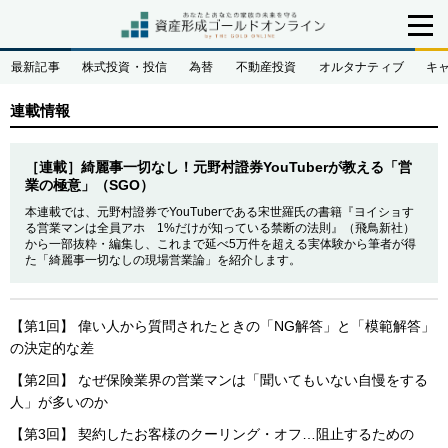
最新記事
株式投資・投信
為替
不動産投資
オルタナティブ
キ
連載情報
［連載］綺麗事一切なし！元野村證券YouTuberが教える「営
業の極意」（SGO）
本連載では、元野村證券でYouTuberである宋世羅氏の書籍『ヨイショす
る営業マンは全員アホ 1%だけが知っている禁断の法則』（飛鳥新社）
から一部抜粋・編集し、これまで延べ5万件を超える実体験から筆者が得
た「綺麗事一切なしの現場営業論」を紹介します。
【第1回】 偉い人から質問されたときの「NG解答」と「模範解答」
の決定的な差
【第2回】 なぜ保険業界の営業マンは「聞いてもいない自慢をする
人」が多いのか
【第3回】 契約したお客様のクーリング・オフ…阻止するための