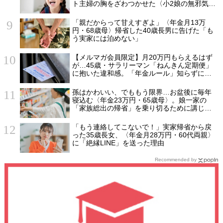
ト主婦の胸をざわつかせた〈小2娘の無邪気な
ひと言〉
「親だからって甘えすぎよ」〈年金月13万
円・68歳母〉帰省した40歳長男に告げた「も
う実家には泊めない」
【メルマガ会員限定】月20万円もらえるはず
が…45歳・サラリーマン「ねんきん定期便」
に抱いた違和感。「年金ルール」知らずにそ
のまま20年…65歳で受け取ることになる年金
額に唖然「何かの間違いでは？」
孫はかわいい、でももう限界…お盆後に毎年
寝込む〈年金23万円・65歳母〉。娘一家の
「家族総出の帰省」を乗り切るために講じた
秘策
「もう連絡してこないで！」実家帰省から戻
った35歳長女、〈年金月28万円・60代両親〉
に「絶縁LINE」を送った理由
Recommended by