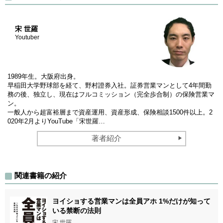
宋 世羅
Youtuber
1989年生。大阪府出身。
早稲田大学野球部を経て、野村證券入社。証券営業マンとして4年間勤
務の後、独立し、現在はフルコミッション（完全歩合制）の保険営業マ
ン。
一般人から超富裕層まで資産運用、資産形成、保険相談1500件以上。2
020年2月よりYouTube「宋世羅…
著者紹介
関連書籍の紹介
ヨイショする営業マンは全員アホ 1%だけが知って
いる禁断の法則
宋 世羅