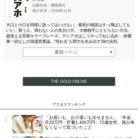
出版社名：飛鳥新社
発行年月：2020年11月
大口と小口を同様に扱ってはいけない。最初の雑談はすっ飛ばしても
いい。買う人、買わない人の見分け方。 大物相手にビビらない方法。
超使える営業キラーフレーズ。テレアポはこうやってねじ込め… 綺麗
事一切なしの現場営業論。“売れる”人間力を生み出す39の法則。
書籍ページ
THE GOLD ONLINE
アクセスランキング
「お祝いも、お小遣いも出せません」〈年金
月20万円・貯蓄1,400万円〉72歳女性、孫が来
なくなって気づいたこと