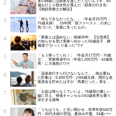
実の姉妹には財産を渡したくないんです…60
歳おひとり様女性が選んだ〈財産の行き先〉
【相続実務士が解説】
「何もできなかったな…」〈年金月25万円・
75歳夫婦〉、15年間「孫ファースト」の末に
気づいた「老後に失ったもの」
「家族とは認めない」絶縁30年、【父危篤】
の知らせを受け実家へ向かった56歳息子…葬
儀場で“ひっくり返った”ワケ
「もう帰ってくれ！」〈年金月17万円・70歳
父〉、実家帰省中の〈年収1,200万円・42歳長
男〉に大激怒のワケ
「温泉旅行すら行けないなんて」…積み重ね
た貯蓄は〈5,600万円〉の68歳主婦。潤沢な老
後資金を貯めたはずが「馬鹿だった」肩を落
とす理由
「お盆は帰らなくていいよ」76歳母の優しい
嘘に甘え、帰省キャンセルの53歳長男を襲う
深すぎる後悔
「うちはうち」と言い聞かせ…世帯年収500万
円・30代夫婦の苦悩。夏休み中盤、34歳パー