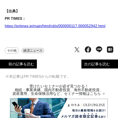
【出典】
PR TIMES：
https://prtimes.jp/main/html/rd/p/000000117.000052942.html
その他
経済ニュース
前の記事を読む
次の記事を読む
※本記事はPR TIMESからの転載です。
受けたいセミナーが必ず見つかる！
相続・事業承継、国内不動産投資、海外不動産投資、
資産運用、生命保険活用など、セミナー情報はこちら ＞