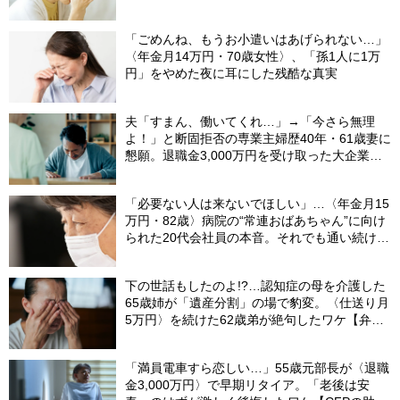
「ごめんね、もうお小遣いはあげられない…」
〈年金月14万円・70歳女性〉、「孫1人に1万
円」をやめた夜に耳にした残酷な真実
夫「すまん、働いてくれ…」→「今さら無理
よ！」と断固拒否の専業主婦歴40年・61歳妻に
懇願。退職金3,000万円を受け取った大企業元
本部長の69歳夫が、妻に頭を下げた理由【FP
が解説】
「必要ない人は来ないでほしい」…〈年金月15
万円・82歳〉病院の“常連おばあちゃん”に向け
られた20代会社員の本音。それでも通い続ける
理由
下の世話もしたのよ!?…認知症の母を介護した
65歳姉が「遺産分割」の場で豹変。〈仕送り月
5万円〉を続けた62歳弟が絶句したワケ【弁護
士が解説】
「満員電車すら恋しい…」55歳元部長が〈退職
金3,000万円〉で早期リタイア。「老後は安