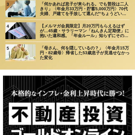
「何かあれば息子が来られる。でも普段は二人
3
きり」〈年金月33万円・貯蓄5,000万円〉70代
夫婦、戸建てを手放して選んだ“ちょうどいい
距離”
【メルマガ会員限定】月20万円もらえるはず
4
が…45歳・サラリーマン「ねんきん定期便」に
抱いた違和感。「年金ルール」知らずにそのま
ま20年…65歳で受け取ることになる年金額に唖
然「何かの間違いでは？」
「母さん、何を隠しているの？」〈年金月15万
5
円・82歳母〉帰省した53歳息子が見逃せなかっ
た変化