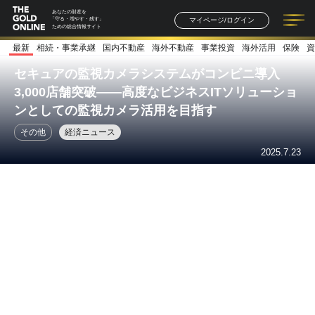
あなたの財産を
マイページ/ログイン
「守る・増やす・残す」
ための総合情報サイト
最新
相続・事業承継
国内不動産
海外不動産
事業投資
海外活用
保険
資
記事一覧
連載一覧
著者一覧
書籍一覧
セミナー情報
お知らせ
セキュアの監視カメラシステムがコンビニ導入
3,000店舗突破――高度なビジネスITソリューショ
ンとしての監視カメラ活用を目指す
その他
経済ニュース
2025.7.23