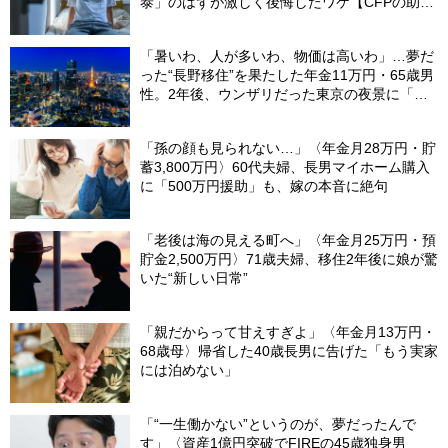
泰」のはずが激しく後悔したワケ【CFPの助
言】
「暑いわ、人が多いわ、物価は高いわ」…夢だ
った“長野移住”を果たした年金11万円・65歳男
性。2年後、ウンザリだった東京の夜景に「癒
された」ワケ
「孫の顔も見られない…」〈年金月28万円・貯
蓄3,800万円〉60代夫婦、長男マイホーム購入
に「500万円援助」も、嫁の本音に絶句
「老後は海の見える町へ」〈年金月25万円・預
貯金2,500万円〉71歳夫婦、移住2年後に娘が驚
いた“新しい日常”
「親だからって甘えすぎよ」〈年金月13万円・
68歳母〉帰省した40歳長男に告げた「もう実家
には泊めない」
「“一生働かない”というのが、夢だったんで
す」〈資産1億円突破でFIREの45歳独身男