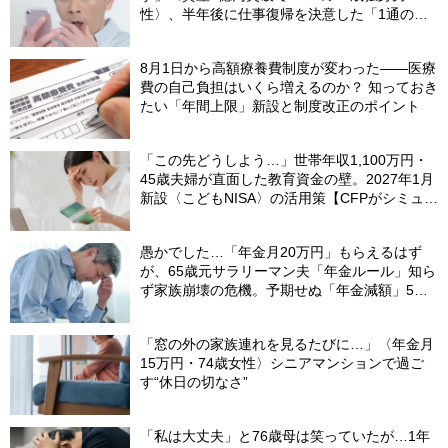
性〉、半年後に仕事復帰を決意した「1通の通
知」
8月1日から高額療養費制度が変わった――医療
費の自己負担はいくら増えるのか？ 知っておき
たい「年間上限」新設と制度改正のポイント
「この先どうしよう…」世帯年収1,100万円・
45歳夫婦が直面した教育資金の壁。2027年1月
新設〈こどもNISA〉の活用策【CFPがシミュレ
ーション】
愚かでした…「年金月20万円」もらえるはず
が、65歳元サラリーマン夫「年金ルール」知ら
ず家族崩壊の危機。予期せぬ「年金減額」5つ
の理由
「窓の外の家族連れを見るたびに…」〈年金月
15万円・74歳女性〉シニアマンションで過ご
す“休日の切なさ”
「私は大丈夫」と76歳母は笑っていたが…1年