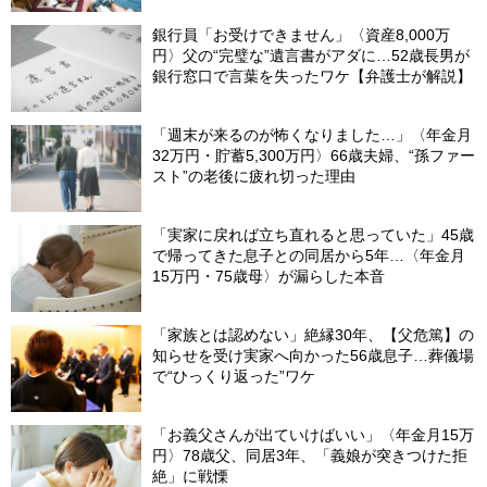
銀行員「お受けできません」〈資産8,000万
円〉父の“完璧な”遺言書がアダに…52歳長男が
銀行窓口で言葉を失ったワケ【弁護士が解説】
「週末が来るのが怖くなりました…」〈年金月
32万円・貯蓄5,300万円〉66歳夫婦、“孫ファー
スト”の老後に疲れ切った理由
「実家に戻れば立ち直れると思っていた」45歳
で帰ってきた息子との同居から5年…〈年金月
15万円・75歳母〉が漏らした本音
「家族とは認めない」絶縁30年、【父危篤】の
知らせを受け実家へ向かった56歳息子…葬儀場
で“ひっくり返った”ワケ
「お義父さんが出ていけばいい」〈年金月15万
円〉78歳父、同居3年、「義娘が突きつけた拒
絶」に戦慄