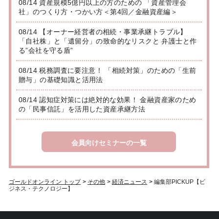
08/14 資産規模5億円以上の方のための 「資産管理会
社」のつくり方・つかい方＜第4回／金融資産編＞
08/14 【オーナー経営者の相続・事業承継トラブル】
「自社株」と「遺留分」の致命的なリスクと 弁護士と作
る”会社を守る盾”
08/14 税務調査に要注意！ 「相続対策」のための「生前
贈与」の基礎知識と活用法
08/14 認知症対策には絶対的な効果！ 金融資産家のため
の「民事信託」を活用した資産承継方法
会員向けセミナーの一覧
ゴールドオンライン トップ
>
その他
>
経済ニュース
>
編集部PICKUP【ビ
ジネス・テクノロジー】