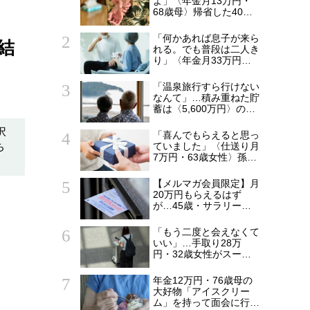
よ」〈年金月13万円・
68歳母〉帰省した40歳
〉
長男に告げた「もう実家
には泊めない」
「何かあれば息子が来ら
結
れる。でも普段は二人き
り」〈年金月33万円・
貯蓄5,000万円〉70代夫
婦、戸建てを手放して選
「温泉旅行すら行けない
んだ“ちょうどいい距離”
なんて」…積み重ねた貯
蓄は〈5,600万円〉の68
歳主婦。潤沢な老後資金
を貯めたはずが「馬鹿だ
択
「喜んでもらえると思っ
った」肩を落とす理由
ち
ていました」〈仕送り月
7万円・63歳女性〉孫へ
のプレゼントがきっかけ
で崩れた親子関係
【メルマガ会員限定】月
20万円もらえるはず
が…45歳・サラリーマ
ン「ねんきん定期便」に
抱いた違和感。「年金ル
「もう二度と会えなくて
ール」知らずにそのまま
いい」…手取り28万
20年…65歳で受け取る
円・32歳女性がスーツ
ことになる年金額に唖然
ケース片手に実家を飛び
「何かの間違いでは？」
出した日。きっかけは
年金12万円・76歳母の
66歳母の「背筋の凍る
大好物「アイスクリー
一言」
ム」を持って面会に行っ