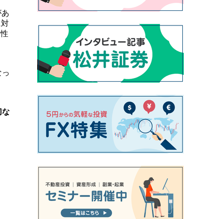
があ
に対
女性
なっ
切な