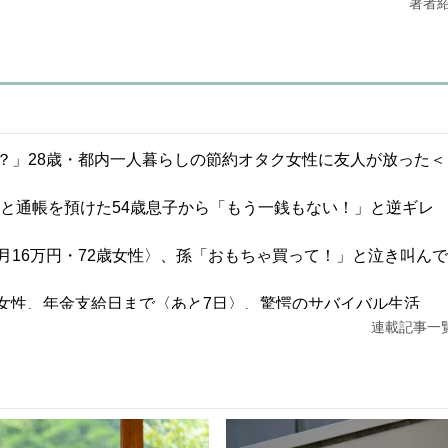
著者
？」28歳・都内一人暮らしの節約オタク女性に友人が放った＜
鑑と通帳を預けた54歳息子から「もう一銭もない！」と逆ギレ
16万円・72歳女性〉、孫「おもちゃ買って！」と泣き叫んで
1歳女性、年金支給日まで〈あと7日〉、驚愕のサバイバル生活
連載記事一
1,100万円・30代夫婦の誤算。5年後、「都心のタワマンにし