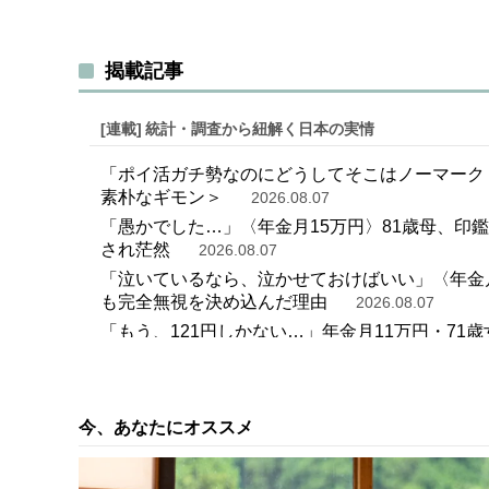
揭載記事
[連載]
統計・調査から紐解く日本の実情
「ポイ活ガチ勢なのにどうしてそこはノーマーク
素朴なギモン＞
2026.08.07
「愚かでした…」〈年金月15万円〉81歳母、印
され茫然
2026.08.07
「泣いているなら、泣かせておけばいい」〈年金月
も完全無視を決め込んだ理由
2026.08.07
「もう、121円しかない…」年金月11万円・7
2026.08.07
「郊外の4LDK庭付き一軒家」を購入した世帯年収
ておけば…」と頭を抱えたワケ
2026.08.07
今、あなたにオススメ