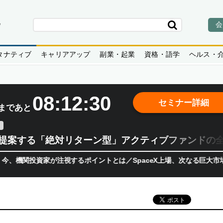
会
タナティブ
キャリアアップ
副業・起業
資格・語学
ヘルス・
08:12:28
セミナー詳細
まであと
teが提案する「絶対リターン型」アクティブファンドの
資家が注視するポイントとは／SpaceX上場、次なる巨大市場は「宇宙