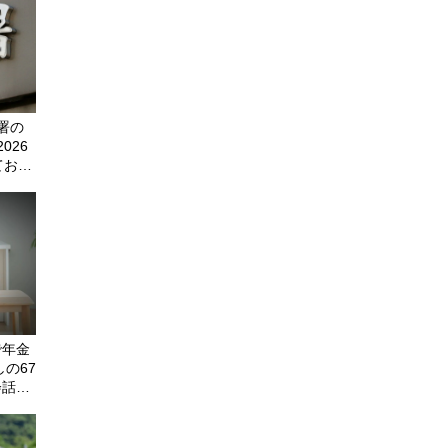
署の
026
ておき
で年金
の67
会話も