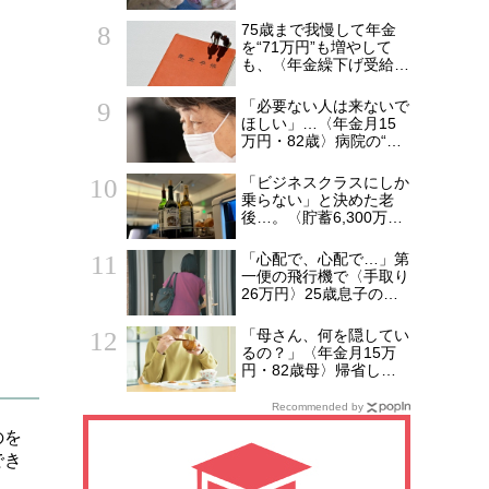
た49歳娘…老人ホーム
からの家路、モヤモヤが
75歳まで我慢して年金
収まらなかったワケ
を“71万円”も増やして
も、〈年金繰下げ受給〉
で後悔する人とは…「配
偶者が年下の人」「定年
「必要ない人は来ないで
後も働く人」「特別な年
ほしい」…〈年金月15
金を受け取れる人」
万円・82歳〉病院の“常
【CFPが解説】
連おばあちゃん”に向け
られた20代会社員の本
「ビジネスクラスにしか
音。それでも通い続ける
乗らない」と決めた老
理由
後…。〈貯蓄6,300万
円・69歳元会社員〉帰
国後に募った後悔
「心配で、心配で…」第
一便の飛行機で〈手取り
26万円〉25歳息子のア
パートに駆けつけた55
歳母。待ち受けてい
「母さん、何を隠してい
た“悲しい結末”【CFPの
るの？」〈年金月15万
助言】
円・82歳母〉帰省した
53歳息子が見逃せなか
った変化
Recommended by
のを
でき