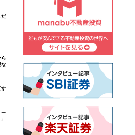
まだ
から
親な
直す
ケー
た」