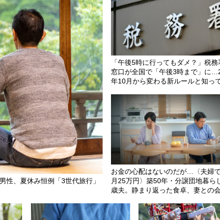
「午後5時に行ってもダメ？」税務
窓口が全国で「午後3時まで」に…2
年10月から変わる新ルールと知っ
たい注意点
お金の心配はないのだが…〈夫婦
歳男性、夏休み恒例「3世代旅行」
月25万円〉築50年・分譲団地暮らし
歳夫。静まり返った食卓、妻との
ない毎日