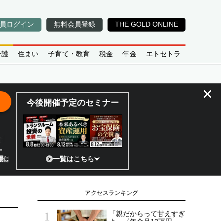
員ログイン
無料会員登録
THE GOLD ONLINE
介護
住まい
子育て・教育
税金
年金
エトセトラ
×
今後開催予定のセミナー
全貌
!?」 日本の宇宙ベンチャーのココがスゴイ！／補助金から実需へ、知ら
一覧はこちら
アクセスランキング
「親だからって甘えすぎ