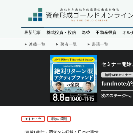
最新記事
株式投資・投信
為替
不動産投資
オル
連載一覧
著者一覧
書籍一覧
セミナー開始
無料WEBセミナー
fundno
半導体相場は次のステージへ。今、機関投
エトセトラ
家族の問題
[連載]
統計・調査から紐解く日本の実情