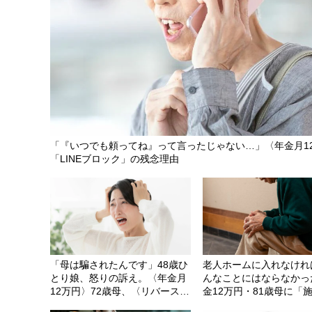
「『いつでも頼ってね』って言ったじゃない…」〈年金月12
「LINEブロック」の残念理由
「母は騙されたんです」48歳ひ
老人ホームに入れなけれ
とり娘、怒りの訴え。〈年金月
んなことにはならなかっ
12万円〉72歳母、〈リバースモ
金12万円・81歳母に「
ーゲージ利用〉の末路
居」を勧めた57歳娘の