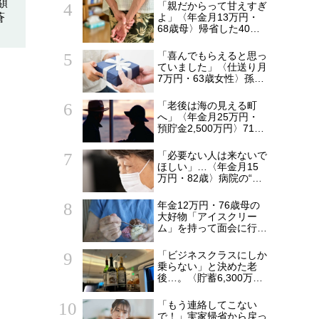
〈資産1,700万円〉真面
額
「親だからって甘えすぎ
目な父が、孤独の中で失
蒼
よ」〈年金月13万円・
った「40万円と自尊
68歳母〉帰省した40歳
心」
長男に告げた「もう実家
には泊めない」
「喜んでもらえると思っ
ていました」〈仕送り月
7万円・63歳女性〉孫へ
のプレゼントがきっかけ
で崩れた親子関係
「老後は海の見える町
へ」〈年金月25万円・
預貯金2,500万円〉71歳
夫婦、移住2年後に娘が
驚いた“新しい日常”
「必要ない人は来ないで
ほしい」…〈年金月15
万円・82歳〉病院の“常
連おばあちゃん”に向け
られた20代会社員の本
年金12万円・76歳母の
音。それでも通い続ける
大好物「アイスクリー
理由
ム」を持って面会に行っ
た49歳娘…老人ホーム
からの家路、モヤモヤが
「ビジネスクラスにしか
収まらなかったワケ
乗らない」と決めた老
後…。〈貯蓄6,300万
円・69歳元会社員〉帰
国後に募った後悔
「もう連絡してこない
で！」実家帰省から戻っ