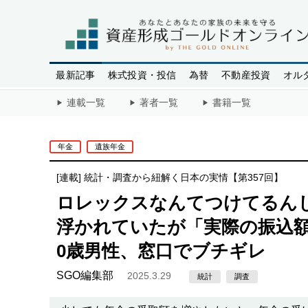
最新記事
株式投資・投信
為替
不動産投資
オル
連載一覧
著者一覧
書籍一覧
年金
遺族年金
[連載]
統計・調査から紐解く日本の実情【第357回】
ロレックスなんてつけてるんじ
浮かれていたが「実際の振込額
0歳男性、窓口でブチギレ
SGO編集部
2025.3.29
統計
調査