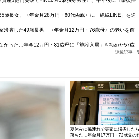
資産1億円突破でFIREの45歳独身男性〉、半年後に仕事復帰
歳長女、〈年金月28万円・60代両親〉に「絶縁LINE」を送
帰省した49歳長男、〈年金月12万円・76歳母〉の老いを前
かった…年金12万円・81歳母に「施設入居」を勧めた57歳
連載記事一
？」28歳・都内一人暮らしの節約オタク女性に友人が放った＜
夏休みに孫連れで実家に帰省した
落ちた…年金月17万円・72歳父の