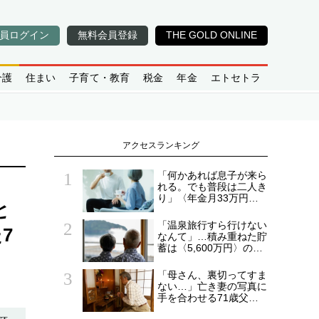
員ログイン
無料会員登録
THE GOLD ONLINE
介護
住まい
子育て・教育
税金
年金
エトセトラ
アクセスランキング
「何かあれば息子が来ら
れる。でも普段は二人き
り」〈年金月33万円・
と
貯蓄5,000万円〉70代夫
婦、戸建てを手放して選
「温泉旅行すら行けない
7
んだ“ちょうどいい距離”
なんて」…積み重ねた貯
蓄は〈5,600万円〉の68
歳主婦。潤沢な老後資金
を貯めたはずが「馬鹿だ
「母さん、裏切ってすま
った」肩を落とす理由
ない…」亡き妻の写真に
手を合わせる71歳父の
落胆。〈年金16万円〉