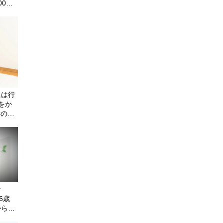
00万
を問い
には行
をか
妻の配
せ
6歳
ら14
た「涙