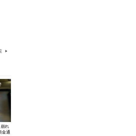
覧
ら崩れ
預金通