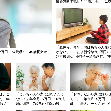
帳を無断で覗いた44歳息子、「1,0
円引き出してる…」と呆然。理由
ただし、自分を責めたワケ
「夏休み、今年はおばあちゃん家
万円・74歳母〉、45歳長女から
かない」…〈往復新幹線代3万円〉
け不機嫌な小6息子を送る愚行。“
慮”に夫がキレたワケ
ば、こ
「じいちゃんの家には行きたく
「お願いだから家に帰ら
た…年
ない！」年金月15万円・60代夫
て…」〈年金月15万円〉8
施設入
婦の困惑。7歳孫が恒例の帰省
母、「老人ホーム入居」か
後悔
を拒否した「まさかの理由」
日、長男宅を電撃訪問し