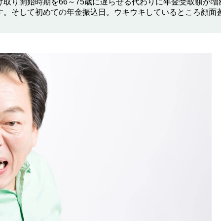
取り開始時期を66～75歳に遅らせる代わりに年金受取額が増
す。そして初めての年金振込日。ウキウキしているところ顔面
。