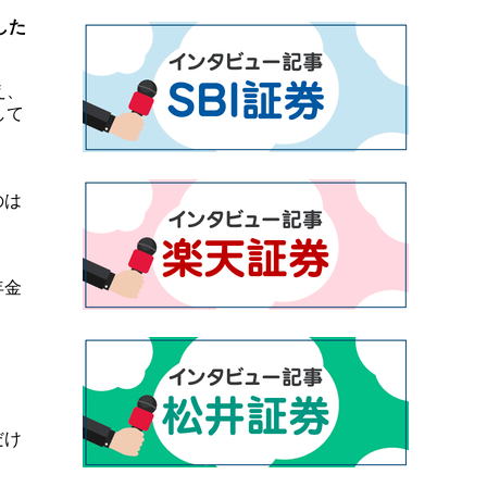
した
え、
して
のは
年金
。
だけ