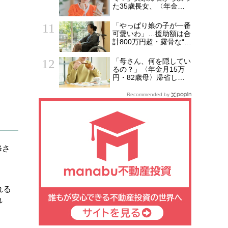
た35歳長女、〈年金月
28万円・60代両親〉に
「絶縁LINE」を送った
「やっぱり娘の子が一番
理由
可愛いわ」…援助額は合
計800万円超・露骨な“孫
差別”を続けた79歳女
性、介護施設で直面した
「母さん、何を隠してい
「自業自得」
るの？」〈年金月15万
円・82歳母〉帰省した
53歳息子が見逃せなか
った変化
Recommended by
修さ
れる
れ