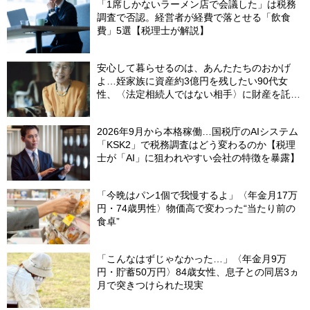
「1席しかないラーメン店で会議した」は税務
調査で否認。経営者が経費で落とせる「飲食
費」5選【税理士が解説】
安心して暮らせるのは、あんたたちのおかげ
よ…姪家族に資産約3億円を残したい90代女
性、〈法定相続人ではない相手〉に財産を託せ
たワケ【相続実務士が解説】
2026年9月から本格稼働…国税庁のAIシステム
「KSK2」で税務調査はどう変わるのか【税理
士が「AI」に狙われやすい会社の特徴を暴露】
「今晩はパン1個で我慢するよ」〈年金月17万
円・74歳男性〉物価高で変わった“当たり前の
食卓”
「こんなはずじゃなかった…」〈年金月9万
円・貯蓄50万円〉84歳女性、息子との同居3ヵ
月で突きつけられた現実