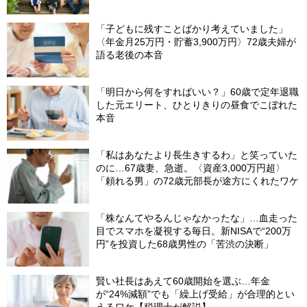
由
「子どもに残すことばかり考えていました」
〈年金月25万円・貯蓄3,900万円〉72歳夫婦が
語る老後の本音
「明日から何をすればいい？」60歳で定年退職
した元エリート、ひとりきりの昼食でこぼれた
本音
「私はあなたより長生きするわ」と笑っていた
のに…67歳妻、急逝。〈資産3,000万円超〉
「頼れる男」の72歳元部長が途方にくれたワケ
「株なんてやるんじゃなかったな」…血走った
目でスマホを凝視する毎日。新NISAで“200万
円”を投資した68歳男性の「苦渋の決断」
賢い社長はあえて60歳開始を選ぶ…年金
が“24%減額”でも「繰上げ受給」が合理的とい
えるワケ【税理士が解説】