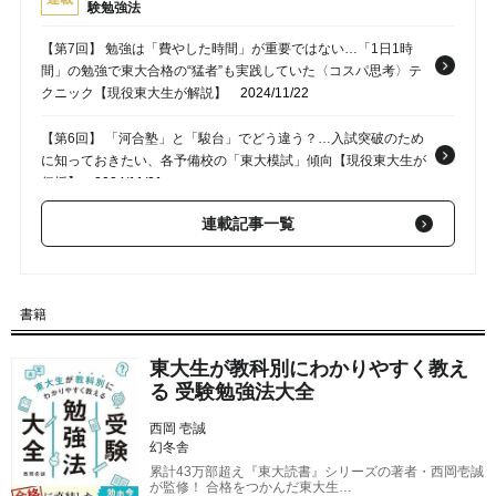
験勉強法
【第7回】 勉強は「費やした時間」が重要ではない…「1日1時
間」の勉強で東大合格の“猛者”も実践していた〈コスパ思考〉テ
クニック【現役東大生が解説】
2024/11/22
【第6回】 「河合塾」と「駿台」でどう違う？…入試突破のため
に知っておきたい、各予備校の「東大模試」傾向【現役東大生が
伝授】
2024/11/21
連載記事一覧
【第5回】 受験生の多くは気づいていない…入試直前、過去問よ
り取り組むべき“たった1つのこと”【東大合格者が解説】
2024/11/20
【第4回】 入試開始10分で決まる…東大に「合格できる人」「合
書籍
格できない人」の決定的な違い【現役東大生が解説】
2024/11/19
東大生が教科別にわかりやすく教え
る 受験勉強法大全
【第3回】 キーワードは「ちょっと残し」…一番つらい“勉強のや
り始め”をスムーズにする4つのコツ【偏差値35からの合格を果た
西岡 壱誠
した現役東大生が解説】
2024/11/18
幻冬舎
累計43万部超え『東大読書』シリーズの著者・西岡壱誠
が監修！ 合格をつかんだ東大生…