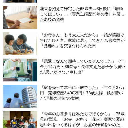
花束を抱えて帰宅した65歳夫→3日後に「離婚
してほしい」…〈専業主婦歴35年の妻〉を襲っ
た老後の危機
「お母さん、もう大丈夫だから」…娘が笑顔で
告げたひと言。家族に尽くしてきた73歳女性が
「孫離れ」を突き付けられた日
「恩返しなんて期待していませんでした」〈年
金月14万円・69歳母〉長年支えた息子から届い
た“思いがけない申し出”
「家を売って本当に正解でした」〈年金月27万
円・売却資産2,400万円〉73歳夫婦…娘が驚い
た“理想の老後”の実態
「今年のお墓参りは私たちで行くから」…75歳
母の電話。〈お寺・お祭り・花火〉実家で夏の
思い出をつくるはずが、お盆の帰省をやめた理