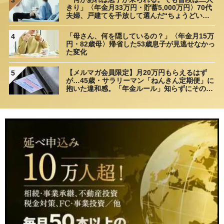
きり」〈年金月33万円・貯蓄5,000万円〉70代
夫婦、戸建てを手放して選んだ“ちょうどいい
距離”
「母さん、何を隠しているの？」〈年金月15万
4
円・82歳母〉帰省した53歳息子が見逃せなかっ
た変化
【メルマガ会員限定】月20万円もらえるはず
5
が…45歳・サラリーマン「ねんきん定期便」に
抱いた違和感。「年金ルール」知らずにそのま
ま20年…65歳で受け取ることになる年金額に唖
然「何かの間違いでは？」