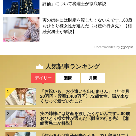
評価」について税理士が徹底解説
実の姉妹には財産を渡したくないんです…60歳
おひとり様女性が選んだ〈財産の行き先〉【相
続実務士が解説】
Recommended by
人気記事ランキング
デイリー
週間
月間
「お祝いも、お小遣いも出せません」〈年金月
1
20万円・貯蓄1,400万円〉72歳女性、孫が来な
くなって気づいたこと
実の姉妹には財産を渡したくないんです…60歳
2
おひとり様女性が選んだ〈財産の行き先〉【相
続実務士が解説】
「何かあれば息子が来られる。でも普段は二人
3