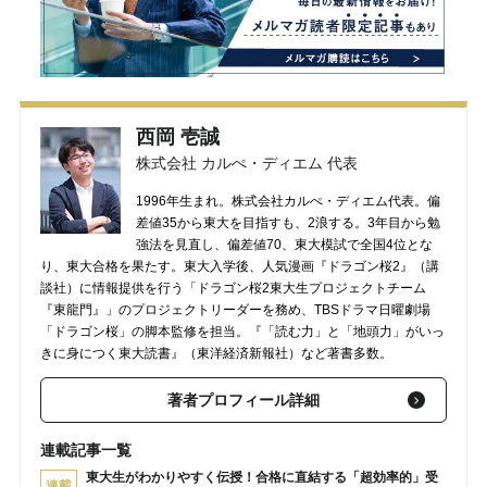
西岡 壱誠
株式会社 カルぺ・ディエム 代表
1996年生まれ。株式会社カルぺ・ディエム代表。偏
差値35から東大を目指すも、2浪する。3年目から勉
強法を見直し、偏差値70、東大模試で全国4位とな
り、東大合格を果たす。東大入学後、人気漫画『ドラゴン桜2』（講
談社）に情報提供を行う「ドラゴン桜2東大生プロジェクトチーム
『東龍門』」のプロジェクトリーダーを務め、TBSドラマ日曜劇場
「ドラゴン桜」の脚本監修を担当。『「読む力」と「地頭力」がいっ
きに身につく東大読書』（東洋経済新報社）など著書多数。
著者プロフィール詳細
連載記事一覧
東大生がわかりやすく伝授！合格に直結する「超効率的」受
連載