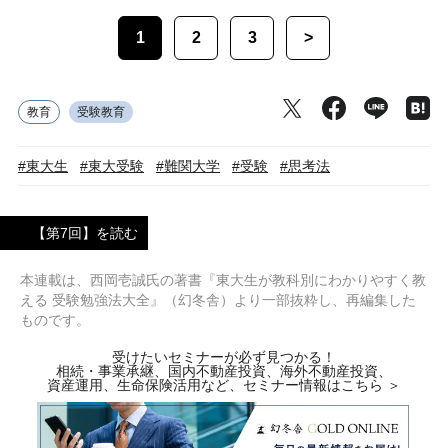
1
2
3
>
教育
受験教育
#東大生
#東大受験
#難関大学
#受験
#思考法
【第7回】を読む
本連載は、西岡壱誠氏の著書『東大生が教科別にわかりやすく教
える 受験勉強法大全』（幻冬舎）より一部抜粋し、再編集した
ものです。
受けたいセミナーが必ず見つかる！
相続・事業承継、国内不動産投資、海外不動産投資、
資産運用、生命保険活用など、セミナー情報はこちら ＞