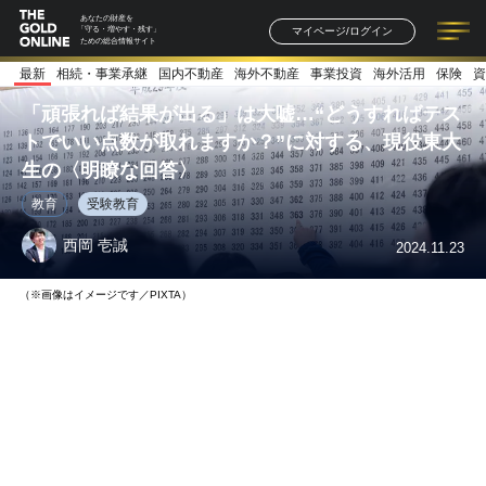
あなたの財産を
マイページ/ログイン
「守る・増やす・残す」
ための総合情報サイト
最新
相続・事業承継
国内不動産
海外不動産
事業投資
海外活用
保険
資
記事一覧
連載一覧
著者一覧
書籍一覧
セミナー情報
お知らせ
「頑張れば結果が出る」は大嘘…“どうすればテス
トでいい点数が取れますか？”に対する、現役東大
生の〈明瞭な回答〉
教育
受験教育
西岡 壱誠
2024.11.23
（※画像はイメージです／PIXTA）