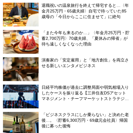
退職祝いの温泉旅行を終えて帰宅すると…〈年
金月25万円・65歳夫婦〉自宅で待っていた85
歳母の「今日からここに住ませて」に絶句
「また今年も来るのか…」〈年金月25万円・貯
蓄2,700万円〉70歳夫婦、「夏休みの帰省」が
待ち遠しくなくなった理由
演奏家の「安定雇用」と「地方創生」を両立さ
せる新しいエンタメビジネス
日経平均株価が過去に調整局面や弱気相場入り
したケースを振り返る【三井住友DSアセット
マネジメント・チーフマーケットストラテジス
ト】
「ビジネスクラスにしか乗らない」と決めた老
後…。〈貯蓄6,300万円・69歳元会社員〉帰国
後に募った後悔