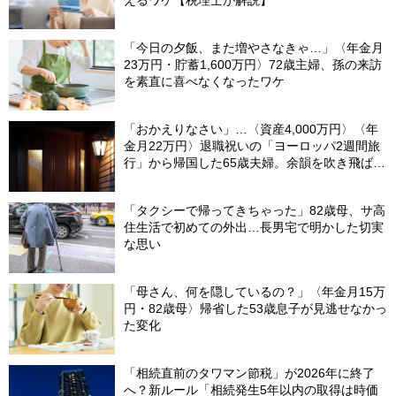
「今日の夕飯、また増やさなきゃ…」〈年金月
23万円・貯蓄1,600万円〉72歳主婦、孫の来訪
を素直に喜べなくなったワケ
「おかえりなさい」…〈資産4,000万円〉〈年
金月22万円〉退職祝いの「ヨーロッパ2週間旅
行」から帰国した65歳夫婦。余韻を吹き飛ばし
た“破綻の影”
「タクシーで帰ってきちゃった」82歳母、サ高
住生活で初めての外出…長男宅で明かした切実
な思い
「母さん、何を隠しているの？」〈年金月15万
円・82歳母〉帰省した53歳息子が見逃せなかっ
た変化
「相続直前のタワマン節税」が2026年に終了
へ？新ルール「相続発生5年以内の取得は時価