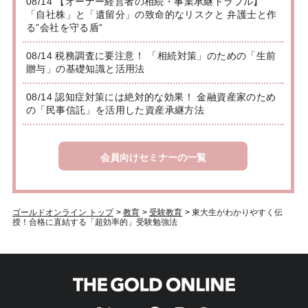
08/14 【オーナー経営者の相続・事業承継トラブル】
「自社株」と「遺留分」の致命的なリスクと 弁護士と作
る”会社を守る盾”
08/14 税務調査に要注意！ 「相続対策」のための「生前
贈与」の基礎知識と活用法
08/14 認知症対策には絶対的な効果！ 金融資産家のため
の「民事信託」を活用した資産承継方法
会員向けセミナーの一覧
ゴールドオンライン トップ
>
教育
>
受験教育
>
東大生がわかりやすく伝
授！合格に直結する「超効率的」受験勉強法