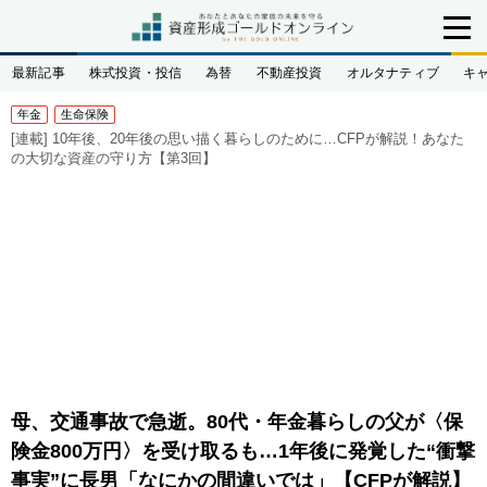
最新記事
株式投資・投信
為替
不動産投資
オルタナティブ
キ
年金
生命保険
[連載]
10年後、20年後の思い描く暮らしのために…CFPが解説！あなた
の大切な資産の守り方【第3回】
母、交通事故で急逝。80代・年金暮らしの父が〈保
険金800万円〉を受け取るも…1年後に発覚した“衝撃
事実”に長男「なにかの間違いでは」【CFPが解説】