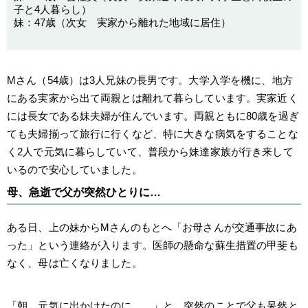
子と4人暮らし）
妹：47歳（次女 実家から離れた地域に居住）
Mさん（54歳）は3人兄妹の長男です。大学入学を機に、地方
にある実家から出て両親とは離れて暮らしています。実家近く
には長女である妹夫婦が住んでいます。両親ともに80歳を過ぎ
ても夫婦揃って旅行に行くなど、特に大きな病気をすることな
く2人で元気に暮らしていて、普段から妹達家族が行き来して
いるので安心していました。
母、急逝で父が突然ひとりに…
ある日、上の妹からMさんのもとへ「お母さんが交通事故にあ
った」という連絡が入ります。医師の懸命な蘇生措置の甲斐も
なく、母は亡くなりました。
「朝、元気に出かけたのに……」と、突然のことで父も呆然と