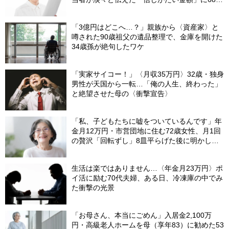
妻、絶句
「3億円はどこへ…？」親族から〈資産家〉と
噂された90歳祖父の遺品整理で、金庫を開けた
34歳孫が絶句したワケ
「実家サイコー！」〈月収35万円〉32歳・独身
男性が天国から一転…「俺の人生、終わった」
と絶望させた母の〈衝撃宣告〉
「私、子どもたちに嘘をついているんです」年
金月12万円・市営団地に住む72歳女性、月1回
の贅沢「回転ずし」8皿平らげた後に明かした
「お金がない」と言い続ける理由
生活は楽ではありません…〈年金月23万円〉ポ
イ活に励む70代夫婦、ある日、冷凍庫の中でみ
た衝撃の光景
「お母さん、本当にごめん」入居金2,100万
円・高級老人ホームを母（享年83）に勧めた53