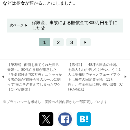
などは長女が預かることにしました。
保険金、事故による賠償金で800万円を手に
次ページ
した父
1
2
3
【第2回】 面倒を看てくれた長男
【第4回】 「48坪の田舎の土地」
夫婦へ。80代亡き母が用意した
を老人4人が押し付け合い。うち1
「生命保険金700万円」…ちゃっか
人は認知症でそっとフェードアウ
り者の妹が“保険会社のルールに則
ト…毎年の固定資産税「11万
って”根こそぎ奪えてしまったワケ
円」、年金生活に痛い痛い出費【C
【CFPが解説】
FPが解説】
※プライバシーを考慮し、実際の相談内容から一部変更しています