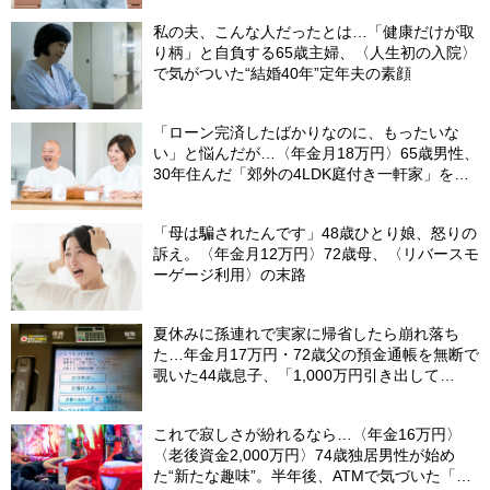
私の夫、こんな人だったとは…「健康だけが取
り柄」と自負する65歳主婦、〈人生初の入院〉
で気がついた“結婚40年”定年夫の素顔
「ローン完済したばかりなのに、もったいな
い」と悩んだが…〈年金月18万円〉65歳男性、
30年住んだ「郊外の4LDK庭付き一軒家」を手
放した理由
「母は騙されたんです」48歳ひとり娘、怒りの
訴え。〈年金月12万円〉72歳母、〈リバースモ
ーゲージ利用〉の末路
夏休みに孫連れで実家に帰省したら崩れ落ち
た…年金月17万円・72歳父の預金通帳を無断で
覗いた44歳息子、「1,000万円引き出して
る…」と呆然。理由を問いただし、自分を責め
たワケ
これで寂しさが紛れるなら…〈年金16万円〉
〈老後資金2,000万円〉74歳独居男性が始め
た“新たな趣味”。半年後、ATMで気づいた「異