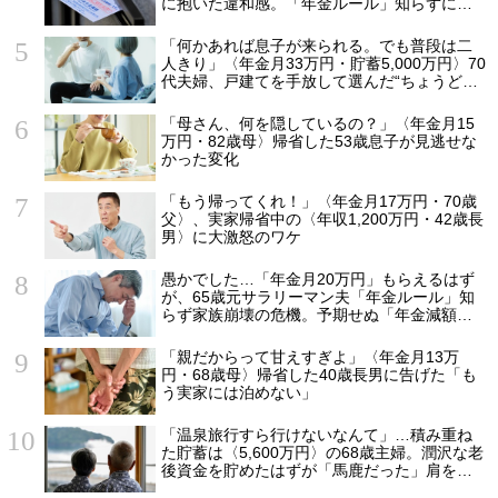
に抱いた違和感。「年金ルール」知らずにそ
のまま20年…65歳で受け取ることになる年金
額に唖然「何かの間違いでは？」
「何かあれば息子が来られる。でも普段は二
人きり」〈年金月33万円・貯蓄5,000万円〉70
代夫婦、戸建てを手放して選んだ“ちょうどい
い距離”
「母さん、何を隠しているの？」〈年金月15
万円・82歳母〉帰省した53歳息子が見逃せな
かった変化
「もう帰ってくれ！」〈年金月17万円・70歳
父〉、実家帰省中の〈年収1,200万円・42歳長
男〉に大激怒のワケ
愚かでした…「年金月20万円」もらえるはず
が、65歳元サラリーマン夫「年金ルール」知
らず家族崩壊の危機。予期せぬ「年金減額」5
つの理由
「親だからって甘えすぎよ」〈年金月13万
円・68歳母〉帰省した40歳長男に告げた「も
う実家には泊めない」
「温泉旅行すら行けないなんて」…積み重ね
た貯蓄は〈5,600万円〉の68歳主婦。潤沢な老
後資金を貯めたはずが「馬鹿だった」肩を落
とす理由