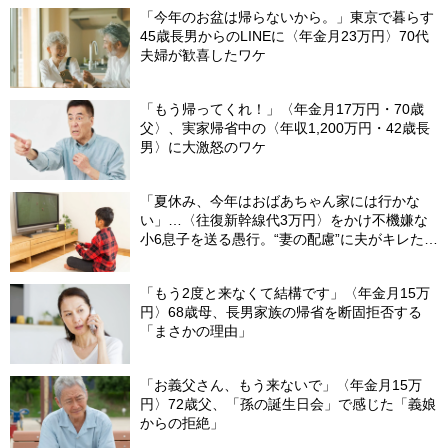
「今年のお盆は帰らないから。」東京で暮らす
45歳長男からのLINEに〈年金月23万円〉70代
夫婦が歓喜したワケ
「もう帰ってくれ！」〈年金月17万円・70歳
父〉、実家帰省中の〈年収1,200万円・42歳長
男〉に大激怒のワケ
「夏休み、今年はおばあちゃん家には行かな
い」…〈往復新幹線代3万円〉をかけ不機嫌な
小6息子を送る愚行。“妻の配慮”に夫がキレたワ
ケ
「もう2度と来なくて結構です」〈年金月15万
円〉68歳母、長男家族の帰省を断固拒否する
「まさかの理由」
「お義父さん、もう来ないで」〈年金月15万
円〉72歳父、「孫の誕生日会」で感じた「義娘
からの拒絶」