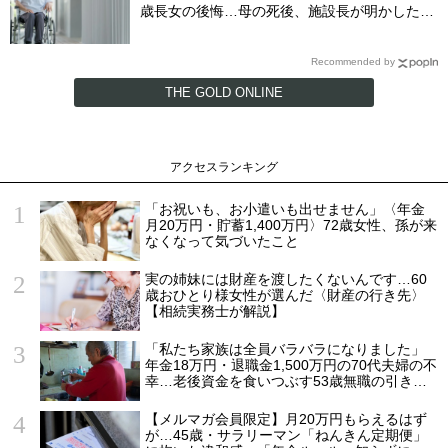
歳長女の後悔…母の死後、施設長が明かした
〈衝撃事実〉
Recommended by
THE GOLD ONLINE
アクセスランキング
「お祝いも、お小遣いも出せません」〈年金
月20万円・貯蓄1,400万円〉72歳女性、孫が来
なくなって気づいたこと
実の姉妹には財産を渡したくないんです…60
歳おひとり様女性が選んだ〈財産の行き先〉
【相続実務士が解説】
「私たち家族は全員バラバラになりました」
年金18万円・退職金1,500万円の70代夫婦の不
幸…老後資金を食いつぶす53歳無職の引きこ
もり息子が、2階の四畳半から〈消えた日〉
【メルマガ会員限定】月20万円もらえるはず
が…45歳・サラリーマン「ねんきん定期便」