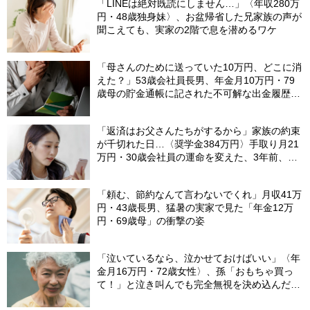
「LINEは絶対既読にしません…」〈年収280万
円・48歳独身妹〉、お盆帰省した兄家族の声が
聞こえても、実家の2階で息を潜めるワケ
「母さんのために送っていた10万円、どこに消
えた？」53歳会社員長男、年金月10万円・79
歳母の貯金通帳に記された不可解な出金履歴に
絶句
「返済はお父さんたちがするから」家族の約束
が千切れた日…〈奨学金384万円〉手取り月21
万円・30歳会社員の運命を変えた、3年前、見
知らぬ番号からの“一本の電話”
「頼む、節約なんて言わないでくれ」月収41万
円・43歳長男、猛暑の実家で見た「年金12万
円・69歳母」の衝撃の姿
「泣いているなら、泣かせておけばいい」〈年
金月16万円・72歳女性〉、孫「おもちゃ買っ
て！」と泣き叫んでも完全無視を決め込んだ理
由