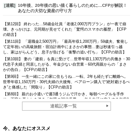
[連載]
10年後、20年後の思い描く暮らしのために…CFPが解説！
あなたの大切な資産の守り方
【第12回】 終わった…58歳会社員「老後2,000万円プラン」が一夜で崩
壊。きっかけは、元同期が見せてくれた「驚愕のスマホの履歴」【CFP
の助言】
【第11回】 「退職金2,500万円」「最高年収1,200万円」59歳夫、奮発し
て定年祝いの高級旅館・宿泊計画中にまさかの事態…妻は秒速引っ越
し、家はがらんどう。息子が告げる「衝撃の追い打ち」【CFPの助言】
【第10回】 妻の「建前」を真に受けて…世帯年収1,130万円の共働き・30
代息子夫婦と同居したがる、年金少ない自営業・60代両親からの「まさ
かの告白」【CFPの助言】
【第9回】 一生一緒にこの家に住もうね…一転、2年も経たずに離婚へ。
世帯年収1,150万円・30代夫婦の大後悔、ペアローン購入で“絶対避けるべ
き”と痛感した「間取り」【CFPの助言】
【第8回】 親のお小遣いで週3通うジムで汗かき、毎朝ベーグルを手作
り。丁寧な暮らしを送る「無職の30代長男」…年金生活に突入する年収9
00万円だった60代・元エリート会社員父の悲鳴【CFPの助言】
連載記事一覧
今、あなたにオススメ