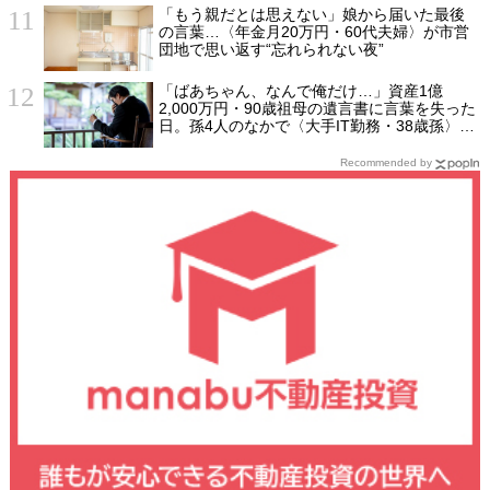
「もう親だとは思えない」娘から届いた最後
の言葉…〈年金月20万円・60代夫婦〉が市営
団地で思い返す“忘れられない夜”
「ばあちゃん、なんで俺だけ…」資産1億
2,000万円・90歳祖母の遺言書に言葉を失った
日。孫4人のなかで〈大手IT勤務・38歳孫〉だ
けが遺産相続から除外されたワケ【弁護士が
解説】
Recommended by