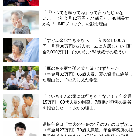
変」
「『いつでも頼ってね』って言ったじゃな
い…」〈年金月12万円・74歳母〉、45歳長女
から「LINEブロック」の残念理由
「すぐ現金化できるなら…」入居金1,000万
円・月額30万円の老人ホームに入居したい【貯
金2,000万円】子のいない84歳叔母の危うい決
断。55歳甥の介入で〈叔母の自宅マンション〉
が1億円で売れたワケ
「庭のある家で孫と犬と遊ぶはずだった…」
〈年金月32万円〉65歳夫婦、夏の猛暑に絶望し
た理由と、その先に見た希望
「じいちゃんの家には行きたくない！」年金月
15万円・60代夫婦の困惑。7歳孫が恒例の帰省
を拒否した「まさかの理由」
遺族年金は「亡夫の年金の4分の3」のはずが…
〈年金月27万円〉70歳夫急逝。年金事務所の担
当者が淡々と伝えた「信じがたい金額」に68歳