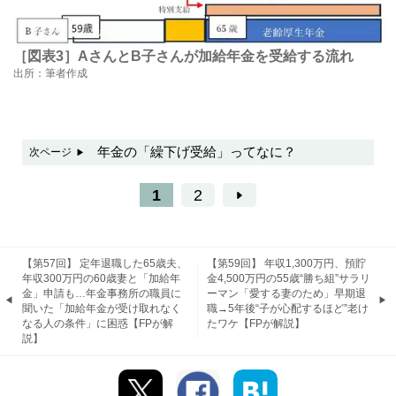
［図表3］AさんとB子さんが加給年金を受給する流れ
出所：筆者作成
年金の「繰下げ受給」ってなに？
次ページ
1
2
【第57回】 定年退職した65歳夫、
【第59回】 年収1,300万円、預貯
年収300万円の60歳妻と「加給年
金4,500万円の55歳“勝ち組”サラリ
金」申請も…年金事務所の職員に
ーマン「愛する妻のため」早期退
聞いた「加給年金が受け取れなく
職→5年後“子が心配するほど”老け
なる人の条件」に困惑【FPが解
たワケ【FPが解説】
説】