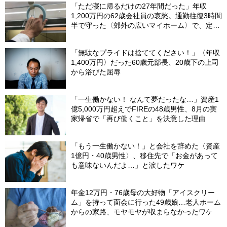
「ただ寝に帰るだけの27年間だった」年収
1,200万円の62歳会社員の哀愁。通勤往復3時間
半で守った〈郊外の広いマイホーム〉で、定年
直前に直面したまさかの事態【FPが解説】
「無駄なプライドは捨ててください！」〈年収
1,400万円〉だった60歳元部長、20歳下の上司
から浴びた屈辱
「一生働かない！ なんて夢だったな…」資産1
億5,000万円超えでFIREの48歳男性、8月の実
家帰省で「再び働くこと」を決意した理由
「もう一生働かない！」と会社を辞めた〈資産
1億円・40歳男性〉、移住先で「お金があって
も意味ないんだよ…」と涙したワケ
年金12万円・76歳母の大好物「アイスクリー
ム」を持って面会に行った49歳娘…老人ホーム
からの家路、モヤモヤが収まらなかったワケ