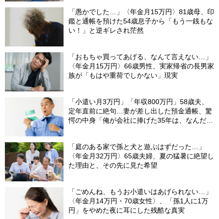
「愚かでした…」〈年金月15万円〉81歳母、印
鑑と通帳を預けた54歳息子から「もう一銭もな
い！」と逆ギレされ茫然
「おもちゃ買ってあげる、なんて言えない…」
〈年金月15万円〉66歳男性、実家帰省の長男家
族が「もはや重荷でしかない」現実
「小遣い月3万円」「年収800万円」58歳夫、
定年直前に絶句…妻が差し出した預金通帳、驚
愕の中身「俺が会社に捧げた35年は、なんだっ
たんだろう？」
「庭のある家で孫と犬と遊ぶはずだった…」
〈年金月32万円〉65歳夫婦、夏の猛暑に絶望し
た理由と、その先に見た希望
「ごめんね、もうお小遣いはあげられない…」
〈年金月14万円・70歳女性〉、「孫1人に1万
円」をやめた夜に耳にした残酷な真実