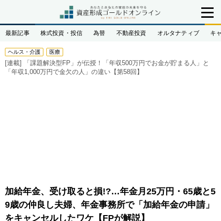
最新記事
株式投資・投信
為替
不動産投資
オルタナティブ
キ
ヘルス・介護
医療
[連載]
「課題解決型FP」が伝授！「年収500万円でお金が貯まる人」と
「年収1,000万円で金欠の人」の違い【第58回】
加給年金、受け取ると損!?…年金月25万円・65歳と5
9歳の仲良し夫婦、年金事務所で「加給年金の申請」
をキャンセルしたワケ【FPが解説】