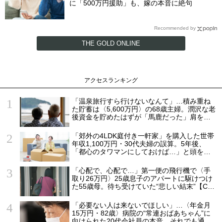
に「500万円援助」も、嫁の本音に絶句
Recommended by
THE GOLD ONLINE
アクセスランキング
「温泉旅行すら行けないなんて」…積み重ね
た貯蓄は〈5,600万円〉の68歳主婦。潤沢な老
後資金を貯めたはずが「馬鹿だった」肩を落
とす理由
「郊外の4LDK庭付き一軒家」を購入した世帯
年収1,100万円・30代夫婦の誤算。5年後、
「都心のタワマンにしておけば…」と頭を抱
えたワケ
「心配で、心配で…」第一便の飛行機で〈手
取り26万円〉25歳息子のアパートに駆けつけ
た55歳母。待ち受けていた“悲しい結末”【CFP
の助言】
「必要ない人は来ないでほしい」…〈年金月
15万円・82歳〉病院の“常連おばあちゃん”に
向けられた20代会社員の本音。それでも通い