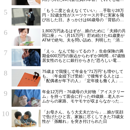
続ける理由
「もう二度と会えなくていい」…手取り28万
円・32歳女性がスーツケース片手に実家を飛
び出した日。きっかけは66歳母の「背筋の凍
る一言」
1,800万円あるはずが…娘のために「夫婦の共
同口座」へ〈月15万円〉貯め続けた41歳妻が
ATMで絶句。夫を問い詰め、判明した「消え
た教育費」の行方
「えっ、なんで知ってるの？」生命保険の満
期金600万円の振込からわずか3時間…67歳独
居女性のもとに銀行からきた“恐ろしい電
話”【FPが解説】
75歳まで我慢して年金を“71万円”も増やして
も、〈年金繰下げ受給〉で後悔する人とは…
「配偶者が年下の人」「定年後も働く人」
「特別な年金を受け取れる人」【CFPが解
説】
年金12万円・76歳母の大好物「アイスクリー
ム」を持って面会に行った49歳娘…老人ホー
ムからの家路、モヤモヤが収まらなかったワ
ケ
「お母さん、もう大丈夫だから」…娘が笑顔
で告げたひと言。家族に尽くしてきた73歳女
性が「孫離れ」を突き付けられた日