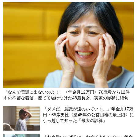
「なんで電話に出ないのよ！」〈年金月12万円〉76歳母から12件
もの不審な着信。慌てて駆けつけた48歳長女、実家の惨状に絶句
「ダメだ、意識が遠のいていく…」年金月17万
円・65歳男性〈築45年の公営団地の最上階〉に
引っ越して知った「最大の誤算」
「お小遣いあげるの、やめてみたんです」年金