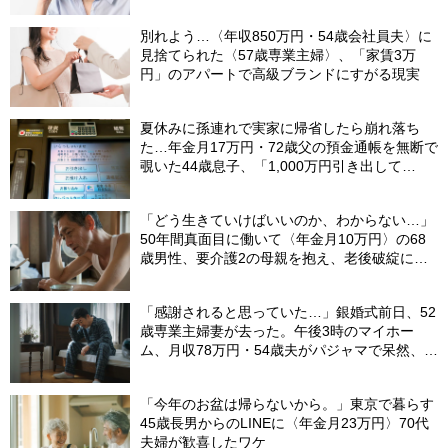
別れよう…〈年収850万円・54歳会社員夫〉に
見捨てられた〈57歳専業主婦〉、「家賃3万
円」のアパートで高級ブランドにすがる現実
夏休みに孫連れで実家に帰省したら崩れ落ち
た…年金月17万円・72歳父の預金通帳を無断で
覗いた44歳息子、「1,000万円引き出して
る…」と呆然。理由を問いただし、自分を責め
たワケ
「どう生きていけばいいのか、わからない…」
50年間真面目に働いて〈年金月10万円〉の68
歳男性、要介護2の母親を抱え、老後破綻に怯
える日々
「感謝されると思っていた…」銀婚式前日、52
歳専業主婦妻が去った。午後3時のマイホー
ム、月収78万円・54歳夫がパジャマで呆然、カ
ーテンは閉まったまま
「今年のお盆は帰らないから。」東京で暮らす
45歳長男からのLINEに〈年金月23万円〉70代
夫婦が歓喜したワケ