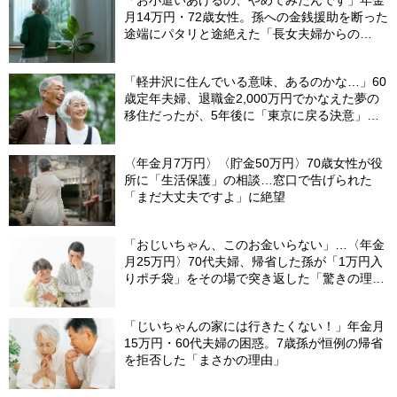
月14万円・72歳女性。孫への金銭援助を断った
途端にパタリと途絶えた「長女夫婦からの
LINE」
「軽井沢に住んでいる意味、あるのかな…」60
歳定年夫婦、退職金2,000万円でかなえた夢の
移住だったが、5年後に「東京に戻る決意」を
した「まさかの理由」
〈年金月7万円〉〈貯金50万円〉70歳女性が役
所に「生活保護」の相談…窓口で告げられた
「まだ大丈夫ですよ」に絶望
「おじいちゃん、このお金いらない」…〈年金
月25万円〉70代夫婦、帰省した孫が「1万円入
りポチ袋」をその場で突き返した「驚きの理
由」
「じいちゃんの家には行きたくない！」年金月
15万円・60代夫婦の困惑。7歳孫が恒例の帰省
を拒否した「まさかの理由」