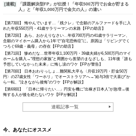
[連載]
「課題解決型FP」が伝授！「年収500万円でお金が貯まる
人」と「年収1,000万円で金欠の人」の違い
【第73回】 悔やんでいます…「残クレ」で念願のアルファードを手に入
れた年収550万円・41歳サラリーマンの末路【FPの助言】
【第72回】 あら、おかえりなさい…年収700万円の41歳サラリーマン、
念願のマイホーム購入から1年で“自宅恐怖症”に。原因は「リビングでく
つろぐ69歳・義母」の存在【FPの助言】
【第71回】 惨めだな…世帯年収1,100万円・39歳夫婦が6,500万円のマイ
ホームを購入→“理想の家族”と周囲から羨望のまなざしも、11年後「誰も
予想していなかった未来」に悔し涙のワケ【FPが警告】
【第70回】 日本おわりっしょ…難関私大卒も〈月収19万円・貯金50万
円〉の27歳女性「ワーホリ」でオーストラリアへ→“給与3倍で大喜び”か
ら一転、“泣きながら後悔”のワケ【FPが解説】
【第69回】 「日本に帰りたい…」円安を機に“出稼ぎ日本人”が急増→後
悔する人が後を絶たないワケ【FPが解説】
連載記事一覧
今、あなたにオススメ