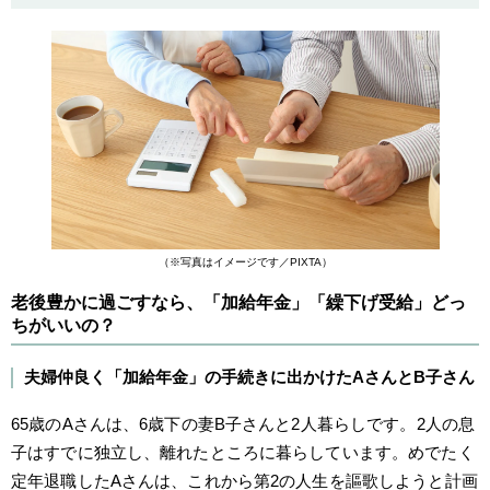
（※写真はイメージです／PIXTA）
老後豊かに過ごすなら、「加給年金」「繰下げ受給」どっ
ちがいいの？
夫婦仲良く「加給年金」の手続きに出かけたAさんとB子さん
65歳のAさんは、6歳下の妻B子さんと2人暮らしです。2人の息
子はすでに独立し、離れたところに暮らしています。めでたく
定年退職したAさんは、これから第2の人生を謳歌しようと計画