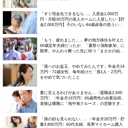
「すぐ現金化できるなら…」入居金1,000万
円・月額30万円の老人ホームに入居したい【貯
金2,000万円】子のいない84歳叔母の危うい決
断。55歳甥の介入で〈叔母の自宅マンション〉
が1億円で売れたワケ
「もう、疲れました…」夢の地方移住を叶えた
60歳定年夫婦だったが、「夏祭り強制参加」に
限界。やんわり断った先に待つ「まさかの結
末」
「孫へのお盆玉、やめてみたんです」年金月14
万円・72歳女性、毎年続けた「孫1人・2万円」
をやめて気づいたこと
妻に言えるわけがありません…〈退職金2,500
万円〉〈年金月19万円〉65歳男性の自業自得。
老後は優雅に「地中海クルーズ」の悲惨すぎる
結末
「孫の顔も見られない…」〈年金月28万円・貯
蓄3,800万円〉60代夫婦、長男マイホーム購入