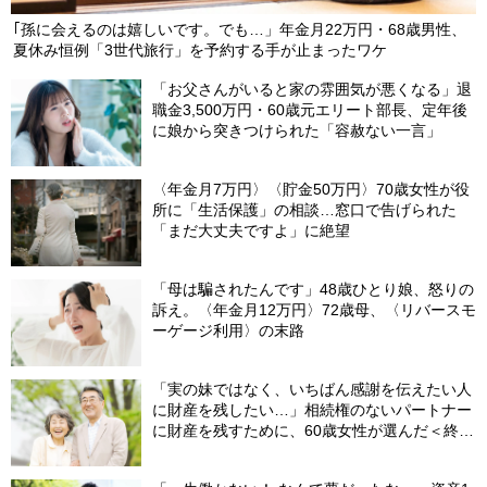
｢孫に会えるのは嬉しいです。でも…」年金月22万円・68歳男性、
夏休み恒例「3世代旅行」を予約する手が止まったワケ
「お父さんがいると家の雰囲気が悪くなる」退
職金3,500万円・60歳元エリート部長、定年後
に娘から突きつけられた「容赦ない一言」
〈年金月7万円〉〈貯金50万円〉70歳女性が役
所に「生活保護」の相談…窓口で告げられた
「まだ大丈夫ですよ」に絶望
「母は騙されたんです」48歳ひとり娘、怒りの
訴え。〈年金月12万円〉72歳母、〈リバースモ
ーゲージ利用〉の末路
「実の妹ではなく、いちばん感謝を伝えたい人
に財産を残したい…」相続権のないパートナー
に財産を残すために、60歳女性が選んだ＜終活
設計＞【終活支援専門の行政書士が解説】