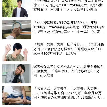
「一生働かない！ なんて夢だったな…」資産1
億5,000万円超えでFIREの48歳男性、8月の実
家帰省で「再び働くこと」を決意した理由
「ただ寝に帰るだけの27年間だった」年収
1,200万円の62歳会社員の哀愁。通勤往復3時間
半で守った〈郊外の広いマイホーム〉で、定年
直前に直面したまさかの事態【FPが解説】
「無理、無理、無理、払えない…」〈年金月15
万円〉68歳おひとり様女性、修繕積立金「1戸
あたり500万円不足」に絶句
家族葬なんてしなきゃよかった…喪主を務めた
52歳長男、「香典ゼロ」で「持ち出し200万
円」の大誤算
「お父さん、大丈夫？」「大丈夫、大丈夫」
LINEで連絡を取り合っていたが…年金月13万
円・78歳父の公営団地を訪ねた52歳娘が、初め
て〈親の懐事情〉を聴いた真夏の夜