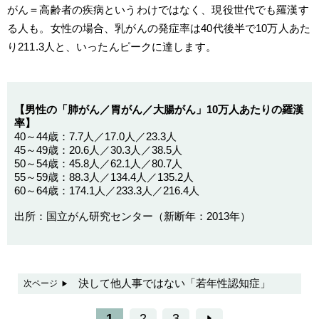
がん＝高齢者の疾病というわけではなく、現役世代でも羅漢す
る人も。女性の場合、乳がんの発症率は40代後半で10万人あた
り211.3人と、いったんピークに達します。
【男性の「肺がん／胃がん／大腸がん」10万人あたりの羅漢
率】
40～44歳：7.7人／17.0人／23.3人
45～49歳：20.6人／30.3人／38.5人
50～54歳：45.8人／62.1人／80.7人
55～59歳：88.3人／134.4人／135.2人
60～64歳：174.1人／233.3人／216.4人
出所：国立がん研究センター（新断年：2013年）
決して他人事ではない「若年性認知症」
次ページ
1
2
3