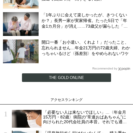
「1年ぶりに会えて楽しかったが、きつくない
か？」長男一家が実家帰省。たった5日で「年
金1カ月分」が消え……73歳父が漏らした「本
音」
開口一番「お小遣い、くれよ！」だったこと、
忘れられません…年金21万円の72歳夫婦、わか
っちゃいるけど〈孫差別〉をやめられないワケ
Recommended by
THE GOLD ONLINE
アクセスランキング
「必要ない人は来ないでほしい」…〈年金月
15万円・82歳〉病院の“常連おばあちゃん”に
向けられた20代会社員の本音。それでも通い
続ける理由
「温泉旅行すら行けないなんて」…積み重ね