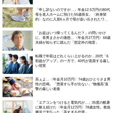
「申し訳ないのですが…」年金12.5万円の80代
母を老人ホームに預けた55歳長女。〈終身契
約〉なのに入居6ヵ月で母が追い出されたワ
ケ…施設職員が言いにくそうに告げたひと言
【社労士FPが解説】
「お盆はいつ帰ってくるんだ？」の問いかけ
に、長男まさかの激怒…〈年金月27万円〉68歳
夫婦が知らずに踏んだ「想定外の地雷」
転職で年収はどれくらい上がるのか…20代「6
割超がアップ」の一方で、40代が直面する厳し
い現実
高ぇよ…〈年金月10万円〉74歳おひとりさま男
性の悲鳴。「惣菜すら手が出ない」“物価高”直
撃の厳しい老後
「エアコンをつけると電気代が…」35度の酷暑
に耐え続けた〈年金月12万円〉78歳女性。救急
搬送で支払った「高すぎる代償」