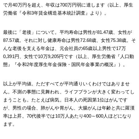
で月40万円を超え、年収は700万円弱に達します（以上、厚生
労働省『令和3年賃金構造基本統計調査』より）。
最後に「老後」について。平均寿命は男性が81.47歳、女性が
87.57歳。それに対し健康寿命は男性72.68歳、女性75.38歳。そ
んな老後を支える年金は、元会社員の65歳以上男性で17万
0,391円、女性で10万9,205円です（以上、厚生労働省『人口動
態』『令和2年度厚生年金保険・国民年金事業の概況』）。
以上が平均値。ただすべてが平均通りいくわけではありませ
ん。不測の事態に見舞われ、ライフプランが大きく変わってし
まうことも。たとえば病気。日本人の死因第1位はがんです
が、男性の場合、肺がんや胃がん、大腸がんは年齢と共に羅漢
率は上昇。70代後半では10万人あたり400～600人ほどになり
ます。