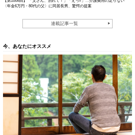
【第1008回】 「父さん、別れて！」「えっ⁉」…介護費用の足りない
〈年金6万円・80代の父〉に同居長男、驚愕の提案
連載記事一覧
今、あなたにオススメ