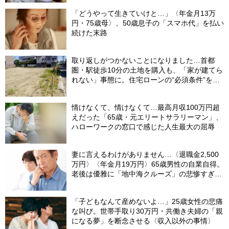
「どうやって生きていけと…」〈年金月13万
円・75歳母〉、50歳息子の「スマホ代」を払い
続けた末路
取り返しがつかないことになりました…首都
圏・駅徒歩10分の土地を購入も、「家が建てら
れない」事態に。住宅ローンの“必須条件”を見
落とした年収650万円・39歳会社員の〈想定
外〉【CFPが警鐘】
情けなくて、情けなくて…最高月収100万円超
えだった「65歳・元エリートサラリーマン」、
ハローワークの窓口で感じた人生最大の屈辱
妻に言えるわけがありません…〈退職金2,500
万円〉〈年金月19万円〉65歳男性の自業自得。
老後は優雅に「地中海クルーズ」の悲惨すぎる
結末
「子どもなんて産めないよ…」25歳女性の悲痛
な叫び。世帯手取り30万円・共働き夫婦の「親
になる夢」を断念させる〈収入以外の事情〉