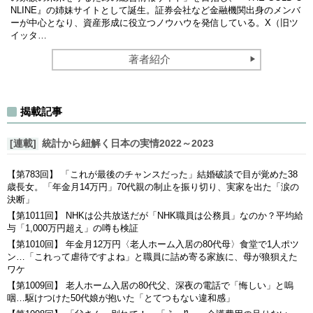
NLINE』の姉妹サイトとして誕生。証券会社など金融機関出身のメンバ
ーが中心となり、資産形成に役立つノウハウを発信している。X（旧ツ
イッタ…
著者紹介
揭載記事
[連載]
統計から紐解く日本の実情2022～2023
【第783回】 「これが最後のチャンスだった」結婚破談で目が覚めた38
歳長女。「年金月14万円」70代親の制止を振り切り、実家を出た「涙の
決断」
【第1011回】 NHKは公共放送だが「NHK職員は公務員」なのか？平均給
与「1,000万円超え」の噂も検証
【第1010回】 年金月12万円〈老人ホーム入居の80代母〉食堂で1人ポツ
ン…「これって虐待ですよね」と職員に詰め寄る家族に、母が狼狽えた
ワケ
【第1009回】 老人ホーム入居の80代父、深夜の電話で「悔しい」と嗚
咽…駆けつけた50代娘が抱いた「とてつもない違和感」