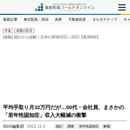
最新記事
株式投資・投信
為替
不動産投資
オルタナティブ
キ
年金
老後の生活
[連載]
統計から紐解く日本の実情2022～2023【第394回】
平均手取り月32万円だが…50代・会社員、まさかの
「若年性認知症」収入大幅減の衝撃
SGO編集部
2022.11.4
統計
調査
若年性認知症
解雇