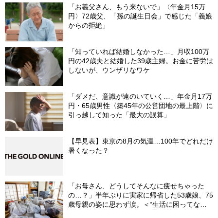
「お義父さん、もう来ないで」〈年金月15万
円〉72歳父、「孫の誕生日会」で感じた「義娘
からの拒絶」
「知っていれば結婚しなかった…」月収100万
円の42歳夫と結婚した39歳主婦。お金に苦労は
しないが、ウンザリなワケ
「ダメだ、意識が遠のいていく…」年金月17万
円・65歳男性〈築45年の公営団地の最上階〉に
引っ越して知った「最大の誤算」
【早見表】東京の8月の気温…100年でどれだけ
暑くなった？
「お母さん、どうしてそんなに痩せちゃった
の…？」半年ぶりに実家に帰省した53歳娘、75
歳母親の姿に思わず涙。＜“生活に困ってな
い”という油断＞