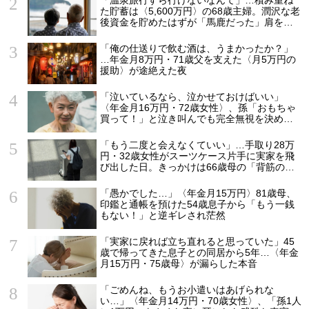
た貯蓄は〈5,600万円〉の68歳主婦。潤沢な老
後資金を貯めたはずが「馬鹿だった」肩を落
とす理由
「俺の仕送りで飲む酒は、うまかったか？」
…年金月8万円・71歳父を支えた〈月5万円の
援助〉が途絶えた夜
「泣いているなら、泣かせておけばいい」
〈年金月16万円・72歳女性〉、孫「おもちゃ
買って！」と泣き叫んでも完全無視を決め込
んだ理由
「もう二度と会えなくていい」…手取り28万
円・32歳女性がスーツケース片手に実家を飛
び出した日。きっかけは66歳母の「背筋の凍
る一言」
「愚かでした…」〈年金月15万円〉81歳母、
印鑑と通帳を預けた54歳息子から「もう一銭
もない！」と逆ギレされ茫然
「実家に戻れば立ち直れると思っていた」45
歳で帰ってきた息子との同居から5年…〈年金
月15万円・75歳母〉が漏らした本音
「ごめんね、もうお小遣いはあげられな
い…」〈年金月14万円・70歳女性〉、「孫1人