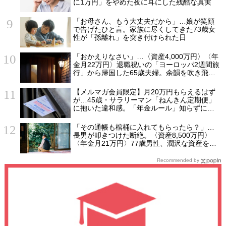
に1万円」をやめた夜に耳にした残酷な真実
「お母さん、もう大丈夫だから」…娘が笑顔
で告げたひと言。家族に尽くしてきた73歳女
性が「孫離れ」を突き付けられた日
「おかえりなさい」…〈資産4,000万円〉〈年
金月22万円〉退職祝いの「ヨーロッパ2週間旅
行」から帰国した65歳夫婦。余韻を吹き飛ば
した“破綻の影”
【メルマガ会員限定】月20万円もらえるはず
が…45歳・サラリーマン「ねんきん定期便」
に抱いた違和感。「年金ルール」知らずにそ
のまま20年…65歳で受け取ることになる年金
額に唖然「何かの間違いでは？」
「その通帳も棺桶に入れてもらったら？」…
長男が叩きつけた断絶。〈資産8,500万円〉
〈年金月21万円〉77歳男性、潤沢な資産を守
り抜いた“代償”
Recommended by