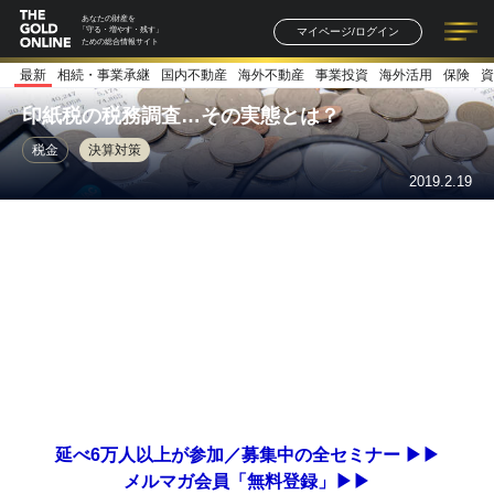
あなたの財産を
マイページ/ログイン
「守る・増やす・残す」
ための総合情報サイト
最新
相続・事業承継
国内不動産
海外不動産
事業投資
海外活用
保険
資
記事一覧
連載一覧
著者一覧
書籍一覧
セミナー情報
お知らせ
印紙税の税務調査…その実態とは？
税金
決算対策
2019.2.19
延べ6万人以上が参加／募集中の全セミナー ▶▶
メルマガ会員「無料登録」▶▶