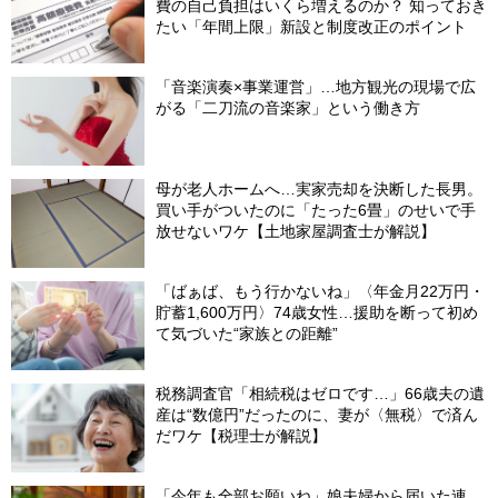
費の自己負担はいくら増えるのか？ 知っておき
たい「年間上限」新設と制度改正のポイント
「音楽演奏×事業運営」…地方観光の現場で広
がる「二刀流の音楽家」という働き方
母が老人ホームへ…実家売却を決断した長男。
買い手がついたのに「たった6畳」のせいで手
放せないワケ【土地家屋調査士が解説】
「ばぁば、もう行かないね」〈年金月22万円・
貯蓄1,600万円〉74歳女性…援助を断って初め
て気づいた“家族との距離”
税務調査官「相続税はゼロです…」66歳夫の遺
産は“数億円”だったのに、妻が〈無税〉で済ん
だワケ【税理士が解説】
「今年も全部お願いね」娘夫婦から届いた連