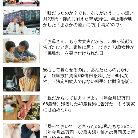
省”の悲惨な結末
「嘘だったのか？でも、ありがとう」…小遣い
月2万円・節約に耐えた65歳男性、年上妻が明
かした「まさかの嘘」に“拍手喝采”のワケ
「お母さん、もう大丈夫だから」…娘が笑顔で
告げたひと言。家族に尽くしてきた73歳女性が
「孫離れ」を突き付けられた日
安心して暮らせるのは、あんたたちのおかげ
よ…姪家族に資産約3億円を残したい90代女
性、〈法定相続人ではない相手〉に財産を託せ
たワケ【相続実務士が解説】
「親だからって甘えすぎよ」〈年金月13万円・
68歳母〉帰省した40歳長男に告げた「もう実家
には泊めない」
「帰っておいで」と言ったのは私たちなのに…
〈年金月25万円・67歳夫婦〉娘との再同居に戸
惑い始めた理由