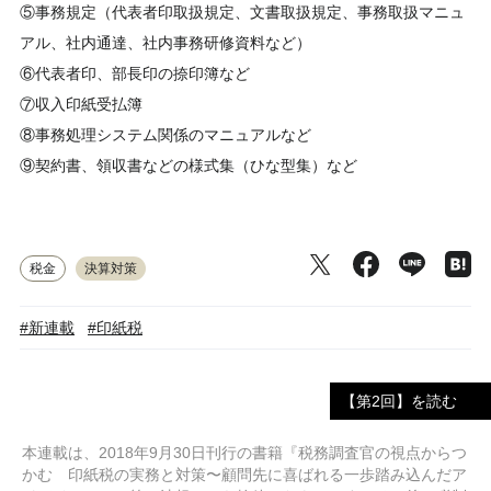
⑤事務規定（代表者印取扱規定、文書取扱規定、事務取扱マニュ
アル、社内通達、社内事務研修資料など）
⑥代表者印、部長印の捺印簿など
⑦収入印紙受払簿
⑧事務処理システム関係のマニュアルなど
⑨契約書、領収書などの様式集（ひな型集）など
税金
決算対策
#新連載
#印紙税
【第2回】を読む
本連載は、2018年9月30日刊行の書籍『税務調査官の視点からつ
かむ 印紙税の実務と対策〜顧問先に喜ばれる一歩踏み込んだア