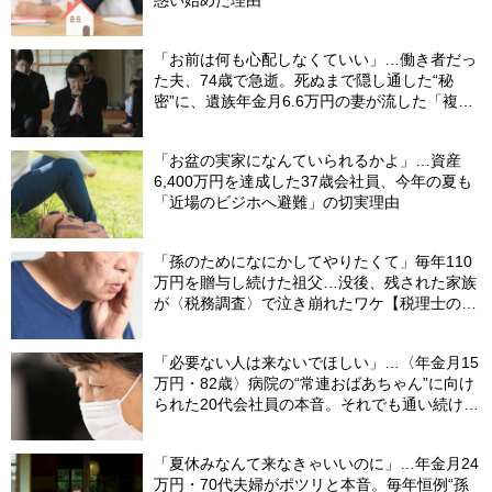
「お前は何も心配しなくていい」…働き者だっ
た夫、74歳で急逝。死ぬまで隠し通した“秘
密”に、遺族年金月6.6万円の妻が流した「複雑
な涙」
「お盆の実家になんていられるかよ」…資産
6,400万円を達成した37歳会社員、今年の夏も
「近場のビジホへ避難」の切実理由
「孫のためになにかしてやりたくて」毎年110
万円を贈与し続けた祖父…没後、残された家族
が〈税務調査〉で泣き崩れたワケ【税理士の助
言】
「必要ない人は来ないでほしい」…〈年金月15
万円・82歳〉病院の“常連おばあちゃん”に向け
られた20代会社員の本音。それでも通い続ける
理由
「夏休みなんて来なきゃいいのに」…年金月24
万円・70代夫婦がポツリと本音。毎年恒例“孫