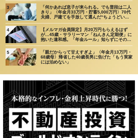
「何かあれば息子が来られる。でも普段は二人
3
きり」〈年金月33万円・貯蓄5,000万円〉70代
夫婦、戸建てを手放して選んだ“ちょうどいい
距離”
【メルマガ会員限定】月20万円もらえるはず
4
が…45歳・サラリーマン「ねんきん定期便」に
抱いた違和感。「年金ルール」知らずにそのま
ま20年…65歳で受け取ることになる年金額に唖
然「何かの間違いでは？」
「親だからって甘えすぎよ」〈年金月13万円・
5
68歳母〉帰省した40歳長男に告げた「もう実家
には泊めない」