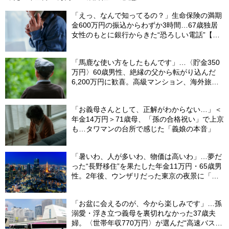
「えっ、なんで知ってるの？」生命保険の満期
金600万円の振込からわずか3時間…67歳独居
女性のもとに銀行からきた“恐ろしい電話”【FP
が解説】
「馬鹿な使い方をしたもんです」…〈貯金350
万円〉60歳男性、絶縁の父から転がり込んだ
6,200万円に歓喜。高級マンション、海外旅
行…夢の生活の〈終着駅〉
「お義母さんとして、正解がわからない…」＜
年金14万円＞71歳母、「孫の合格祝い」で上京
も…タワマンの台所で感じた「義娘の本音」
「暑いわ、人が多いわ、物価は高いわ」…夢だ
った“長野移住”を果たした年金11万円・65歳男
性。2年後、ウンザリだった東京の夜景に「癒
された」ワケ
「お盆に会えるのが、今から楽しみです」…孫
溺愛・浮き立つ義母を裏切れなかった37歳夫
婦。〈世帯年収770万円〉が選んだ“高速バス帰