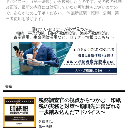
ドバイス〜』（第一法規）から抜粋したものです。その後の税制
改正等、最新の内容には対応していない可能性もございますの
で、あらかじめご了承ください。 ※無断複製・転用・公開、第
三者使用を禁じます。
受けたいセミナーが必ず見つかる！
相続・事業承継、国内不動産投資、海外不動産投資、
資産運用、生命保険活用など、セミナー情報はこちら ＞
書籍
税務調査官の視点からつかむ 印紙
税の実務と対策〜顧問先に喜ばれる
一歩踏み込んだアドバイス〜
佐藤 明弘
第一法規