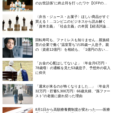
のお世話係”に終止符を打ったワケ【CFPの助
言】
〈弁当・ジュース・お菓子〉ほしい商品がすぐ
買える！…コンビニのビジネスから読み解く
「資本主義」「社会主義」の本質【経済評論家
が解説】
回転寿司も、ファミレスも知りません…親族経
営の企業で働く“温室育ち”の35歳一人息子。親
の〈資産12億円〉を相続も、「1億円の古いビ
ル」しか残らなかったワケ【FPが解説】
「お金の心配はしてないよ」〈年金月6万円・
78歳母〉の通帳を見た53歳息子、予想外の収入
に仰天
「週末が来るのが怖くなりました…」〈年金月
32万円・貯蓄5,300万円〉66歳夫婦、“孫ファー
スト”の老後に疲れ切った理由
8月1日から高額療養費制度が変わった――医療