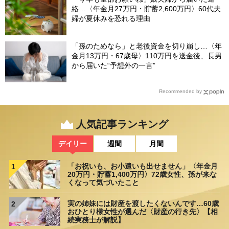
絡…〈年金月27万円・貯蓄2,600万円〉60代夫
婦が夏休みを恐れる理由
「孫のためなら」と老後資金を切り崩し…〈年
金月13万円・67歳母〉110万円を送金後、長男
から届いた“予想外の一言”
Recommended by
人気記事ランキング
デイリー
週間
月間
「お祝いも、お小遣いも出せません」〈年金月
1
20万円・貯蓄1,400万円〉72歳女性、孫が来な
くなって気づいたこと
実の姉妹には財産を渡したくないんです…60歳
2
おひとり様女性が選んだ〈財産の行き先〉【相
続実務士が解説】