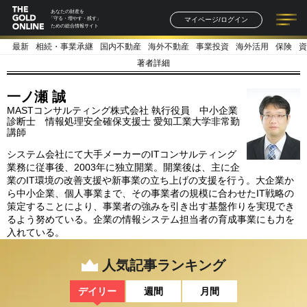
あなたの財産を
マイページ/ログイン
「守る・増やす・残す」
ための総合情報サイト
最新
相続・事業承継
国内不動産
海外不動産
事業投資
海外活用
保険
資
記事一覧
連載一覧
著者一覧
書籍一覧
セミナー情報
お知らせ
著者詳細
一ノ瀬 誠
MASTコンサルティング株式会社 執行役員 中小企業
診断士 情報処理安全確保支援士 愛知工業大学非常勤
講師
システム会社にて大手メーカーのITコンサルティング
業務に従事後、2003年に独立開業。開業後は、主に企
業のIT環境の改善支援や新事業の立ち上げの支援を行う。大企業か
ら中小企業、個人事業まで、その事業者の規模に合わせたIT戦略の
策定することにより、事業者の強みを引き出す基盤作りを実現でき
るよう努めている。企業の情報システム担当者の育成事業にも力を
入れている。
人気記事ランキング
デイリー
週間
月間