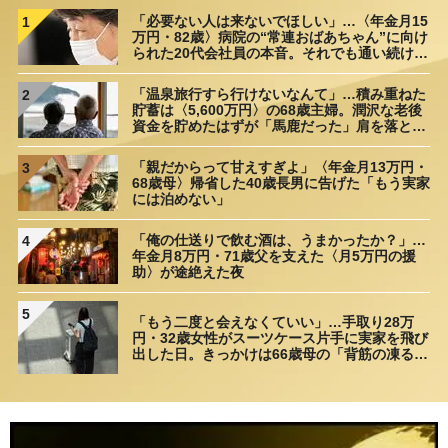
「必要ない人は来ないでほしい」…〈年金月15
1
万円・82歳〉病院の“常連おばあちゃん”に向け
られた20代会社員の本音。それでも通い続ける
理由
「温泉旅行すら行けないなんて」…積み重ねた
2
貯蓄は〈5,600万円〉の68歳主婦。潤沢な老後
資金を貯めたはずが「馬鹿だった」肩を落とす
理由
「親だからって甘えすぎよ」〈年金月13万円・
3
68歳母〉帰省した40歳長男に告げた「もう実家
には泊めない」
「俺の仕送りで飲む酒は、うまかったか？」…
4
年金月8万円・71歳父を支えた〈月5万円の援
助〉が途絶えた夜
5
「もう二度と会えなくていい」…手取り28万
円・32歳女性がスーツケース片手に実家を飛び
出した日。きっかけは66歳母の「背筋の凍る一
言」