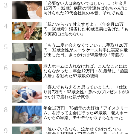
「必要ない人は来ないでほしい」…〈年金月
15万円・82歳〉病院の“常連おばあちゃん”に
向けられた20代会社員の本音。それでも通い
続ける理由
「親だからって甘えすぎよ」〈年金月13万
円・68歳母〉帰省した40歳長男に告げた「も
う実家には泊めない」
「もう二度と会えなくていい」…手取り28万
円・32歳女性がスーツケース片手に実家を飛
び出した日。きっかけは66歳母の「背筋の凍
る一言」
老人ホームに入れなければ、こんなことには
ならなかった…年金12万円・81歳母に「施設
入居」を勧めた57歳娘の後悔
「喜んでもらえると思っていました」〈仕送
り月7万円・63歳女性〉孫へのプレゼントがき
っかけで崩れた親子関係
年金12万円・76歳母の大好物「アイスクリー
ム」を持って面会に行った49歳娘…老人ホー
ムからの家路、モヤモヤが収まらなかったワ
ケ
「泣いているなら、泣かせておけばいい」
〈年金月16万円・72歳女性〉、孫「おもちゃ