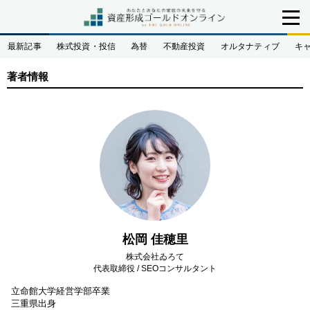
最新記事
株式投資・投信
為替
不動産投資
オルタナティブ
キ
著者情報
松岡 佳穂里
株式会社ゐろて
代表取締役 / SEOコンサルタント
立命館大学経営学部卒業
三重県出身