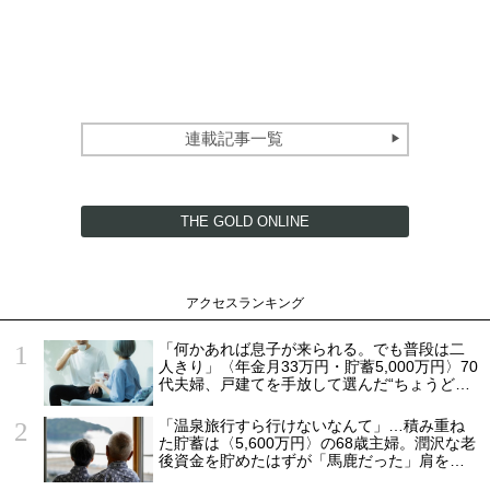
連載記事一覧
THE GOLD ONLINE
アクセスランキング
「何かあれば息子が来られる。でも普段は二
人きり」〈年金月33万円・貯蓄5,000万円〉70
代夫婦、戸建てを手放して選んだ“ちょうどい
い距離”
「温泉旅行すら行けないなんて」…積み重ね
た貯蓄は〈5,600万円〉の68歳主婦。潤沢な老
後資金を貯めたはずが「馬鹿だった」肩を落
とす理由