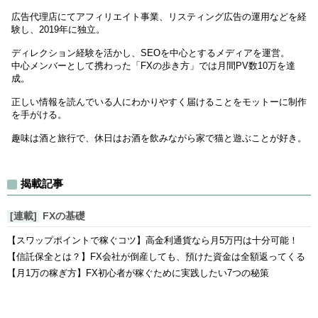
広告代理店にてアフィリエイト事業、リスティング広告の運用などを経
験し、2019年に独立。
ディレクション経験を活かし、SEOを中心とするメディアを運営。
中心メンバーとして携わった「FXの歩き方」では月間PV数10万を達
成。
正しい情報を読んでいる人にわかりやすく届けることをモットーに制作
を手がける。
趣味は酒と旅行で、休日はお酒を飲みながら家で猫と遊ぶことが好き。
揭載記事
[連載]
FXの基礎
【スワップポイントで稼ぐコツ】高金利通貨なら月5万円は十分可能！
【信託保全とは？】FX会社が倒産しても、預けた資金は全額返ってくる
【月1万の稼ぎ方】FX初心者が稼ぐために実践したい7つの秘策