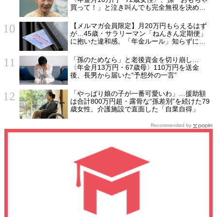
買って！」と泣き叫んでも完全無視を決め込
んだ理由
【メルマガ会員限定】月20万円もらえるはず
が…45歳・サラリーマン「ねんきん定期便」
に抱いた違和感。「年金ルール」知らずにそ
のまま20年…65歳で受け取ることになる年金
額に唖然「何かの間違いでは？」
「孫のためなら」と老後資金を切り崩し…
〈年金月13万円・67歳母〉110万円を送金
後、長男から届いた“予想外の一言”
「やっぱり娘の子が一番可愛いわ」…援助額
は合計800万円超・露骨な“孫差別”を続けた79
歳女性、介護施設で直面した「自業自得」
Recommended by