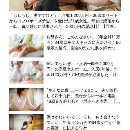
「もしもし、妻ですけど」…年収1,200万円・38歳エリート
から〈プロポーズ予告〉を受けた31歳女性。幸せの絶頂から
一転、電話越しに請求された〈300万円の慰謝料〉【弁護士
が解説】
お母さん、ごめんなさい…〈年金月11万
円〉84歳母を老人ホームに入居させた56
歳娘の後悔。面会のたびに胸を締めつけ
た「母の願い」【元介護施設職員のFPが
解説】
聞いてないぞ…〈入居一時金4,000万
円〉の高級老人ホーム。入居6年後、年
金月23万円・70代夫婦が絶望した「月8
万円の追加請求」【元社会福祉士FPが警
告】
｢あんなに優しかったのに…」夫が急死
して四十九日、義母からの一本の電話。
48歳妻が絶句した〈恐るべき本題〉【弁
護士が解説】
孫はかわいいです。でも、もう会えなく
ていい…年金月13万円の64歳女性が「娘
の電話」に怯えるワケ