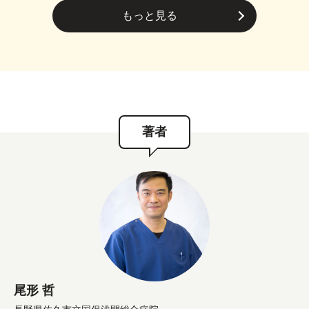
もっと見る
著者
尾形 哲