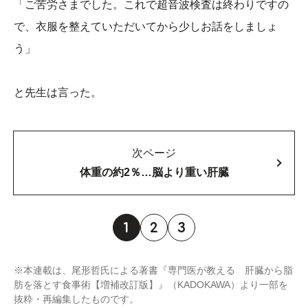
「ご苦労さまでした。これで超音波検査は終わりですの
で、衣服を整えていただいてから少しお話をしましょ
う」
と先生は言った。
次ページ
体重の約2％…脳より重い肝臓
1
2
3
※本連載は、尾形哲氏による著書『専門医が教える 肝臓から脂
肪を落とす食事術【増補改訂版】』（KADOKAWA）より一部を
抜粋・再編集したものです。