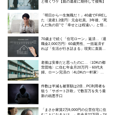
と嘆くワケ【親の遺産に期待して後悔】
「明日から一生無職だ！」40歳でFIREし
た〈資産1.2億円〉元会社員。3年後、“死
んだ魚の目”で「幸せとは程遠い」と悟っ
たワケ【CFPが解説】
70歳まで続く「住宅ローン」返済…〈退
職金2,000万円〉60歳男性、一括返済す
れば「生活が行き詰まる」現実に直面す
るワケ【FPが解説】
老後は安泰だと思ったのに…〈1DKの都
営団地〉に住む年金月20万円・60代夫
婦。ローン完済の〈4LDKの一軒家〉を
売却した「予期せぬ理由」【CFPが解
説】
件数は半減も被害額は2倍…PC利用者を
狙う「サポート詐欺」で数百万を失う最
新の凶悪手口
「まさか家賃2万8,000円の公営住宅に住
むことになるとは…」年金月22万円・74