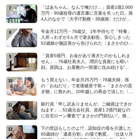
わず叫んだ”ワケ【FPが解説】
「ばあちゃん、なんで俺だけ…」資産1億2,000
万円・90歳祖母の遺言書に言葉を失った日。孫
4人のなかで〈大手IT勤務・38歳孫〉だけが遺
産相続から除外されたワケ【弁護士が解説】
年金月11万円・78歳父、1年半待ちで「特養」
入所→わずか3ヵ月で退去勧告。安心しきった
52歳娘が施設長から告げられた〈まさかのひと
言〉【元介護施設職員のFPが解説】
「資産5億円、お金があり過ぎたのかもしれま
せん」…76歳社長夫人、潤沢な資産にも暗い
顔。原因は、お屋敷の一部屋に住み続ける“跡
取り息子”【CFPが解説】
もう買えない…年金月25万円・78歳夫婦、孫
の「おねだり」で老後破産寸前→「まさかの貢
ぎ物」に救われ、10年越しの再会で涙した〈孫
のひと言〉【CFPが解説】
銀行員「申し訳ありませんが、ご融資はできか
ねます」…52歳元会社員、資産1.2億円超なの
に住宅ローン審査で“まさかの門前払い”。狭い
賃貸で妻と2人「地獄のFIRE生活」のワケ【FP
の解説】
下の世話もしたのよ!?…認知症の母を介護した
65歳姉が「遺産分割」の場で豹変。〈仕送り月