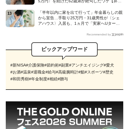
5万円〉を続けた62歳弟が絶句したワケ【弁護
士が解説】
「半年以内に家を出て行って」年金暮らしの親
から宣告…手取り25万円・31歳男性が〈シェ
アハウス〉入居も、1ヵ月で「実家へUター
ン」したワケ【CFPが解説】
Recommended by
ピックアップワード
#新NISA
#介護保険
#節約術
#副業
#アンチエイジング
#愛犬
#お酒
#温泉
#退職金
#給与
#高級腕時計
#鮨
#スポーツ
#歴史
#和田秀樹
#年金制度
#相続
#贈与