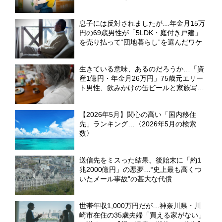
息子には反対されましたが…年金月15万
円の69歳男性が「5LDK・庭付き戸建」
を売り払って“団地暮らし”を選んだワケ
生きている意味、あるのだろうか…「資
産1億円・年金月26万円」75歳元エリー
ト男性、飲みかけの缶ビールと家族写真
の前で漏らした〈本音〉【CFPの助言】
【2026年5月】関心の高い「国内移住
先」ランキング…〈2026年5月の検索
数〉
送信先をミスった結果、後始末に「約1
兆2000億円」の悪夢…“史上最も高くつ
いたメール事故”の甚大な代償
世帯年収1,000万円だが…神奈川県・川
崎市在住の35歳夫婦「買える家がない」