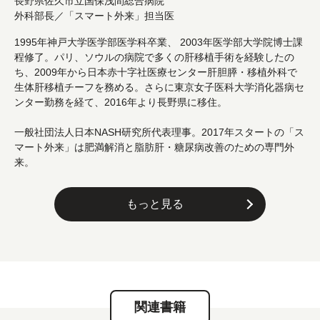
長野県佐久市立国保浅間総合病院
外科部長／「スマート外来」担当医
1995年神戸大学医学部医学科卒業、 2003年医学部大学院博士課
程修了。パリ、ソウルの病院で多くの肝移植手術を経験したの
ち、2009年から日本赤十字社医療センター肝胆膵・移植外科で
生体肝移植チーフを務める。さらに東京女子医科大学消化器病セ
ンター勤務を経て、2016年より長野県に移住。
一般社団法人日本NASH研究所代表理事。2017年スタートの「ス
マート外来」は肥満解消と脂肪肝・糖尿病改善のための専門外
来。
もっと見る
関連書籍