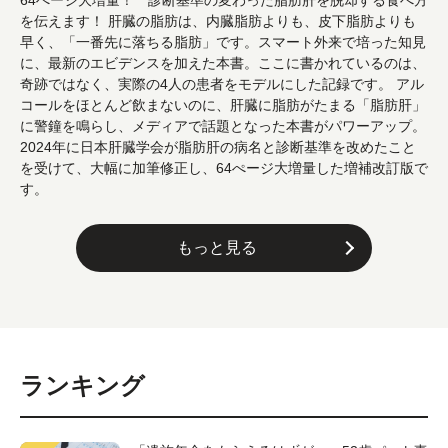
64ぺージ大増量！ 診断基準の変わった脂肪肝を脱却する食べ方
を伝えます！ 肝臓の脂肪は、内臓脂肪よりも、皮下脂肪よりも
早く、「一番先に落ちる脂肪」です。スマート外来で培った知見
に、最新のエビデンスを加えた本書。ここに書かれているのは、
奇跡ではなく、実際の4人の患者をモデルにした記録です。 アル
コールをほとんど飲まないのに、肝臓に脂肪がたまる「脂肪肝」
に警鐘を鳴らし、メディアで話題となった本書がパワーアップ。
2024年に日本肝臓学会が脂肪肝の病名と診断基準を改めたこと
を受けて、大幅に加筆修正し、64ぺージ大増量した増補改訂版で
す。
もっと見る
ランキング