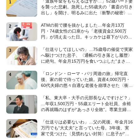
「遺族年金をもらえるはずが…」52歳パート妻
を襲った悲劇。急死した55歳夫の「書斎の引き
出し」を開け、明るみに出た〈衝撃の秘密〉
【CFPが解説】
ATMの前で腰を抜かしました…年金月13万
円・74歳女性の口座から「老後資金2,500万
円」が消え去った日。キッカケは昼下がりの
〈1本の電話〉【弁護士が警鐘】
「仕送りしてほしいの」…75歳母の催促で実家
へ駆けつけた息子、〈通帳の引き落とし履歴〉
に絶句。年金月15万円を食いつぶした“まさか
の正体”【CFPの助言】
「ロンドン・ローマ・パリ周遊の旅」帰宅直
後、家の前で待っていた娘。資産4,000万円・
60代夫婦の悠々自適な老後を崩壊させた〈衝撃
のカミングアウト〉【CFPの助言】
「私、東大卒・大手の元部長なんですけど？」
…年収1,500万円・55歳エリート会社員、余裕
の再就職のはずが“あっさり全敗”。専業主婦の
妻が仕切る家で「居場所がありません」の現実
【CFPの助言】
「仕送りは必要ないわ」…父の死後、年金月16
万円でも“大丈夫”と言っていた母。3年後、実
家で見つけた〈見慣れない封筒〉に息子が“思