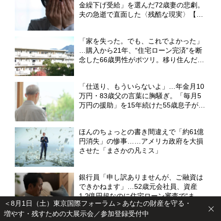
金繰下げ受給」を選んだ72歳妻の悲劇。
夫の急逝で直面した〈残酷な現実〉【社
労士FPが「遺族厚生年金の調整」を解
説】
「家を失った。でも、これでよかった」
…購入から21年、“住宅ローン完済”を断
念した66歳男性がポツリ。移り住んだ
〈家賃3万7,000円・都営住宅〉の一室で
【FPが解説】
「仕送り、もういらないよ」…年金月10
万円・83歳父の言葉に胸騒ぎ。「毎月5
万円の援助」を15年続けた55歳息子が、
実家で目撃した〈衝撃の光景〉【CFPの
助言】
ほんのちょっとの書き間違えで「約61億
円消失」の惨事……アメリカ政府を大損
させた「まさかの凡ミス」
銀行員「申し訳ありませんが、ご融資は
できかねます」…52歳元会社員、資産
1.2億円超なのに住宅ローン審査で“まさ
＜8月1日（土）東京国際フォーラム＞あなたの財産を守る・
かの門前払い”。狭い賃貸で妻と2人「地
増やす・残すための大展示会／参加登録受付中
獄のFIRE生活」のワケ【FPの解説】