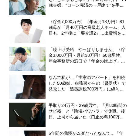
歳夫婦、“ローン完済の一戸建て”を手放
した〈想定外すぎる理由〉【FPが解説】
〈貯金7,000万円〉〈年金月18万円〉81
歳母が「月40万円の高級老人ホーム」入
居も、2年後に「要介護2」…出費増を覚
悟した53歳娘が「請求書」を見て驚いた
ワケ【元介護施設職員のFPが解説】
「繰上げ受給、やっぱりしません」〈貯
金3,000万円・月給38万円〉60歳男性、
年金事務所の窓口で「年金の繰上げ」を
撤回したワケ【社労士FPが解説】
なんで私が…「実家のアパート」を相続
した50歳姉。税務署からの〈督促状〉で
発覚した「追徴課税700万円」に絶句
【CFPが解説】
手取り24万円・29歳男性、「月80時間の
サビ残」と「陰湿パワハラ」で休職。後
日、上司から届いた〈口止め料100万
円〉の誓約書【弁護士が警告】
5年間の我慢がムダだったなんて…「年