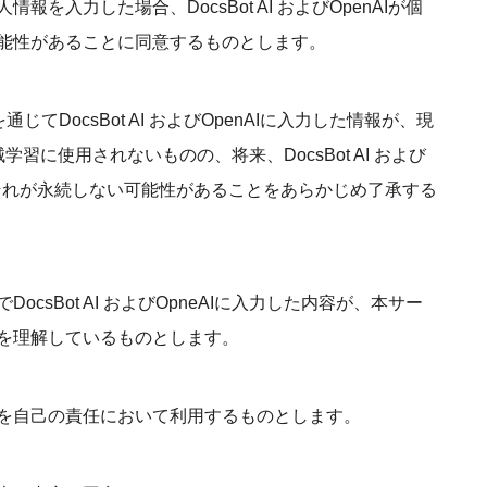
を入力した場合、DocsBot AI およびOpenAIが個
能性があることに同意するものとします。
てDocsBot AI およびOpenAIに入力した情報が、現
の機械学習に使用されないものの、将来、DocsBot AI および
りそれが永続しない可能性があることをあらかじめ了承する
csBot AI およびOpneAIに入力した内容が、本サー
を理解しているものとします。
を自己の責任において利用するものとします。