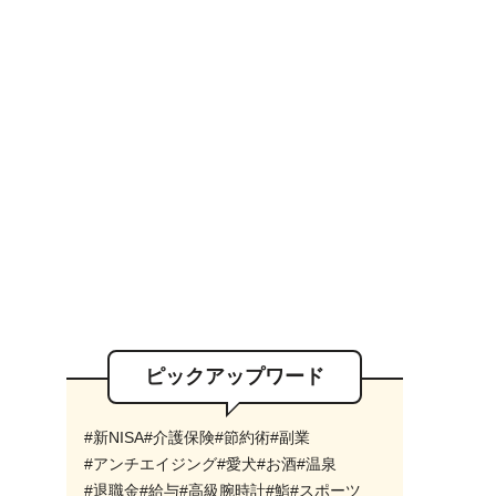
ピックアップワード
#新NISA
#介護保険
#節約術
#副業
#アンチエイジング
#愛犬
#お酒
#温泉
#退職金
#給与
#高級腕時計
#鮨
#スポーツ