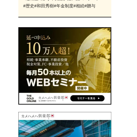
#歴史
#和田秀樹
#年金制度
#相続
#贈与