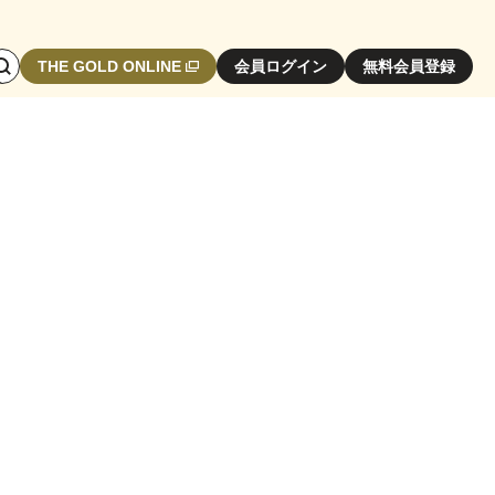
検
THE GOLD ONLINE
会員ログイン
無料会員登録
索
エ
リ
ア
開
閉
ボ
タ
ン