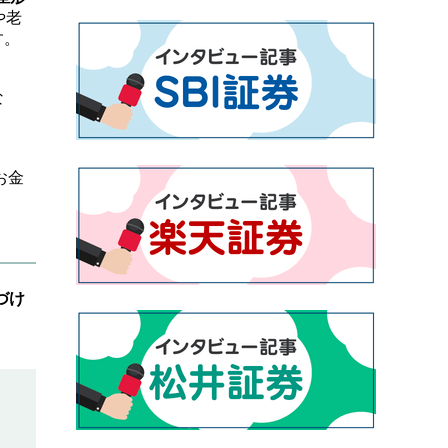
や老
す。
な
お金
づけ