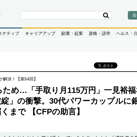
会
タナティブ
キャリアアップ
副業・起業
資格・語学
ヘルス・
が解決！【第54回】
ため…「手取り月115万円」一見裕福
綻」の衝撃。30代パワーカップルに
くまで 【CFPの助言】