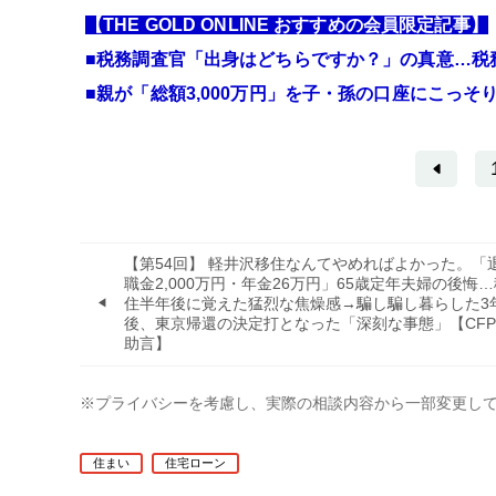
【THE GOLD ONLINE おすすめの会員限定記事】
■税務調査官「出身はどちらですか？」の真意…税
■親が「総額3,000万円」を子・孫の口座にこっ
【第54回】 軽井沢移住なんてやめればよかった。「
職金2,000万円・年金26万円」65歳定年夫婦の後悔…
住半年後に覚えた猛烈な焦燥感→騙し騙し暮らした3
後、東京帰還の決定打となった「深刻な事態」【CF
助言】
※プライバシーを考慮し、実際の相談内容から一部変更し
住まい
住宅ローン