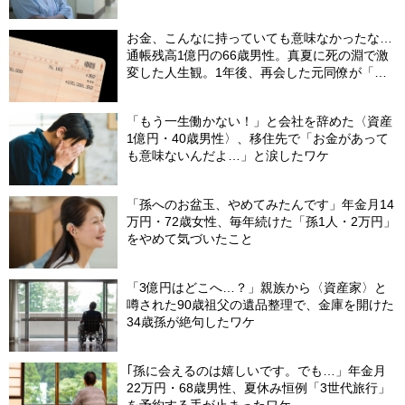
お金、こんなに持っていても意味なかったな…
通帳残高1億円の66歳男性。真夏に死の淵で激
変した人生観。1年後、再会した元同僚が「振
り幅」に驚愕したワケ【FPの助言】
「もう一生働かない！」と会社を辞めた〈資産
1億円・40歳男性〉、移住先で「お金があって
も意味ないんだよ…」と涙したワケ
「孫へのお盆玉、やめてみたんです」年金月14
万円・72歳女性、毎年続けた「孫1人・2万円」
をやめて気づいたこと
「3億円はどこへ…？」親族から〈資産家〉と
噂された90歳祖父の遺品整理で、金庫を開けた
34歳孫が絶句したワケ
｢孫に会えるのは嬉しいです。でも…」年金月
22万円・68歳男性、夏休み恒例「3世代旅行」
を予約する手が止まったワケ