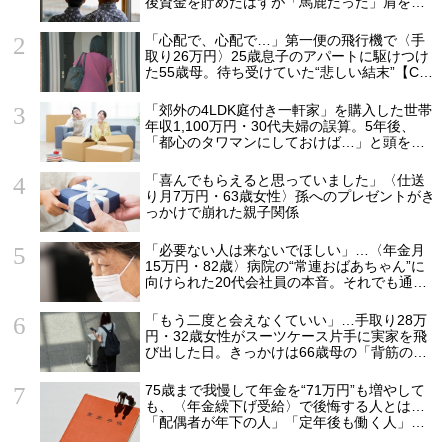
後資金を貯めたはずが「馬鹿だった」肩を落
とす理由
「心配で、心配で…」第一便の飛行機で〈手
取り26万円〉25歳息子のアパートに駆けつけ
た55歳母。待ち受けていた“悲しい結末”【CFP
の助言】
「郊外の4LDK庭付き一軒家」を購入した世帯
年収1,100万円・30代夫婦の誤算。5年後、
「都心のタワマンにしておけば…」と頭を抱
えたワケ
「喜んでもらえると思っていました」〈仕送
り月7万円・63歳女性〉孫へのプレゼントがき
っかけで崩れた親子関係
「必要ない人は来ないでほしい」…〈年金月
15万円・82歳〉病院の“常連おばあちゃん”に
向けられた20代会社員の本音。それでも通い
続ける理由
「もう二度と会えなくていい」…手取り28万
円・32歳女性がスーツケース片手に実家を飛
び出した日。きっかけは66歳母の「背筋の凍
る一言」
75歳まで我慢して年金を“71万円”も増やして
も、〈年金繰下げ受給〉で後悔する人とは…
「配偶者が年下の人」「定年後も働く人」
「特別な年金を受け取れる人」【CFPが解