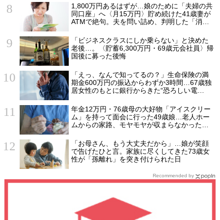
説】
1,800万円あるはずが…娘のために「夫婦の共
同口座」へ〈月15万円〉貯め続けた41歳妻が
ATMで絶句。夫を問い詰め、判明した「消え
た教育費」の行方
「ビジネスクラスにしか乗らない」と決めた
老後…。〈貯蓄6,300万円・69歳元会社員〉帰
国後に募った後悔
「えっ、なんで知ってるの？」生命保険の満
期金600万円の振込からわずか3時間…67歳独
居女性のもとに銀行からきた“恐ろしい電
話”【FPが解説】
年金12万円・76歳母の大好物「アイスクリー
ム」を持って面会に行った49歳娘…老人ホー
ムからの家路、モヤモヤが収まらなかったワ
ケ
「お母さん、もう大丈夫だから」…娘が笑顔
で告げたひと言。家族に尽くしてきた73歳女
性が「孫離れ」を突き付けられた日
Recommended by