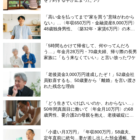
「高い金を払ってまで“家を買う”意味がわから
ない」…〈年収650万円・金融資産8,000万円〉
48歳独身男性、〈築32年・家賃6万円〉の木造
アパートでたどり着いた境地
「5時間もかけて帰省して、何やってんだろ
う…」年金月28万円・70歳夫婦、帰り際の長男
家族に「もう来なくていい」と言い放ったワケ
「老後資金3,000万円達成したぞ！」52歳会社
員歓喜するも、50歳妻から「離婚」を言い渡さ
れた残念な理由
「どう生きていけばいいのか、わからない…」
50年間真面目に働いて〈年金月10万円〉の68
歳男性、要介護2の母親を抱え、老後破綻に怯
える日々
「小遣い月3万円」「年収800万円」58歳夫、
定年直前に絶句…妻が差し出した預金通帳、驚