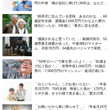
愕の中身「俺が会社に捧げた35年は、なんだっ
たんだろう？」
「軽井沢に住んでいる意味、あるのかな…」60
歳定年夫婦、退職金2,000万円でかなえた夢の
移住だったが、5年後に「東京に戻る決意」を
した「まさかの理由」
「感謝されると思っていた…」銀婚式前日、52
歳専業主婦妻が去った。午後3時のマイホー
ム、月収78万円・54歳夫がパジャマで呆然、カ
ーテンは閉まったまま
「“50年ローン”で家を買ったよ！」→「82歳ま
で払う気か！」…世帯年収1,000万円・32歳次
男の〈7,000万円のマンション〉返済計画に61
歳父、呆然
「おじいちゃん、このお金いらない」…〈年金
月25万円〉70代夫婦、帰省した孫が「1万円入
りポチ袋」をその場で突き返した「驚きの理
由」
「お願いだから家に帰らせて…」〈年金月15万