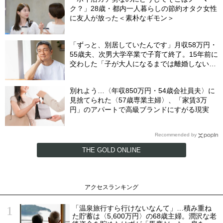
ク？」28歳・都内一人暮らしの節約オタク女性
に友人が放った＜素朴なギモン＞
「ずっと、別居していたんです」月収58万円・
55歳夫、次男大学卒業で子育て終了。15年前に
交わした「子が大人になるまでは離婚しない」
という約束の“意外な結末”
別れよう…〈年収850万円・54歳会社員夫〉に
見捨てられた〈57歳専業主婦〉、「家賃3万
円」のアパートで高級ブランドにすがる現実
Recommended by
THE GOLD ONLINE
アクセスランキング
「温泉旅行すら行けないなんて」…積み重ね
た貯蓄は〈5,600万円〉の68歳主婦。潤沢な老