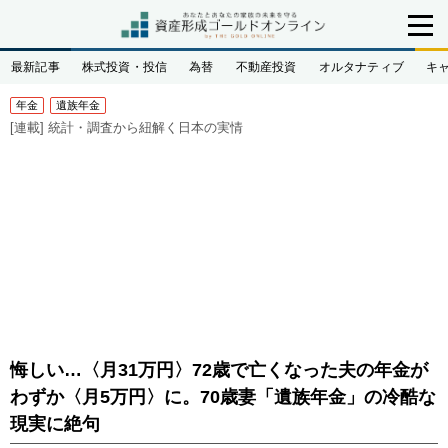
最新記事
株式投資・投信
為替
不動産投資
オルタナティブ
キ
年金
遺族年金
[連載]
統計・調査から紐解く日本の実情
悔しい…〈月31万円〉72歳で亡くなった夫の年金が
わずか〈月5万円〉に。70歳妻「遺族年金」の冷酷な
現実に絶句