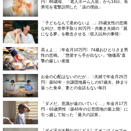
円〉86歳母、「老人ホーム入居」から14日、長
男宅を電撃訪問した「涙の理由」
「子どもなんて産めないよ…」25歳女性の悲痛
な叫び。世帯手取り30万円・共働き夫婦の「親
になる夢」を断念させる〈収入以外の事情〉
高ぇよ…〈年金月10万円〉74歳おひとりさま男
性の悲鳴。「惣菜すら手が出ない」“物価高”直
撃の厳しい老後
お金の心配はないのだが…〈夫婦で年金月25万
円〉築50年・分譲団地暮らしの67歳夫。静まり
返った食卓、妻との会話もない毎日
「ダメだ、意識が遠のいていく…」年金月17万
円・65歳男性〈築45年の公営団地の最上階〉に
引っ越して知った「最大の誤算」
「ポイ活ガチ勢なのにどうしてそこはノーマー