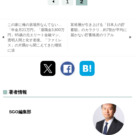
1
2
この家に俺の居場所なんてない…
富裕層が引き上げる「日本人の貯
「年金月21万円」「退職金3,800万
蓄額」のカラクリ…約7割が平均に
円」65歳の元エリート金融マン、
届かない貯蓄格差のリアル
透明人間と化す老後。「ファミレ
ス」の片隅から聞こえてきた嘲笑
に涙
著者情報
SGO編集部