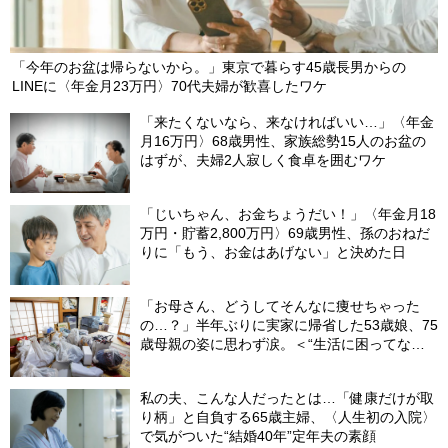
「今年のお盆は帰らないから。」東京で暮らす45歳長男からの
LINEに〈年金月23万円〉70代夫婦が歓喜したワケ
「来たくないなら、来なければいい…」〈年金
月16万円〉68歳男性、家族総勢15人のお盆の
はずが、夫婦2人寂しく食卓を囲むワケ
「じいちゃん、お金ちょうだい！」〈年金月18
万円・貯蓄2,800万円〉69歳男性、孫のおねだ
りに「もう、お金はあげない」と決めた日
「お母さん、どうしてそんなに痩せちゃった
の…？」半年ぶりに実家に帰省した53歳娘、75
歳母親の姿に思わず涙。＜“生活に困ってな
い”という油断＞
私の夫、こんな人だったとは…「健康だけが取
り柄」と自負する65歳主婦、〈人生初の入院〉
で気がついた“結婚40年”定年夫の素顔