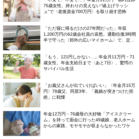
75歳女性、終わりの見えない“値上げラッシ
ュ”で〈老後資金700万円〉を取り崩す恐怖
「ただ寝に帰るだけの27年間だった」年収
1,200万円の62歳会社員の哀愁。通勤往復3時間
半で守った〈郊外の広いマイホーム〉で、定年
直前に直面したまさかの事態【FPが解説】
「もう、121円しかない…」年金月11万円・71
歳女性、年金支給日まで〈あと7日〉、驚愕の
サバイバル生活
「お義父さんが出ていけばいい」〈年金月15万
円〉78歳父、同居3年、「義娘が突きつけた拒
絶」に戦慄
年金12万円・76歳母の大好物「アイスクリー
ム」を持って面会に行った49歳娘…老人ホーム
からの家路、モヤモヤが収まらなかったワケ