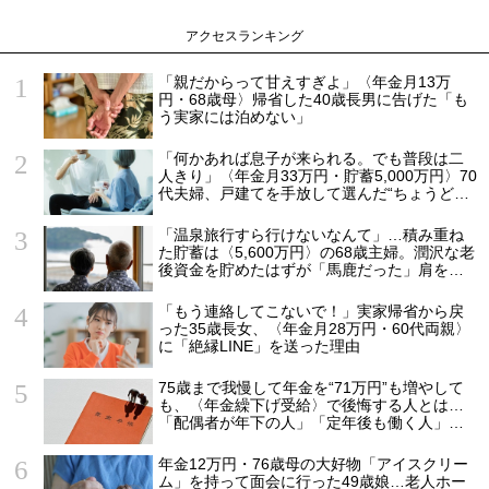
アクセスランキング
「親だからって甘えすぎよ」〈年金月13万
円・68歳母〉帰省した40歳長男に告げた「も
う実家には泊めない」
「何かあれば息子が来られる。でも普段は二
人きり」〈年金月33万円・貯蓄5,000万円〉70
代夫婦、戸建てを手放して選んだ“ちょうどい
い距離”
「温泉旅行すら行けないなんて」…積み重ね
た貯蓄は〈5,600万円〉の68歳主婦。潤沢な老
後資金を貯めたはずが「馬鹿だった」肩を落
とす理由
「もう連絡してこないで！」実家帰省から戻
った35歳長女、〈年金月28万円・60代両親〉
に「絶縁LINE」を送った理由
75歳まで我慢して年金を“71万円”も増やして
も、〈年金繰下げ受給〉で後悔する人とは…
「配偶者が年下の人」「定年後も働く人」
「特別な年金を受け取れる人」【CFPが解
説】
年金12万円・76歳母の大好物「アイスクリー
ム」を持って面会に行った49歳娘…老人ホー