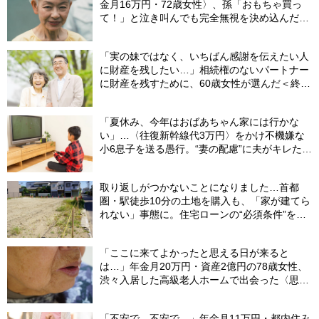
金月16万円・72歳女性〉、孫「おもちゃ買っ
て！」と泣き叫んでも完全無視を決め込んだ理
由
「実の妹ではなく、いちばん感謝を伝えたい人
に財産を残したい…」相続権のないパートナー
に財産を残すために、60歳女性が選んだ＜終活
設計＞【終活支援専門の行政書士が解説】
「夏休み、今年はおばあちゃん家には行かな
い」…〈往復新幹線代3万円〉をかけ不機嫌な
小6息子を送る愚行。“妻の配慮”に夫がキレたワ
ケ
取り返しがつかないことになりました…首都
圏・駅徒歩10分の土地を購入も、「家が建てら
れない」事態に。住宅ローンの“必須条件”を見
落とした年収650万円・39歳会社員の〈想定
外〉【CFPが警鐘】
「ここに来てよかったと思える日が来ると
は…」年金月20万円・資産2億円の78歳女性、
渋々入居した高級老人ホームで出会った〈思わ
ぬ縁〉
「不安で、不安で…」年金月11万円・都内住み