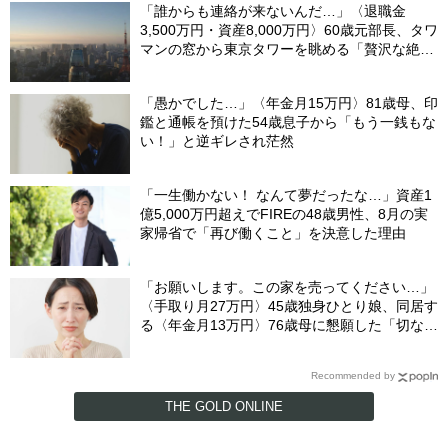
「誰からも連絡が来ないんだ…」〈退職金
3,500万円・資産8,000万円〉60歳元部長、タワ
マンの窓から東京タワーを眺める「贅沢な絶
望」
「愚かでした…」〈年金月15万円〉81歳母、印
鑑と通帳を預けた54歳息子から「もう一銭もな
い！」と逆ギレされ茫然
「一生働かない！ なんて夢だったな…」資産1
億5,000万円超えでFIREの48歳男性、8月の実
家帰省で「再び働くこと」を決意した理由
「お願いします。この家を売ってください…」
〈手取り月27万円〉45歳独身ひとり娘、同居す
る〈年金月13万円〉76歳母に懇願した「切ない
理由」
Recommended by
THE GOLD ONLINE