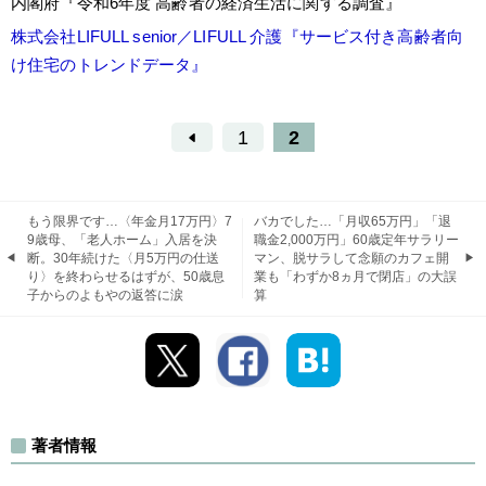
内閣府『令和6年度 高齢者の経済生活に関する調査』
株式会社LIFULL senior／LIFULL 介護『サービス付き高齢者向
け住宅のトレンドデータ』
1
2
もう限界です…〈年金月17万円〉7
バカでした…「月収65万円」「退
9歳母、「老人ホーム」入居を決
職金2,000万円」60歳定年サラリー
断。30年続けた〈月5万円の仕送
マン、脱サラして念願のカフェ開
り〉を終わらせるはずが、50歳息
業も「わずか8ヵ月で閉店」の大誤
子からのよもやの返答に涙
算
著者情報