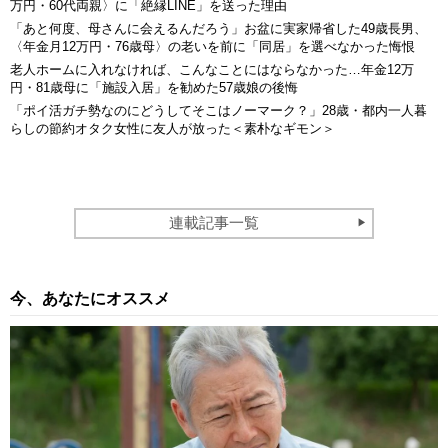
万円・60代両親〉に「絶縁LINE」を送った理由
「あと何度、母さんに会えるんだろう」お盆に実家帰省した49歳長男、
〈年金月12万円・76歳母〉の老いを前に「同居」を選べなかった悔恨
老人ホームに入れなければ、こんなことにはならなかった…年金12万
円・81歳母に「施設入居」を勧めた57歳娘の後悔
「ポイ活ガチ勢なのにどうしてそこはノーマーク？」28歳・都内一人暮
らしの節約オタク女性に友人が放った＜素朴なギモン＞
連載記事一覧
今、あなたにオススメ