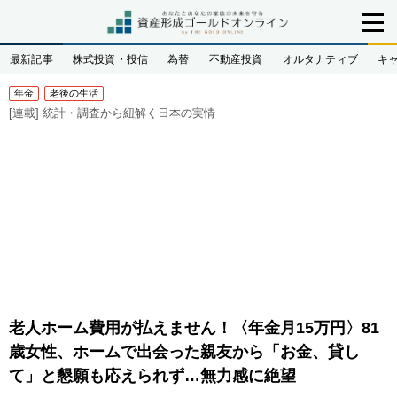
最新記事
株式投資・投信
為替
不動産投資
オルタナティブ
キ
年金
老後の生活
[連載]
統計・調査から紐解く日本の実情
老人ホーム費用が払えません！〈年金月15万円〉81
歳女性、ホームで出会った親友から「お金、貸し
て」と懇願も応えられず…無力感に絶望