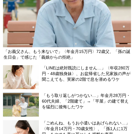
「お義父さん、もう来ないで」〈年金月15万円〉72歳父、「孫の誕
生日会」で感じた「義娘からの拒絶」
「LINEは絶対既読にしません…」〈年収280万
円・48歳独身妹〉、お盆帰省した兄家族の声が
聞こえても、実家の2階で息を潜めるワケ
「もう取り返しがつかない…」年金月28万円・
60代夫婦、「2階建て」→「平屋」の建て替え
を猛烈に後悔したワケ
「ごめんね、もうお小遣いはあげられない…」
〈年金月14万円・70歳女性〉、「孫1人に1万