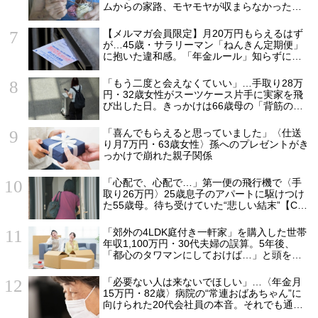
ムからの家路、モヤモヤが収まらなかったワ
ケ
【メルマガ会員限定】月20万円もらえるはず
が…45歳・サラリーマン「ねんきん定期便」
に抱いた違和感。「年金ルール」知らずにそ
のまま20年…65歳で受け取ることになる年金
額に唖然「何かの間違いでは？」
「もう二度と会えなくていい」…手取り28万
円・32歳女性がスーツケース片手に実家を飛
び出した日。きっかけは66歳母の「背筋の凍
る一言」
「喜んでもらえると思っていました」〈仕送
り月7万円・63歳女性〉孫へのプレゼントがき
っかけで崩れた親子関係
「心配で、心配で…」第一便の飛行機で〈手
取り26万円〉25歳息子のアパートに駆けつけ
た55歳母。待ち受けていた“悲しい結末”【CFP
の助言】
「郊外の4LDK庭付き一軒家」を購入した世帯
年収1,100万円・30代夫婦の誤算。5年後、
「都心のタワマンにしておけば…」と頭を抱
えたワケ
「必要ない人は来ないでほしい」…〈年金月
15万円・82歳〉病院の“常連おばあちゃん”に
向けられた20代会社員の本音。それでも通い
続ける理由