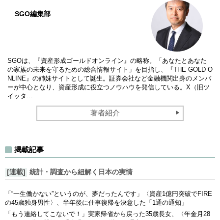
SGO編集部
SGOは、『資産形成ゴールドオンライン』の略称。「あなたとあなた
の家族の未来を守るための総合情報サイト」を目指し、『THE GOLD O
NLINE』の姉妹サイトとして誕生。証券会社など金融機関出身のメンバ
ーが中心となり、資産形成に役立つノウハウを発信している。X（旧ツ
イッタ…
著者紹介
揭載記事
[連載]
統計・調査から紐解く日本の実情
「“一生働かない”というのが、夢だったんです」〈資産1億円突破でFIRE
の45歳独身男性〉、半年後に仕事復帰を決意した「1通の通知」
「もう連絡してこないで！」実家帰省から戻った35歳長女、〈年金月28