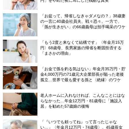
円」をやめた夜に耳にした残酷な真実
「お盆って、帰省しなきゃダメなの？」38歳妻
の一言に40歳会社員夫、戦々恐々。一方で、
「孫が生きがい」の66歳義母は拍手喝采のワケ
「もう2度と来なくて結構です」〈年金月15万
円〉68歳母、長男家族の帰省を断固拒否する
「まさかの理由」
「お金で孫を釣る気はない」年金月35万円・貯
金4,000万円の71歳元大企業部長が陥った老後
孤立…世界で最も愛する孫と〈絶縁〉のワケ
老人ホームに入れなければ、こんなことにはな
らなかった…年金12万円・81歳母に「施設入
居」を勧めた57歳娘の後悔
「『いつでも頼ってね』って言ったじゃな
い…」〈年金月12万円・74歳母〉、45歳長女