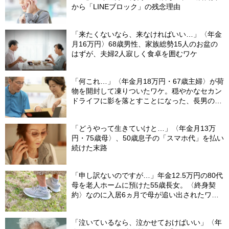
から「LINEブロック」の残念理由
「来たくないなら、来なければいい…」〈年金
月16万円〉68歳男性、家族総勢15人のお盆の
はずが、夫婦2人寂しく食卓を囲むワケ
「何これ…」〈年金月18万円・67歳主婦〉が荷
物を開封して凍りついたワケ。穏やかなセカン
ドライフに影を落とすことになった、長男の嫁
から届いた〈意味不明な郵便物〉
「どうやって生きていけと…」〈年金月13万
円・75歳母〉、50歳息子の「スマホ代」を払い
続けた末路
「申し訳ないのですが…」年金12.5万円の80代
母を老人ホームに預けた55歳長女。〈終身契
約〉なのに入居6ヵ月で母が追い出されたワ
ケ…施設職員が言いにくそうに告げたひと言
【社労士FPが解説】
「泣いているなら、泣かせておけばいい」〈年