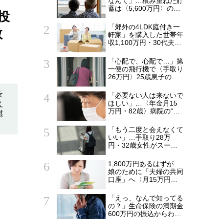
なんて」…積み重ねた貯
蓄は〈5,600万円〉の68
投
歳主婦。潤沢な老後資金
を貯めたはずが「馬鹿だ
「郊外の4LDK庭付き一
教
った」肩を落とす理由
軒家」を購入した世帯年
収1,100万円・30代夫婦
の誤算。5年後、「都心
のタワマンにしておけ
「心配で、心配で…」第
ば…」と頭を抱えたワケ
一便の飛行機で〈手取り
26万円〉25歳息子のア
パートに駆けつけた55
歳母。待ち受けてい
を
「必要ない人は来ないで
た“悲しい結末”【CFPの
え
ほしい」…〈年金月15
助言】
万円・82歳〉病院の“常
堪
連おばあちゃん”に向け
られた20代会社員の本
「もう二度と会えなくて
音。それでも通い続ける
いい」…手取り28万
理由
円・32歳女性がスーツ
ケース片手に実家を飛び
出した日。きっかけは
1,800万円あるはずが…
66歳母の「背筋の凍る
娘のために「夫婦の共同
一言」
口座」へ〈月15万円〉
貯め続けた41歳妻が
ATMで絶句。夫を問い詰
「えっ、なんで知ってる
め、判明した「消えた教
の？」生命保険の満期金
育費」の行方
600万円の振込からわず