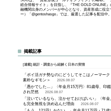
総合情報サイト」を目指し、『THE GOLD ONLI
融機関出身のメンバーが中心となり、資産形成に役立
ー）
「@gentoshasgo」
では、厳選した記事を配信中
揭載記事
[連載]
統計・調査から紐解く日本の実情
「ポイ活ガチ勢なのにどうしてそこはノーマーク
素朴なギモン＞
2026.08.07
「愚かでした…」〈年金月15万円〉81歳母、印
され茫然
2026.08.07
「泣いているなら、泣かせておけばいい」〈年金月
も完全無視を決め込んだ理由
2026.08.07
「もう、121円しかない…」年金月11万円・7