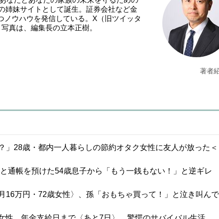
NE』の姉妹サイトとして誕生。証券会社など金
つノウハウを発信している。X（旧ツイッタ
。写真は、編集長の立本正樹。
著者
？」28歳・都内一人暮らしの節約オタク女性に友人が放った＜
鑑と通帳を預けた54歳息子から「もう一銭もない！」と逆ギレ
16万円・72歳女性〉、孫「おもちゃ買って！」と泣き叫んで
1歳女性、年金支給日まで〈あと7日〉、驚愕のサバイバル生活