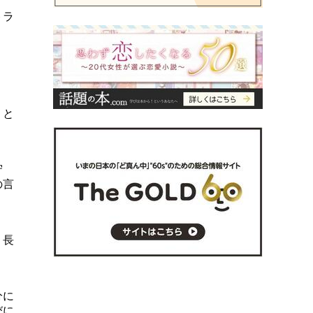
トラ
。
うと
守
の言
。長
分に
びに