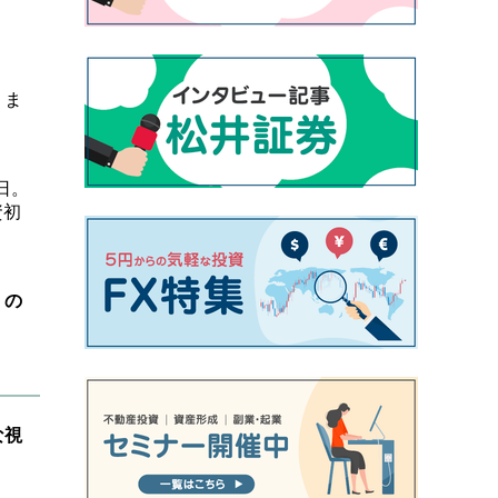
りま
日。
資初
くの
な視