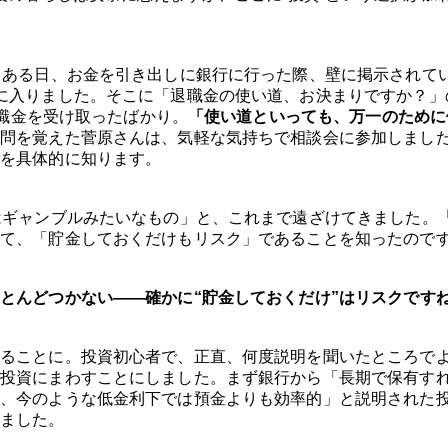
。ある日、お金を引き出しに銀行に行った際、壁に掲示されて
に入りました。そこに「退職金の使い道、お決まりですか？」
退職金を受け取ったばかり。
「使い道といっても、万一のために
問を覚えた菅原さんは、気軽な気持ちで相談会に参加しまし
を具体的に知ります。
はギャンブルみたいなもの」と、これまで遠ざけてきました。
て、「貯金しておくだけもリスク」であることを知ったので
とんどつかない――確かに“貯金しておくだけ”はリスクです
ることに。投資初心者で、正直、何度説明を聞いたところで
投資にまわすことにしました。まず銀行から「長期で保有す
、今のような低金利下では預金よりも効率的」と説明された
ました。