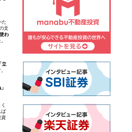
いた
の文
使わ
た。
「立
す。
ね」
よく
れば
投資