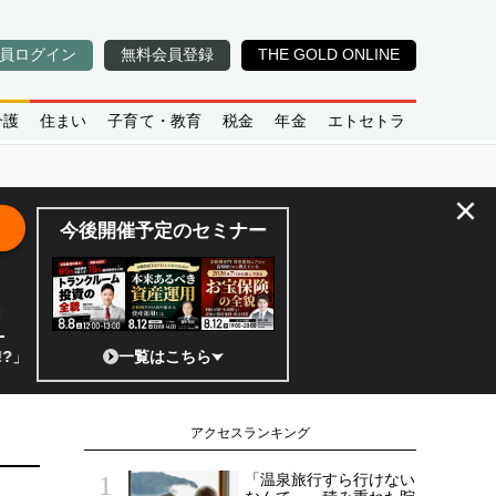
員ログイン
無料会員登録
THE GOLD ONLINE
介護
住まい
子育て・教育
税金
年金
エトセトラ
×
今後開催予定のセミナー
全貌
日本の宇宙ベンチャーのココがスゴイ！／補助金から実需へ、知られざる宇
一覧はこちら
アクセスランキング
「温泉旅行すら行けない