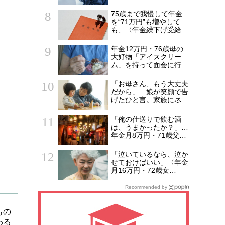
か3時間…67歳独居女性
のもとに銀行からき
75歳まで我慢して年金
た“恐ろしい電話”【FPが
を“71万円”も増やして
解説】
も、〈年金繰下げ受給〉
で後悔する人とは…「配
偶者が年下の人」「定年
年金12万円・76歳母の
後も働く人」「特別な年
大好物「アイスクリー
金を受け取れる人」
ム」を持って面会に行っ
【CFPが解説】
た49歳娘…老人ホーム
からの家路、モヤモヤが
「お母さん、もう大丈夫
収まらなかったワケ
だから」…娘が笑顔で告
げたひと言。家族に尽く
してきた73歳女性が
「孫離れ」を突き付けら
「俺の仕送りで飲む酒
れた日
は、うまかったか？」…
年金月8万円・71歳父を
支えた〈月5万円の援
助〉が途絶えた夜
「泣いているなら、泣か
せておけばいい」〈年金
月16万円・72歳女
性〉、孫「おもちゃ買っ
て！」と泣き叫んでも完
Recommended by
全無視を決め込んだ理由
もの
わる