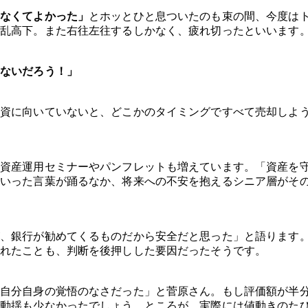
しなくてよかった」
とホッとひと息ついたのも束の間、今度は
乱高下。また右往左往するしかなく、疲れ切ったといいます
ないだろう！」
資に向いていないと、どこかのタイミングですべて売却しよ
資産運用セミナーやパンフレットも増えています。「資産を
いった言葉が踊るなか、将来への不安を抱えるシニア層がそ
、銀行が勧めてくるものだから安全だと思った」と語ります
れたことも、判断を後押しした要因だったそうです。
自分自身の覚悟のなさだった」と菅原さん。もし評価額が半
動揺も少なかったでしょう。ところが、実際には値動きのた