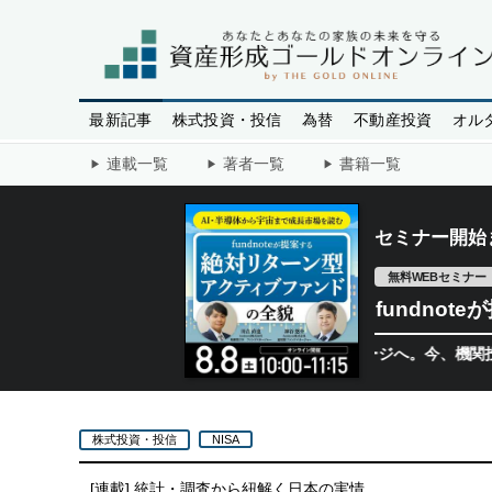
最新記事
株式投資・投信
為替
不動産投資
オル
連載一覧
著者一覧
書籍一覧
セミナー開始
無料WEBセミナー
fundno
半導体相場は次のステージへ。今、機関投資家が注
株式投資・投信
NISA
[連載]
統計・調査から紐解く日本の実情