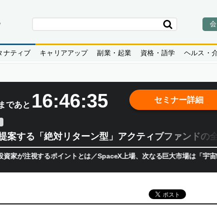
会
タナティブ
キャリアアップ
副業・起業
資格・語学
ヘルス・
16:46:34
セミナー詳細
まであと
teが提案する「絶対リターン型」アクティブファンドの
視するポイントとは／SpaceX上場、次なる巨大市場は「宇宙!?」 