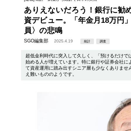
ありえないだろう！銀行に勧め
資デビュー。「年金月18万円
員〉の悲鳴
SGO編集部
2025.4.19
統計
調査
超低金利時代に突入して久しく、「預けるだけで
始める人が増えています。特に銀行や証券会社に
て資産運用に踏み出すシニア層も少なくありませ
え難いもののようです。