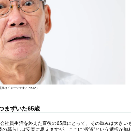
写真はイメージです／PIXTA）
つまずいた65歳
会社員生活を終えた直後の65歳にとって、その重みは大きい
老後の暮らしは安泰に思えますが、ここに“投資”という選択が加