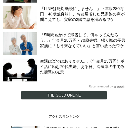
「LINEは絶対既読にしません…」〈年収280万
円・48歳独身妹〉、お盆帰省した兄家族の声が
聞こえても、実家の2階で息を潜めるワケ
「5時間もかけて帰省して、何やってんだろ
う…」年金月28万円・70歳夫婦、帰り際の長男
家族に「もう来なくていい」と言い放ったワケ
生活は楽ではありません…〈年金月23万円〉ポ
イ活に励む70代夫婦、ある日、冷凍庫の中でみ
た衝撃の光景
Recommended by
THE GOLD ONLINE
アクセスランキング