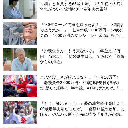
り柄」と自負する65歳主婦、〈人生初の入院〉
で気がついた“結婚40年”定年夫の素顔
「“50年ローン”で家を買ったよ！」→「82歳ま
で払う気か！」…世帯年収1,000万円・32歳次
男の〈7,000万円のマンション〉返済計画に61
歳父、呆然
「お義父さん、もう来ないで」〈年金月15万
円〉72歳父、「孫の誕生日会」で感じた「義娘
からの拒絶」
これで寂しさが紛れるなら…〈年金16万円〉
〈老後資金2,000万円〉74歳独居男性が始め
た“新たな趣味”。半年後、ATMで気づいた「異
変」
「もう、疲れました…」夢の地方移住を叶えた
60歳定年夫婦だったが、「夏祭り強制参加」に
限界。やんわり断った先に待つ「まさかの結
末」