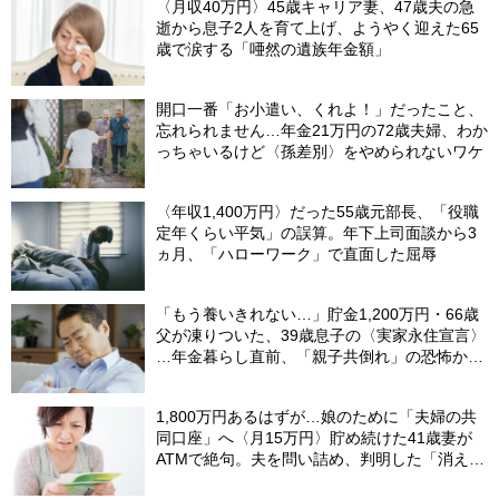
〈月収40万円〉45歳キャリア妻、47歳夫の急
逝から息子2人を育て上げ、ようやく迎えた65
歳で涙する「唖然の遺族年金額」
開口一番「お小遣い、くれよ！」だったこと、
忘れられません…年金21万円の72歳夫婦、わか
っちゃいるけど〈孫差別〉をやめられないワケ
〈年収1,400万円〉だった55歳元部長、「役職
定年くらい平気」の誤算。年下上司面談から3
ヵ月、「ハローワーク」で直面した屈辱
「もう養いきれない…」貯金1,200万円・66歳
父が凍りついた、39歳息子の〈実家永住宣言〉
…年金暮らし直前、「親子共倒れ」の恐怖から
下した決断
1,800万円あるはずが…娘のために「夫婦の共
同口座」へ〈月15万円〉貯め続けた41歳妻が
ATMで絶句。夫を問い詰め、判明した「消えた
教育費」の行方