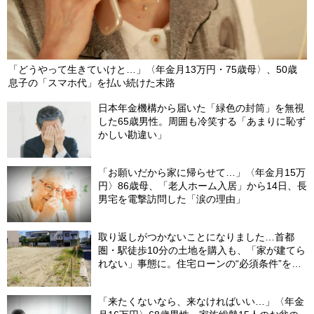
「どうやって生きていけと…」〈年金月13万円・75歳母〉、50歳
息子の「スマホ代」を払い続けた末路
日本年金機構から届いた「緑色の封筒」を無視
した65歳男性。周囲も冷笑する「あまりに恥ず
かしい勘違い」
「お願いだから家に帰らせて…」〈年金月15万
円〉86歳母、「老人ホーム入居」から14日、長
男宅を電撃訪問した「涙の理由」
取り返しがつかないことになりました…首都
圏・駅徒歩10分の土地を購入も、「家が建てら
れない」事態に。住宅ローンの“必須条件”を見
落とした年収650万円・39歳会社員の〈想定
外〉【CFPが警鐘】
「来たくないなら、来なければいい…」〈年金