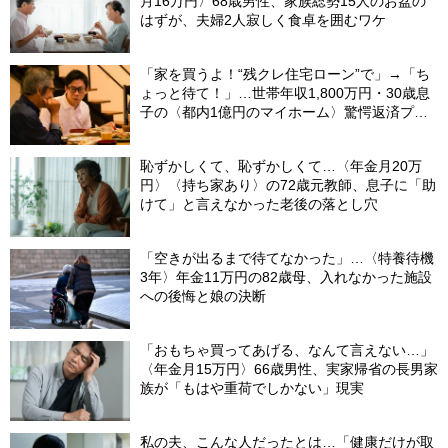
月16万円〉68歳男性、家族総勢15人のお盆の
はずが、夫婦2人寂しく食卓を囲むワケ
「家を買うよ！“残クレ住宅ローン”で」→「ち
ょっと待て！」…世帯年収1,800万円・30歳息
子の〈都内1億円のマイホーム〉驚愕返済プラ
ンを、60歳父が必死に止めたワケ
恥ずかしくて、恥ずかしくて…〈年金月20万
円〉〈持ち家あり〉の72歳元教師、息子に「助
けて」と言えなかった老後の落とし穴
「空きが出るまで待てなかった」…〈特養待機
3年〉年金11万円の82歳母、入れなかった施設
への後悔と娘の決断
「おもちゃ買ってあげる、なんて言えない…」
〈年金月15万円〉66歳男性、実家帰省の長男家
族が「もはや重荷でしかない」現実
私の夫、こんな人だったとは…「健康だけが取