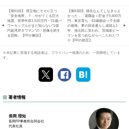
【第61回】 埋立地にそそり立つ
【第63回】 移住なんてしなきゃよ
「安全地帯」？…やがてくる巨大
かった…「退職金＋貯金で5,600万
地震。世帯年収1,520万円・31歳パ
円」東京育ち・63歳都会っ子夫婦
ワーカップルがまだ知らない“1億
の後悔。夢の田舎暮らし成就も1
円超湾岸タワマン”の「想像を絶す
年、地元民に笑われ、茨城産ピー
る恐怖」【FPが解説】
マンを見つめながらへこたれたワ
ケ【FPの助言】
※本記事に登場する相談者は、プライバシー保護のため、一部脚色していま
す。
著者情報
長岡 理知
長岡FP事務所合同会社
代表社員