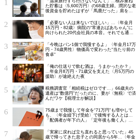
「温泉旅行すら行けないなんて」…積み重ね
た貯蓄は〈5,600万円〉の68歳主婦。潤沢な老
後資金を貯めたはずが「馬鹿だった」肩を落
とす理由
「必要ない人は来ないでほしい」…〈年金月
15万円・82歳〉病院の“常連おばあちゃん”に
向けられた20代会社員の本音。それでも通い
続ける理由
「今晩はパン1個で我慢するよ」〈年金月17万
円・74歳男性〉物価高で変わった“当たり前の
食卓”
「俺の仕送りで飲む酒は、うまかったか？」
…年金月8万円・71歳父を支えた〈月5万円の
援助〉が途絶えた夜
税務調査官「相続税はゼロです…」66歳夫の
遺産は“数億円”だったのに、妻が〈無税〉で済
んだワケ【税理士が解説】
75歳まで我慢して年金を“71万円”も増やして
も、〈年金繰下げ受給〉で後悔する人とは…
「配偶者が年下の人」「定年後も働く人」
「特別な年金を受け取れる人」【CFPが解
説】
「実家に戻れば立ち直れると思っていた」45
歳で帰ってきた息子との同居から5年…〈年金