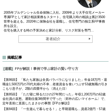
2005年プルデンシャル生命保険に入社。2009年より大手住宅メーカー
専属FPとして家計相談業務をスタート。住宅購入時の相談は累計3500
世帯を超える。2020年に保険会社を退職し、住宅専門の独立系FP事務
所を設立。
住宅を購入する時の予算決めと家計分析、リスク対策を専門…
著者紹介
揭載記事
[連載]
FPが解説！事例で学ぶ家計の賢い守り方
【第86回】 「私たち家族は全員バラバラになりました」年金18万円・退
職金1,500万円の70代夫婦の不幸…老後資金を食いつぶす53歳無職の引き
こもり息子が、2階の四畳半から〈消えた日〉
【第85回】 「ただ寝に帰るだけの27年間だった」年収1,200万円の62歳
会社員の哀愁。通勤往復3時間半で守った〈郊外の広いマイホーム〉で、
定年直前に直面したまさかの事態【FPが解説】
【第84回】 「一生遊んで暮らせる！」と早期退職も…資産2億円・57歳