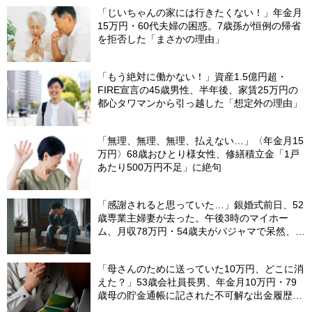
「じいちゃんの家には行きたくない！」年金月
15万円・60代夫婦の困惑。7歳孫が恒例の帰省
を拒否した「まさかの理由」
「もう絶対に働かない！」資産1.5億円超・
FIRE宣言の45歳男性、半年後、家賃25万円の
都心タワマンから引っ越した「想定外の理由」
「無理、無理、無理、払えない…」〈年金月15
万円〉68歳おひとり様女性、修繕積立金「1戸
あたり500万円不足」に絶句
「感謝されると思っていた…」銀婚式前日、52
歳専業主婦妻が去った。午後3時のマイホー
ム、月収78万円・54歳夫がパジャマで呆然、カ
ーテンは閉まったまま
「母さんのために送っていた10万円、どこに消
えた？」53歳会社員長男、年金月10万円・79
歳母の貯金通帳に記された不可解な出金履歴に
絶句