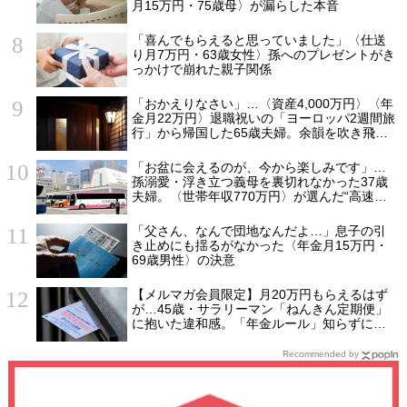
月15万円・75歳母〉が漏らした本音
「喜んでもらえると思っていました」〈仕送
り月7万円・63歳女性〉孫へのプレゼントがき
っかけで崩れた親子関係
「おかえりなさい」…〈資産4,000万円〉〈年
金月22万円〉退職祝いの「ヨーロッパ2週間旅
行」から帰国した65歳夫婦。余韻を吹き飛ば
した“破綻の影”
「お盆に会えるのが、今から楽しみです」…
孫溺愛・浮き立つ義母を裏切れなかった37歳
夫婦。〈世帯年収770万円〉が選んだ“高速バ
ス帰省”の悲惨な結末
「父さん、なんで団地なんだよ…」息子の引
き止めにも揺るがなかった〈年金月15万円・
69歳男性〉の決意
【メルマガ会員限定】月20万円もらえるはず
が…45歳・サラリーマン「ねんきん定期便」
に抱いた違和感。「年金ルール」知らずにそ
のまま20年…65歳で受け取ることになる年金
額に唖然「何かの間違いでは？」
Recommended by