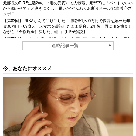
元部長のFIRE生活2年、〈妻の異変〉で大転落。元部下に「バイトでいい
から働かせて」と泣きつくも、届いた“やんわりお断りメール”に自尊心ズ
タボロ
【第83回】 NISAなんてこりごりだ…退職金1,500万円で投資を始めた年
金30万円・69歳夫、スマホを凝視したまま硬直。2年後、唇に血を滲ませ
ながら「全額現金に戻した」理由【FPが解説】
【第82回】 いまにして思えば、こんなに広い家、要らなかったな…年金
月31万円の60代夫婦が「郊外のローン完済・4LDK戸建て」から「都心の
連載記事一覧
家賃10万円・1DK賃貸マンション〉へ引っ越した理由
今、あなたにオススメ