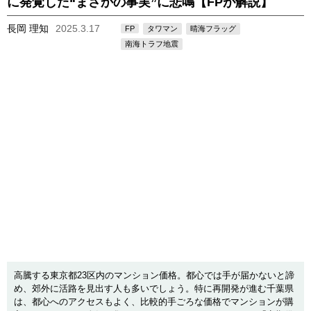
に発覚した“まさかの事実”に悲鳴【FPが解説】
長岡 理知
2025.3.17
FP
タワマン
晴海フラッグ
南海トラフ地震
高騰する東京都23区内のマンション価格。都心では手が届かないと諦
め、郊外に活路を見出す人も多いでしょう。特に再開発が進む千葉県
は、都心へのアクセスもよく、比較的手ごろな価格でマンションが購