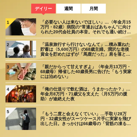
【第29回】 夏バテ防止に大根おろしが最適な理由と、大根の栄
養を最大限に活かしたおいしい食べ方のコツ・レシピ【管理栄養
デイリー
週間
月間
士監修】
2025/07/27
「必要ない人は来ないでほしい」…〈年金月15
1
万円・82歳〉病院の“常連おばあちゃん”に向け
られた20代会社員の本音。それでも通い続ける
理由
「温泉旅行すら行けないなんて」…積み重ねた
2
貯蓄は〈5,600万円〉の68歳主婦。潤沢な老後
資金を貯めたはずが「馬鹿だった」肩を落とす
理由
「親だからって甘えすぎよ」〈年金月13万円・
3
68歳母〉帰省した40歳長男に告げた「もう実家
には泊めない」
「俺の仕送りで飲む酒は、うまかったか？」…
4
年金月8万円・71歳父を支えた〈月5万円の援
助〉が途絶えた夜
5
「もう二度と会えなくていい」…手取り28万
円・32歳女性がスーツケース片手に実家を飛び
出した日。きっかけは66歳母の「背筋の凍る一
言」