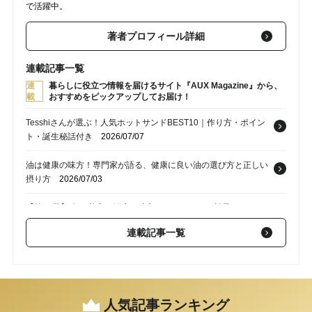
で活躍中。
著者プロフィール詳細
連載記事一覧
連
暮らしに役立つ情報を届けるサイト『AUX Magazine』から、
載
おすすめをピックアップしてお届け！
Tesshiさんが選ぶ！人気ホットサンドBEST10｜作り方・ポイン
ト・誕生秘話付き
2026/07/07
油は健康の味方！専門家が語る、健康に良い油の選び方と正しい
摂り方
2026/07/03
【第32回】 魚は美容と健康の味方！DHA・EPAの効果とおいし
く食べるコツ【管理栄養士／美容アドバイザー豊田愛魅さん監
連載記事一覧
修】
2025/09/13
【第31回】 【医師監修】長寿医学の専門家・白澤卓二医師が語
る「塩と健康」の新常識。適塩生活と“ふりすぎ”を防ぐ習慣術
2025/08/16
人気記事ランキング