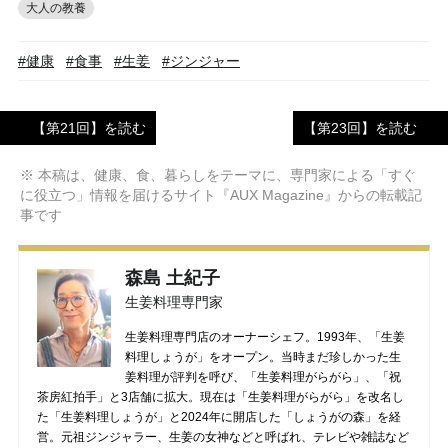
大人の教養
#健康
#食事
#生姜
#ジンジャー
【第21回】を読む
【第23回】を読む
※ 本稿は、健康、食、暮らしをテーマに、専門家による「すぐ
に役立つ」情報を届けるサイト『AUX Magazine』からの転載記
事です
森島 土紀子
生姜料理専門家
生姜料理専門店のオーナーシェフ。1993年、「生姜
料理しょうが」をオープン。当時まだ珍しかった生
姜料理が評判を呼び、「生姜料理がらがら」、「祝
茶房紅拍手」と3店舗に拡大。現在は「生姜料理がらがら」を改名し
た「生姜料理しょうが」と2024年に開店した「しょうがの森」を経
営。元祖ジンジャラー、生姜の女神などと呼ばれ、テレビや雑誌など