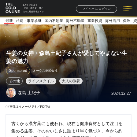
あなたの財産を
マイページ/ログイン
「守る・増やす・残す」
ための総合情報サイト
最新
相続・事業承継
国内不動産
海外不動産
事業投資
海外活用
保険
資
記事一覧
連載一覧
著者一覧
書籍一覧
セミナー情報
お知らせ
生姜の女神・森島土紀子さんが愛してやまない生
姜の魅力
Sponsored
オークス株式会社
その他
ライフスタイル
大人の教養
森島 土紀子
2024.12.27
(※画像はイメージです／PIXTA)
古くから漢方薬にも使われ、現在も健康食材として注目を
集める生姜。そのおいしさに誰より早く気づき、今から約