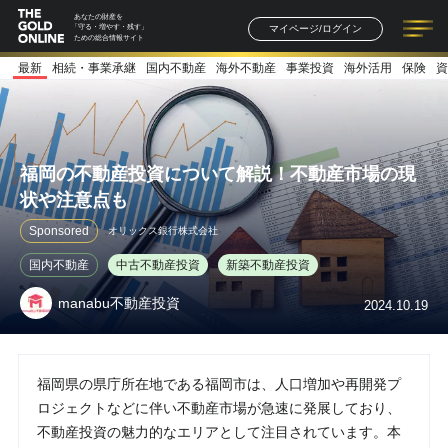
あなたの財産を
マイページ/ログイン
「守る・増やす・残す」
ための総合情報サイト
最新
相続・事業承継
国内不動産
海外不動産
事業投資
海外活用
保険
資
記事一覧
連載一覧
著者一覧
書籍一覧
セミナー情報
お知らせ
福岡の不動産投資について解説！不動産市場の現
状や注意点も
Sponsored
オリックス銀行株式会社
国内不動産
中古不動産投資
新築不動産投資
manabu不動産投資
2024.10.19
福岡県の県庁所在地である福岡市は、人口増加や再開発プ
ロジェクトなどに伴い不動産市場が急速に発展しており、
不動産投資の魅力的なエリアとして注目されています。本