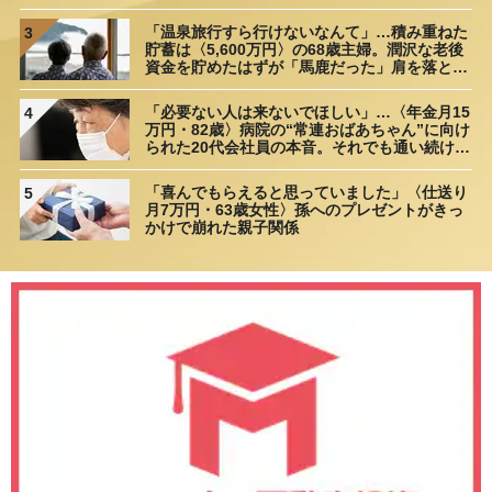
距離”
「温泉旅行すら行けないなんて」…積み重ねた
3
貯蓄は〈5,600万円〉の68歳主婦。潤沢な老後
資金を貯めたはずが「馬鹿だった」肩を落とす
理由
「必要ない人は来ないでほしい」…〈年金月15
4
万円・82歳〉病院の“常連おばあちゃん”に向け
られた20代会社員の本音。それでも通い続ける
理由
「喜んでもらえると思っていました」〈仕送り
5
月7万円・63歳女性〉孫へのプレゼントがきっ
かけで崩れた親子関係