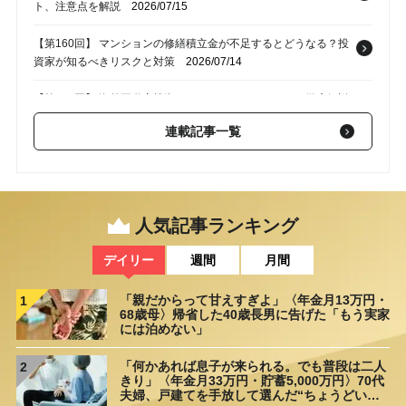
ト、注意点を解説
2026/07/15
【第160回】 マンションの修繕積立金が不足するとどうなる？投
資家が知るべきリスクと対策
2026/07/14
【第159回】 海外不動産投資のメリット・デメリットを徹底解説
｜見落としがちなリスクと税金の注意点
2026/06/17
連載記事一覧
【第158回】 超高利回り物件への不動産投資はアリなのか？リス
ク・落とし穴と判断基準
2026/06/16
【第157回】 貸別荘投資は儲かる？メリット・デメリットと失敗
人気記事ランキング
しないための注意点
2026/05/27
デイリー
週間
月間
「親だからって甘えすぎよ」〈年金月13万円・
1
68歳母〉帰省した40歳長男に告げた「もう実家
には泊めない」
「何かあれば息子が来られる。でも普段は二人
2
きり」〈年金月33万円・貯蓄5,000万円〉70代
夫婦、戸建てを手放して選んだ“ちょうどいい