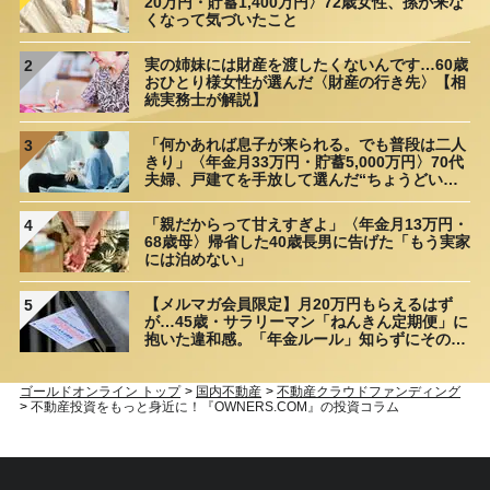
20万円・貯蓄1,400万円〉72歳女性、孫が来な
くなって気づいたこと
実の姉妹には財産を渡したくないんです…60歳
2
おひとり様女性が選んだ〈財産の行き先〉【相
続実務士が解説】
「何かあれば息子が来られる。でも普段は二人
3
きり」〈年金月33万円・貯蓄5,000万円〉70代
夫婦、戸建てを手放して選んだ“ちょうどいい
距離”
「親だからって甘えすぎよ」〈年金月13万円・
4
68歳母〉帰省した40歳長男に告げた「もう実家
には泊めない」
【メルマガ会員限定】月20万円もらえるはず
5
が…45歳・サラリーマン「ねんきん定期便」に
抱いた違和感。「年金ルール」知らずにそのま
ま20年…65歳で受け取ることになる年金額に唖
然「何かの間違いでは？」
ゴールドオンライン トップ
>
国内不動産
>
不動産クラウドファンディング
>
不動産投資をもっと身近に！『OWNERS.COM』の投資コラム