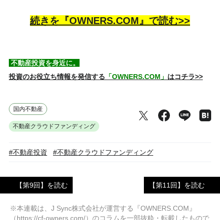
続きを『OWNERS.COM』で読む>>
不動産投資を身近に。
投資のお役立ち情報を発信する
「OWNERS.COM」
はコチラ>>
国内不動産
不動産クラウドファンディング
#不動産投資
#不動産クラウドファンディング
【第9回】を読む
【第11回】を読む
※本連載は、J Sync株式会社が運営する『OWNERS.COM』
（https://cf-owners.com/）のコラムを一部抜粋・転載したもので