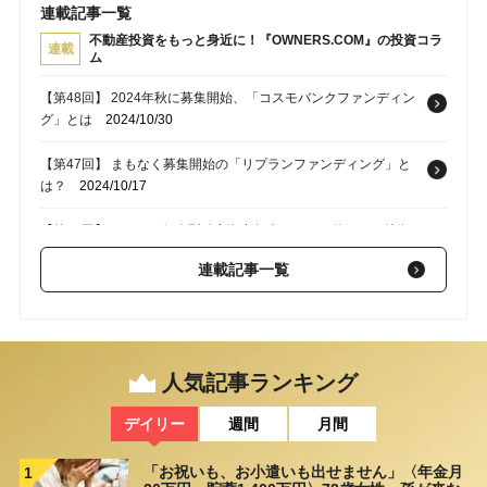
連載記事一覧
不動産投資をもっと身近に！『OWNERS.COM』の投資コラ
連載
ム
【第48回】 2024年秋に募集開始、「コスモバンクファンディン
グ」とは
2024/10/30
【第47回】 まもなく募集開始の「リプランファンディング」と
は？
2024/10/17
【第46回】 iDeCo（個人型確定拠出年金）とは？仕組みや特徴
をCFPが解説
2024/09/20
連載記事一覧
【第45回】 「不動産投資はやめておけ」と言われる6つの理由
と、リスクを抑えた「不動産クラウドファンディング」という選
択肢
2024/09/19
人気記事ランキング
【第44回】 不動産投資は「40代から」では遅すぎる？リスクを
抑えながら不動産に投資する方法も紹介
2024/09/01
デイリー
週間
月間
「お祝いも、お小遣いも出せません」〈年金月
1