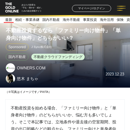
あなたの財産を
マイページ/ログイン
「守る・増やす・残す」
ための総合情報サイト
最新
相続・事業承継
国内不動産
海外不動産
事業投資
海外活用
保険
資
記事一覧
連載一覧
著者一覧
書籍一覧
セミナー情報
お知らせ
不動産投資するなら「ファミリー向け物件」「単
身向け物件」どちらがいい？
Sponsored
J Sync株式会社
国内不動産
不動産クラウドファンディング
OWNERS.COM
2023.12.23
悠木 まちゃ
（※写真はイメージです／PIXTA）
不動産投資を始める場合、「ファミリー向け物件」と「単
身者向け物件」のどちらがいいか、悩む方も多いでしょ
う。そこで本記事では、立地条件や退去後の空室期間、投
資の出口戦略などの観点から、ファミリー向けと単身者向