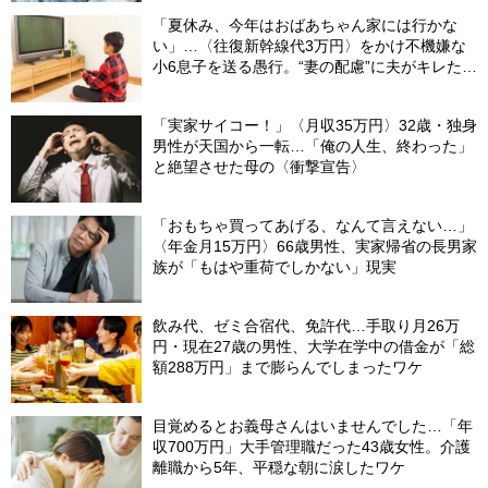
「夏休み、今年はおばあちゃん家には行かな
い」…〈往復新幹線代3万円〉をかけ不機嫌な
小6息子を送る愚行。“妻の配慮”に夫がキレたワ
ケ
「実家サイコー！」〈月収35万円〉32歳・独身
男性が天国から一転…「俺の人生、終わった」
と絶望させた母の〈衝撃宣告〉
「おもちゃ買ってあげる、なんて言えない…」
〈年金月15万円〉66歳男性、実家帰省の長男家
族が「もはや重荷でしかない」現実
飲み代、ゼミ合宿代、免許代…手取り月26万
円・現在27歳の男性、大学在学中の借金が「総
額288万円」まで膨らんでしまったワケ
目覚めるとお義母さんはいませんでした…「年
収700万円」大手管理職だった43歳女性。介護
離職から5年、平穏な朝に涙したワケ