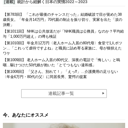
[連載]
統計から紐解く日本の実情2022～2023
【第783回】 「これが最後のチャンスだった」結婚破談で目が覚めた38
歳長女。「年金月14万円」70代親の制止を振り切り、実家を出た「涙の
決断」
【第1011回】 NHKは公共放送だが「NHK職員は公務員」なのか？平均給
与「1,000万円超え」の噂も検証
【第1010回】 年金月12万円〈老人ホーム入居の80代母〉食堂で1人ポツ
ン…「これって虐待ですよね」と職員に詰め寄る家族に、母が狼狽えた
ワケ
【第1009回】 老人ホーム入居の80代父、深夜の電話で「悔しい」と嗚
咽…駆けつけた50代娘が抱いた「とてつもない違和感」
【第1008回】 「父さん、別れて！」「えっ⁉」…介護費用の足りない
〈年金6万円・80代の父〉に同居長男、驚愕の提案
連載記事一覧
今、あなたにオススメ