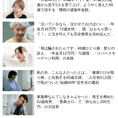
逝から息子2人を育て上げ、ようやく迎えた65
歳で涙する「唖然の遺族年金額」
「泣いているなら、泣かせておけばいい」〈年
金月16万円・72歳女性〉、孫「おもちゃ買っ
て！」と泣き叫んでも完全無視を決め込んだ理
由
「母は騙されたんです」48歳ひとり娘、怒りの
訴え。〈年金月12万円〉72歳母、〈リバースモ
ーゲージ利用〉の末路
私の夫、こんな人だったとは…「健康だけが取
り柄」と自負する65歳主婦、〈人生初の入院〉
で気がついた“結婚40年”定年夫の素顔
家族葬なんてしなきゃよかった…喪主を務めた
52歳長男、「香典ゼロ」で「持ち出し200万
円」の大誤算