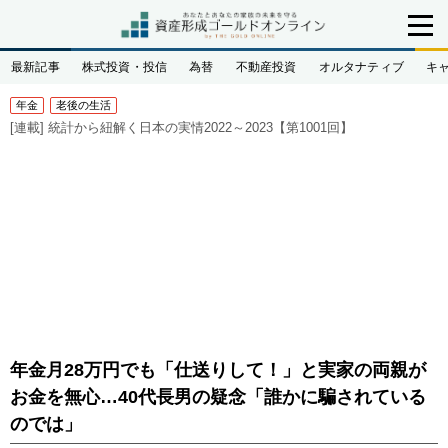
最新記事
株式投資・投信
為替
不動産投資
オルタナティブ
キ
年金
老後の生活
[連載]
統計から紐解く日本の実情2022～2023【第1001回】
年金月28万円でも「仕送りして！」と実家の両親が
お金を無心…40代長男の疑念「誰かに騙されている
のでは」