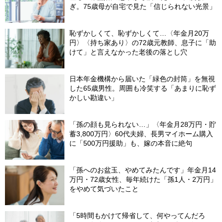
ぎ。75歳母が自宅で見た「信じられない光景」
恥ずかしくて、恥ずかしくて…〈年金月20万
円〉〈持ち家あり〉の72歳元教師、息子に「助
けて」と言えなかった老後の落とし穴
日本年金機構から届いた「緑色の封筒」を無視
した65歳男性。周囲も冷笑する「あまりに恥ず
かしい勘違い」
「孫の顔も見られない…」〈年金月28万円・貯
蓄3,800万円〉60代夫婦、長男マイホーム購入
に「500万円援助」も、嫁の本音に絶句
「孫へのお盆玉、やめてみたんです」年金月14
万円・72歳女性、毎年続けた「孫1人・2万円」
をやめて気づいたこと
「5時間もかけて帰省して、何やってんだろ