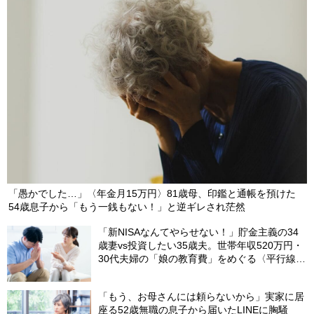
「愚かでした…」〈年金月15万円〉81歳母、印鑑と通帳を預けた
54歳息子から「もう一銭もない！」と逆ギレされ茫然
「新NISAなんてやらせない！」貯金主義の34
歳妻vs投資したい35歳夫。世帯年収520万円・
30代夫婦の「娘の教育費」をめぐる〈平行線の
議論〉
「もう、お母さんには頼らないから」実家に居
座る52歳無職の息子から届いたLINEに胸騒