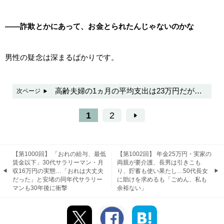
――詐欺とかにあって、お金とられたんじゃないのかな
男性の疑念は深まるばかりです。
高齢夫婦の1ヵ月の平均支出は23万円だが…
次ページ
1
2
【第1000回】 「おれの給与、最低
【第1002回】 年金25万円・実家の
賃金以下」30代サラリーマン・月
両親が要介護、長男は引きこも
収16万円の実態…「おれは大丈夫
り、貯蓄も使い果たし…50代長女
だった」と安堵の同年代サラリー
に助けを求めるも「ごめん、私も
マンも30年後に衝撃
余裕ない」