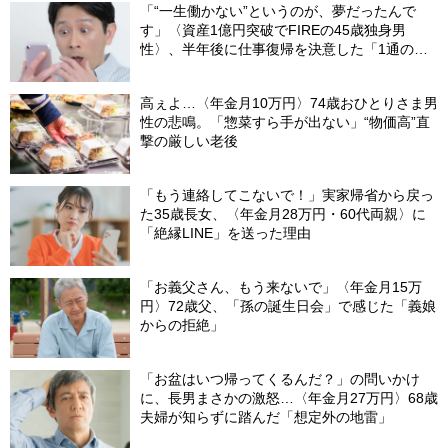
「“一生働かない”というのが、夢だったんで
す」〈資産1億円突破でFIREの45歳独身男
性〉、半年後に仕事復帰を決意した「1通の通
知」
高ぇよ…〈年金月10万円〉74歳おひとりさま男
性の悲鳴。「惣菜すら手が出ない」“物価高”直
撃の厳しい老後
「もう連絡してこないで！」実家帰省から戻っ
た35歳長女、〈年金月28万円・60代両親〉に
「絶縁LINE」を送った理由
「お義父さん、もう来ないで」〈年金月15万
円〉72歳父、「孫の誕生日会」で感じた「義娘
からの拒絶」
「お盆はいつ帰ってくるんだ？」の問いかけ
に、長男まさかの激怒…〈年金月27万円〉68歳
夫婦が知らずに踏んだ「想定外の地雷」