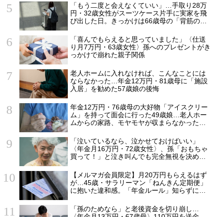
「もう二度と会えなくていい」…手取り28万
円・32歳女性がスーツケース片手に実家を飛
び出した日。きっかけは66歳母の「背筋の凍
る一言」
「喜んでもらえると思っていました」〈仕送
り月7万円・63歳女性〉孫へのプレゼントがき
っかけで崩れた親子関係
老人ホームに入れなければ、こんなことには
ならなかった…年金12万円・81歳母に「施設
入居」を勧めた57歳娘の後悔
年金12万円・76歳母の大好物「アイスクリー
ム」を持って面会に行った49歳娘…老人ホー
ムからの家路、モヤモヤが収まらなかったワ
ケ
「泣いているなら、泣かせておけばいい」
〈年金月16万円・72歳女性〉、孫「おもちゃ
買って！」と泣き叫んでも完全無視を決め込
んだ理由
【メルマガ会員限定】月20万円もらえるはず
が…45歳・サラリーマン「ねんきん定期便」
に抱いた違和感。「年金ルール」知らずにそ
のまま20年…65歳で受け取ることになる年金
額に唖然「何かの間違いでは？」
「孫のためなら」と老後資金を切り崩し…
〈年金月13万円・67歳母〉110万円を送金