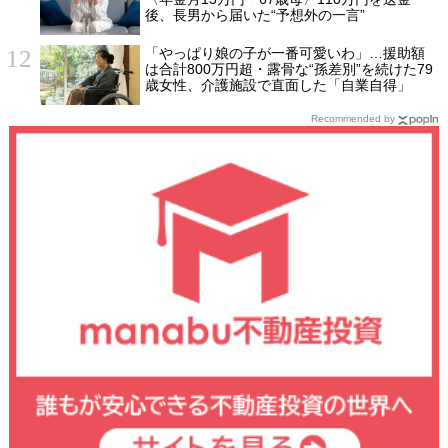
後、長男から届いた“予想外の一言”
「やっぱり娘の子が一番可愛いわ」…援助額
は合計800万円超・露骨な“孫差別”を続けた79
歳女性、介護施設で直面した「自業自得」
Recommended by