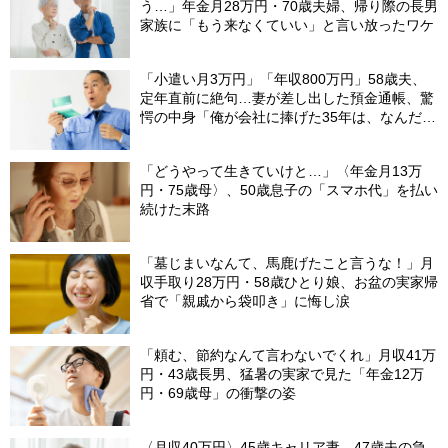
う…」年金月28万円・70歳夫婦、帰り際の長男
家族に「もう来なくていい」と言い放ったワケ
「小遣い月3万円」「年収800万円」58歳夫、
定年直前に絶句…妻が差し出した預金通帳、驚
愕の中身「俺が会社に捧げた35年は、なんだっ
たんだろう？」
「どうやって生きていけと…」〈年金月13万
円・75歳母〉、50歳息子の「スマホ代」を払い
続けた末路
「墓じまいなんて、馬鹿げたこと言うな！」月
収手取り28万円・58歳ひとり娘、お盆の実家帰
省で「親戚から袋叩き」に悔し涙
「頼む、節約なんて言わないでくれ」月収41万
円・43歳長男、猛暑の実家で見た「年金12万
円・69歳母」の衝撃の姿
〈月収40万円〉45歳キャリア妻、47歳夫の急