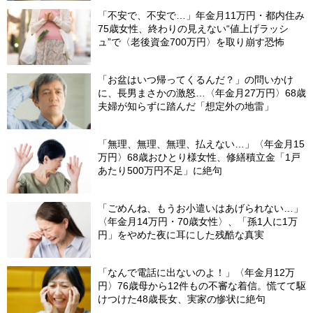
「不安で、不安で…」年金月11万円・都内住み
75歳女性、終わりの見えない“値上げラッシ
ュ”で〈老後資金700万円〉を取り崩す恐怖
「お盆はいつ帰ってくるんだ？」の問いかけ
に、長男まさかの激怒…〈年金月27万円〉68歳
夫婦が知らずに踏んだ「想定外の地雷」
「無理、無理、無理、払えない…」〈年金月15
万円〉68歳おひとり様女性、修繕積立金「1戸
あたり500万円不足」に絶句
「ごめんね、もうお小遣いはあげられない…」
〈年金月14万円・70歳女性〉、「孫1人に1万
円」をやめた夜に耳にした残酷な真実
「なんで電話に出ないのよ！」〈年金月12万
円〉76歳母から12件もの不審な着信。慌てて駆
けつけた48歳長女、実家の惨状に絶句