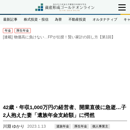
最新記事
株式投資・投信
為替
不動産投資
オルタナティブ
キ
年金
厚生年金
[連載]
物価高に負けない…FPが伝授！賢い家計の回し方【第1回】
42歳・年収1,000万円の経営者、開業直後に急逝…子
2人抱えた妻「遺族年金支給額」に愕然
川淵 ゆかり
2023.1.13
遺族年金
厚生年金
個人事業主