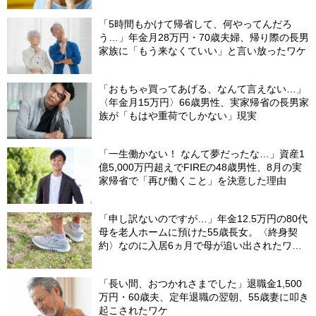
「5時間もかけて帰省して、何やってんだろ
う…」年金月28万円・70歳夫婦、帰り際の長男
家族に「もう来なくていい」と言い放ったワケ
「おもちゃ買ってあげる、なんて言えない…」
〈年金月15万円〉66歳男性、実家帰省の長男家
族が「もはや重荷でしかない」現実
「一生働かない！ なんて夢だったな…」資産1
億5,000万円超えでFIREの48歳男性、8月の実
家帰省で「再び働くこと」を決意した理由
「申し訳ないのですが…」年金12.5万円の80代
母を老人ホームに預けた55歳長女。〈終身契
約〉なのに入居6ヵ月で母が追い出されたワ
ケ…施設職員が言いにくそうに告げたひと言
【社労士FPが解説】
「長い間、おつかれさまでした」退職金1,500
万円・60歳夫、定年退職の翌朝、55歳妻に叩き
起こされたワケ