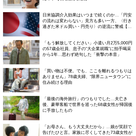
日米協調介入効果はいつまで続くのか…「円安
の流れは変わらない」見方も多い一方、〈行き
過ぎた米ドル買い・円売り〉の逆流に警戒【8
月の米ドル／円予想レンジ「150～160円」の
根拠】
「もう解放してください」小遣い月2万5,000円
の57歳会社員、息子の“大企業就職”に拍手喝采
から1年…思わず絶句した「衝撃の本音」
「買い物は不便。でも、ここを離れるつもりは
ありません」78歳夫婦、“限界ニュータウン”に
住み続ける理由
「最後の海外旅行」のつもりでした…夫亡き
後、豪華客船で世界を巡った68歳女性が帰国後
に手放したもの
「お母さん、もう大丈夫だから」…娘が笑顔で
告げたひと言。家族に尽くしてきた73歳女性が