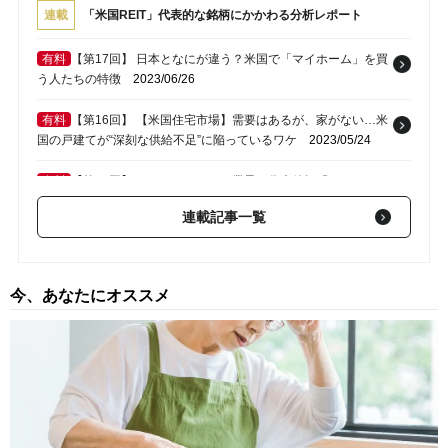
連載
「米国REIT」代表的な銘柄にかかわる分析レポート
有料
【第17回】 日本となにが違う？米国で「マイホーム」を買
う人たちの特徴
2023/06/26
有料
【第16回】 【米国住宅市場】需要はあるが、家がない…米
国の戸建てが“深刻な供給不足”に陥っているワケ
2023/05/24
有料
【第15回】 ライフサイエンス業界の代表銘柄『アレクサン
ドリア・リアル・エステート・エクイティーズ社』【米国REITを
連載記事一覧
徹底分析】
2023/03/01
有料
【第14回】 データ保管サービスを運営する『アイアン・マ
ウンテンズ社』…購入のタイミングは【米国REITを徹底分析】
今、あなたにオススメ
2022/12/21
有料
【第13回】 ホテル系銘柄の代表『ホスト・ホテルズ・アン
ド・リゾーツ社』購入のタイミングは【米国REITを徹底分析】
2022/11/16