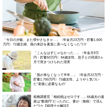
「今日の夕飯、また増やさなきゃ…」〈年金月23万円・貯蓄1,600
万円〉72歳主婦、孫の来訪を素直に喜べなくなったワケ
「こんなはずじゃなかった…」〈年金月9万
円・貯蓄50万円〉84歳女性、息子との同居3ヵ
月で突きつけられた現実
「孫が来なくなって半年…」〈年金月22万円・
貯蓄1,700万円〉73歳女性、ようやく気づい
た“老後に必要なもの”
税務調査官「相続税はゼロです…」66歳夫の遺
産は“数億円”だったのに、妻が〈無税〉で済ん
だワケ【税理士が解説】