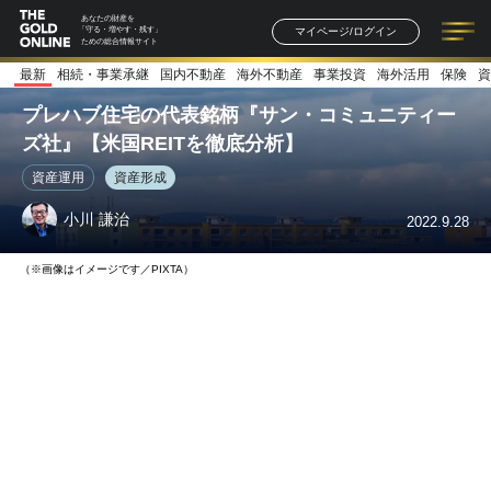
あなたの財産を
マイページ/ログイン
「守る・増やす・残す」
ための総合情報サイト
最新
相続・事業承継
国内不動産
海外不動産
事業投資
海外活用
保険
資
記事一覧
連載一覧
著者一覧
書籍一覧
セミナー情報
お知らせ
プレハブ住宅の代表銘柄『サン・コミュニティー
ズ社』【米国REITを徹底分析】
資産運用
資産形成
小川 謙治
2022.9.28
（※画像はイメージです／PIXTA）