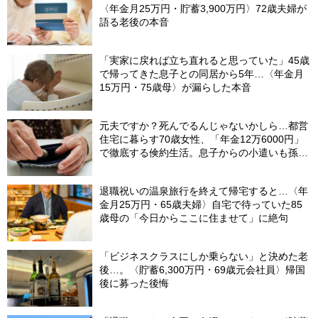
〈年金月25万円・貯蓄3,900万円〉72歳夫婦が
語る老後の本音
「実家に戻れば立ち直れると思っていた」45歳
で帰ってきた息子との同居から5年…〈年金月
15万円・75歳母〉が漏らした本音
元夫ですか？死んでるんじゃないかしら…都営
住宅に暮らす70歳女性、「年金12万6000円」
で徹底する倹約生活。息子からの小遣いも孫の
お年玉にあて、コツコツ貯めた「驚きの貯蓄
額」
退職祝いの温泉旅行を終えて帰宅すると…〈年
金月25万円・65歳夫婦〉自宅で待っていた85
歳母の「今日からここに住ませて」に絶句
「ビジネスクラスにしか乗らない」と決めた老
後…。〈貯蓄6,300万円・69歳元会社員〉帰国
後に募った後悔