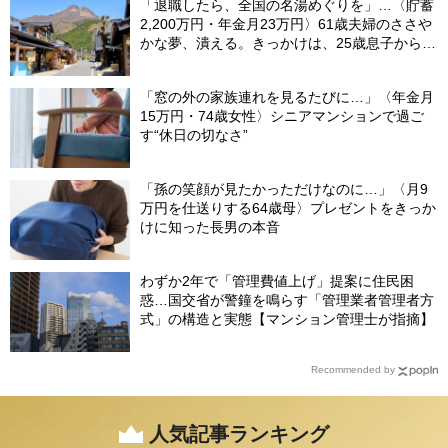
「退職したら、全国の名湯めぐりを」…〈貯蓄
2,200万円・年金月23万円〉61歳夫婦のささや
かな夢、潰える。きっかけは、25歳息子から届
いた「まさかのLINE」
「窓の外の家族連れを見るたびに…」〈年金月
15万円・74歳女性〉シニアマンションで過ご
す“休日の切なさ”
「孫の笑顔が見たかっただけなのに…」〈月9
万円を仕送りする64歳母〉プレゼントをきっか
けに知った長男の本音
わずか2年で「管理費値上げ」提案に住民困
惑…国交省が警鐘を鳴らす「管理業者管理者方
式」の構造と実態【マンション管理士が指摘】
Recommended by
人気記事ランキング