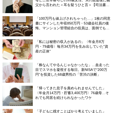
母と二世帯暮らしの55歳女性、夫の急逝後に義
父から言われた＜耳を疑うひと言＞【司法書士
が解説】
「100万円も値上げされちゃった…」1枚の同意
書にサインした年収850万円・53歳会社員の後
悔。マンション管理組合の役員は、面倒でも自
分でやらないと〈損する〉ワケ【マンション管
理コンサルタントが警鐘】
「私には秘密の収入があるの」〈年金月8万
円・79歳母〉毎月34万円を生み出していた"資
産の正体"
「株なんてやるんじゃなかったな」…血走った
目でスマホを凝視する毎日。新NISAで“200万
円”を投資した68歳男性の「苦渋の決断」
「帰ってきた息子を責められませんでした」
〈年金月14万円・貯蓄3,400万円〉76歳母…そ
れでも同居を続けられなかったワケ
「子どもに残すことばかり考えていました」