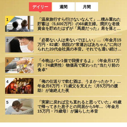
デイリー
週間
月間
「温泉旅行すら行けないなんて」…積み重ねた
1
貯蓄は〈5,600万円〉の68歳主婦。潤沢な老後
資金を貯めたはずが「馬鹿だった」肩を落とす
理由
「必要ない人は来ないでほしい」…〈年金月15
2
万円・82歳〉病院の“常連おばあちゃん”に向け
られた20代会社員の本音。それでも通い続ける
理由
「今晩はパン1個で我慢するよ」〈年金月17万
3
円・74歳男性〉物価高で変わった“当たり前の
食卓”
「俺の仕送りで飲む酒は、うまかったか？」…
4
年金月8万円・71歳父を支えた〈月5万円の援
助〉が途絶えた夜
「実家に戻れば立ち直れると思っていた」45歳
5
で帰ってきた息子との同居から5年…〈年金月
15万円・75歳母〉が漏らした本音