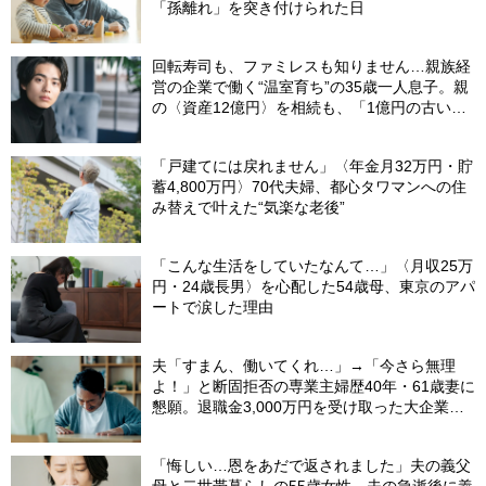
「孫離れ」を突き付けられた日
回転寿司も、ファミレスも知りません…親族経
営の企業で働く“温室育ち”の35歳一人息子。親
の〈資産12億円〉を相続も、「1億円の古いビ
ル」しか残らなかったワケ【FPが解説】
「戸建てには戻れません」〈年金月32万円・貯
蓄4,800万円〉70代夫婦、都心タワマンへの住
み替えで叶えた“気楽な老後”
「こんな生活をしていたなんて…」〈月収25万
円・24歳長男〉を心配した54歳母、東京のアパ
ートで涙した理由
夫「すまん、働いてくれ…」→「今さら無理
よ！」と断固拒否の専業主婦歴40年・61歳妻に
懇願。退職金3,000万円を受け取った大企業元
本部長の69歳夫が、妻に頭を下げた理由【FP
が解説】
「悔しい…恩をあだで返されました」夫の義父