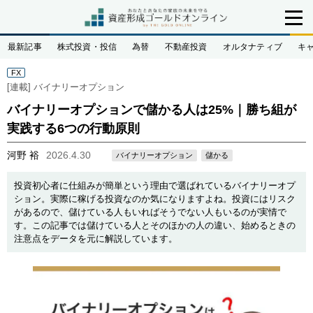
最新記事
株式投資・投信
為替
不動産投資
オルタナティブ
キ
FX
[連載]
バイナリーオプション
バイナリーオプションで儲かる人は25%｜勝ち組が
実践する6つの行動原則
河野 裕
2026.4.30
バイナリーオプション
儲かる
投資初心者に仕組みが簡単という理由で選ばれているバイナリーオプ
ション。実際に稼げる投資なのか気になりますよね。投資にはリスク
があるので、儲けている人もいればそうでない人もいるのが実情で
す。この記事では儲けている人とそのほかの人の違い、始めるときの
注意点をデータを元に解説しています。