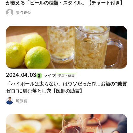
が教える「ビールの種類・スタイル」【チャート付き】
藤沼 正俊
2024.04.03
ライフ
美容・健康
「ハイボールは太らない」はウソだった!?…お酒の“糖質
ゼロ”に潜む落とし穴【医師の助言】
尾形 哲