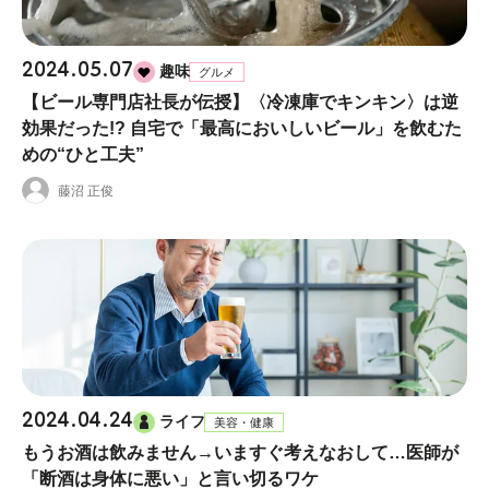
2024.05.07
趣味
グルメ
【ビール専門店社長が伝授】〈冷凍庫でキンキン〉は逆
効果だった!? 自宅で「最高においしいビール」を飲むた
めの“ひと工夫”
藤沼 正俊
2024.04.24
ライフ
美容・健康
もうお酒は飲みません→いますぐ考えなおして…医師が
「断酒は身体に悪い」と言い切るワケ