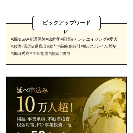
ピックアップワード
#新NISA
#介護保険
#節約術
#副業
#アンチエイジング
#愛犬
#お酒
#温泉
#退職金
#給与
#高級腕時計
#鮨
#スポーツ
#歴史
#和田秀樹
#年金制度
#相続
#贈与