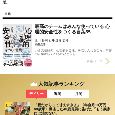
版。
書籍
最高のチームはみんな使っている 心
理的安全性をつくる言葉55
原田 将嗣 石井 遼介 監修
飛鳥新社
いま大注目の「心理的安全性」を取り入れるなら、本書
の言葉から いつものひと言を…
書籍ページ
人気記事ランキング
デイリー
週間
月間
「親だからって甘えすぎよ」〈年金月13万円・
1
68歳母〉帰省した40歳長男に告げた「もう実家
には泊めない」