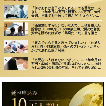
「何かあれば息子が来られる。でも普段は二人
2
きり」〈年金月33万円・貯蓄5,000万円〉70代
夫婦、戸建てを手放して選んだ“ちょうどいい
距離”
「温泉旅行すら行けないなんて」…積み重ねた
3
貯蓄は〈5,600万円〉の68歳主婦。潤沢な老後
資金を貯めたはずが「馬鹿だった」肩を落とす
理由
「喜んでもらえると思っていました」〈仕送り
4
月7万円・63歳女性〉孫へのプレゼントがきっ
かけで崩れた親子関係
「必要ない人は来ないでほしい」…〈年金月15
5
万円・82歳〉病院の“常連おばあちゃん”に向け
られた20代会社員の本音。それでも通い続ける
理由