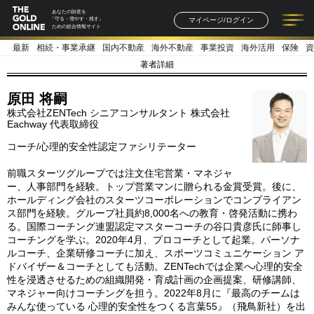
あなたの財産を
マイページ/ログイン
「守る・増やす・残す」
ための総合情報サイト
最新
相続・事業承継
国内不動産
海外不動産
事業投資
海外活用
保険
資
記事一覧
連載一覧
著者一覧
書籍一覧
セミナー情報
お知らせ
著者詳細
原田 将嗣
株式会社ZENTech シニアコンサルタント 株式会社
Eachway 代表取締役
コーチ/心理的安全性認定ファシリテーター
前職スターツグループでは注文住宅営業・マネジャ
ー、人事部門を経験。トップ営業マンに贈られる金賞受賞。後に、
ホールディング会社のスターツコーポレーションでコンプライアン
ス部門を経験。グループ社員約8,000名への教育・啓発活動に携わ
る。国際コーチング連盟認定マスターコーチの谷口貴彦氏に師事し
コーチングを学ぶ。2020年4月、プロコーチとして起業。パーソナ
ルコーチ、企業研修コーチに加え、スポーツコミュニケーション ア
ドバイザー＆コーチとしても活動。ZENTechでは企業へ心理的安全
性を浸透させるための組織開発・育成計画の企画提案、研修講師、
マネジャー向けコーチングを担う。2022年8月に『最高のチームは
みんな使っている 心理的安全性をつくる言葉55』（飛鳥新社）を出