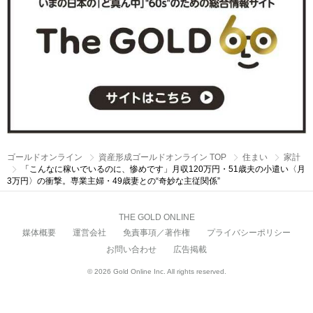
ゴールドオンライン
資産形成ゴールドオンライン TOP
住まい
家計
「こんなに稼いでいるのに、惨めです」月収120万円・51歳夫の小遣い〈月
3万円〉の衝撃。専業主婦・49歳妻との“奇妙な主従関係”
THE GOLD ONLINE
媒体概要
運営会社
免責事項／著作権
プライバシーポリシー
お問い合わせ
広告掲載
© 2026 Gold Online Inc. All rights reserved.