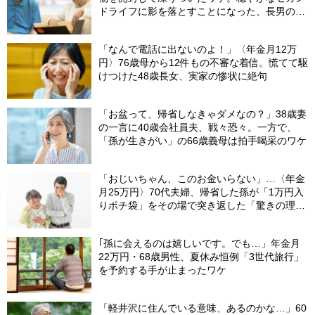
ドライフに影を落とすことになった、長男の嫁
から届いた〈意味不明な郵便物〉
「なんで電話に出ないのよ！」〈年金月12万
円〉76歳母から12件もの不審な着信。慌てて駆
けつけた48歳長女、実家の惨状に絶句
「お盆って、帰省しなきゃダメなの？」38歳妻
の一言に40歳会社員夫、戦々恐々。一方で、
「孫が生きがい」の66歳義母は拍手喝采のワケ
「おじいちゃん、このお金いらない」…〈年金
月25万円〉70代夫婦、帰省した孫が「1万円入
りポチ袋」をその場で突き返した「驚きの理
由」
｢孫に会えるのは嬉しいです。でも…」年金月
22万円・68歳男性、夏休み恒例「3世代旅行」
を予約する手が止まったワケ
「軽井沢に住んでいる意味、あるのかな…」60