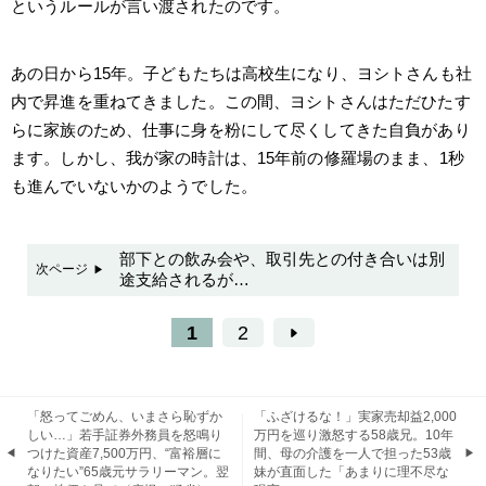
というルールが言い渡されたのです。
あの日から15年。子どもたちは高校生になり、ヨシトさんも社
内で昇進を重ねてきました。この間、ヨシトさんはただひたす
らに家族のため、仕事に身を粉にして尽くしてきた自負があり
ます。しかし、我が家の時計は、15年前の修羅場のまま、1秒
も進んでいないかのようでした。
部下との飲み会や、取引先との付き合いは別
次ページ
途支給されるが…
1
2
「怒ってごめん、いまさら恥ずか
「ふざけるな！」実家売却益2,000
しい…」若手証券外務員を怒鳴り
万円を巡り激怒する58歳兄。10年
つけた資産7,500万円、“富裕層に
間、母の介護を一人で担った53歳
なりたい”65歳元サラリーマン。翌
妹が直面した「あまりに理不尽な