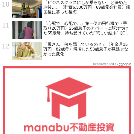
「ビジネスクラスにしか乗らない」と決めた
老後…。〈貯蓄6,300万円・69歳元会社員〉帰
国後に募った後悔
「心配で、心配で…」第一便の飛行機で〈手
取り26万円〉25歳息子のアパートに駆けつけ
た55歳母。待ち受けていた“悲しい結末”【CFP
の助言】
「母さん、何を隠しているの？」〈年金月15
万円・82歳母〉帰省した53歳息子が見逃せな
かった変化
Recommended by