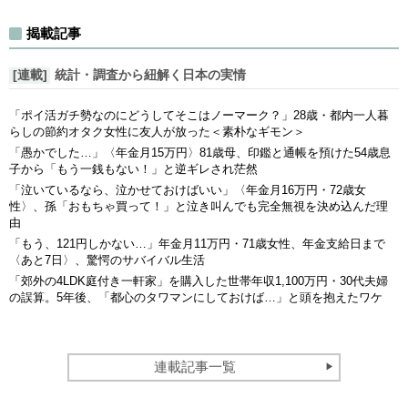
揭載記事
[連載]
統計・調査から紐解く日本の実情
「ポイ活ガチ勢なのにどうしてそこはノーマーク？」28歳・都内一人暮
らしの節約オタク女性に友人が放った＜素朴なギモン＞
「愚かでした…」〈年金月15万円〉81歳母、印鑑と通帳を預けた54歳息
子から「もう一銭もない！」と逆ギレされ茫然
「泣いているなら、泣かせておけばいい」〈年金月16万円・72歳女
性〉、孫「おもちゃ買って！」と泣き叫んでも完全無視を決め込んだ理
由
「もう、121円しかない…」年金月11万円・71歳女性、年金支給日まで
〈あと7日〉、驚愕のサバイバル生活
「郊外の4LDK庭付き一軒家」を購入した世帯年収1,100万円・30代夫婦
の誤算。5年後、「都心のタワマンにしておけば…」と頭を抱えたワケ
連載記事一覧