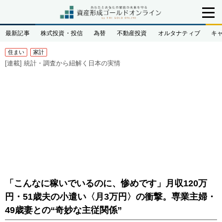
最新記事
株式投資・投信
為替
不動産投資
オルタナティブ
キ
住まい
家計
[連載]
統計・調査から紐解く日本の実情
「こんなに稼いでいるのに、惨めです」月収120万
円・51歳夫の小遣い〈月3万円〉の衝撃。専業主婦・
49歳妻との“奇妙な主従関係”