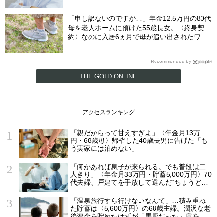
下した決断
「申し訳ないのですが…」年金12.5万円の80代
母を老人ホームに預けた55歳長女。〈終身契
約〉なのに入居6ヵ月で母が追い出されたワ
ケ…施設職員が言いにくそうに告げたひと言
【社労士FPが解説】
Recommended by
THE GOLD ONLINE
アクセスランキング
「親だからって甘えすぎよ」〈年金月13万
円・68歳母〉帰省した40歳長男に告げた「も
う実家には泊めない」
「何かあれば息子が来られる。でも普段は二
人きり」〈年金月33万円・貯蓄5,000万円〉70
代夫婦、戸建てを手放して選んだ“ちょうどい
い距離”
「温泉旅行すら行けないなんて」…積み重ね
た貯蓄は〈5,600万円〉の68歳主婦。潤沢な老
後資金を貯めたはずが「馬鹿だった」肩を落