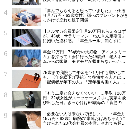
とす理由
「喜んでもらえると思っていました」〈仕送
り月7万円・63歳女性〉孫へのプレゼントがき
っかけで崩れた親子関係
【メルマガ会員限定】月20万円もらえるはず
が…45歳・サラリーマン「ねんきん定期便」
に抱いた違和感。「年金ルール」知らずにそ
のまま20年…65歳で受け取ることになる年金
額に唖然「何かの間違いでは？」
年金12万円・76歳母の大好物「アイスクリー
ム」を持って面会に行った49歳娘…老人ホー
ムからの家路、モヤモヤが収まらなかったワ
ケ
75歳まで我慢して年金を“71万円”も増やして
も、〈年金繰下げ受給〉で後悔する人とは…
「配偶者が年下の人」「定年後も働く人」
「特別な年金を受け取れる人」【CFPが解
説】
「もう二度と会えなくていい」…手取り28万
円・32歳女性がスーツケース片手に実家を飛
び出した日。きっかけは66歳母の「背筋の凍
る一言」
「必要ない人は来ないでほしい」…〈年金月
15万円・82歳〉病院の“常連おばあちゃん”に
向けられた20代会社員の本音。それでも通い
続ける理由