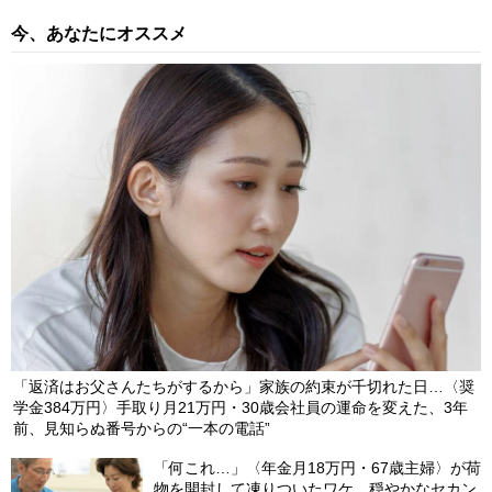
今、あなたにオススメ
「返済はお父さんたちがするから」家族の約束が千切れた日…〈奨
学金384万円〉手取り月21万円・30歳会社員の運命を変えた、3年
前、見知らぬ番号からの“一本の電話”
「何これ…」〈年金月18万円・67歳主婦〉が荷
物を開封して凍りついたワケ。穏やかなセカン