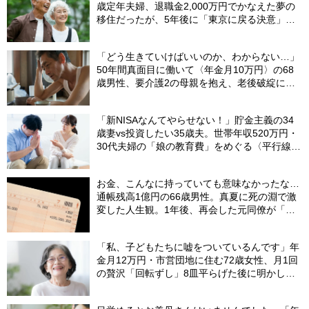
歳定年夫婦、退職金2,000万円でかなえた夢の
移住だったが、5年後に「東京に戻る決意」を
した「まさかの理由」
「どう生きていけばいいのか、わからない…」
50年間真面目に働いて〈年金月10万円〉の68
歳男性、要介護2の母親を抱え、老後破綻に怯
える日々
「新NISAなんてやらせない！」貯金主義の34
歳妻vs投資したい35歳夫。世帯年収520万円・
30代夫婦の「娘の教育費」をめぐる〈平行線の
議論〉
お金、こんなに持っていても意味なかったな…
通帳残高1億円の66歳男性。真夏に死の淵で激
変した人生観。1年後、再会した元同僚が「振
り幅」に驚愕したワケ【FPの助言】
「私、子どもたちに嘘をついているんです」年
金月12万円・市営団地に住む72歳女性、月1回
の贅沢「回転ずし」8皿平らげた後に明かした
「お金がない」と言い続ける理由