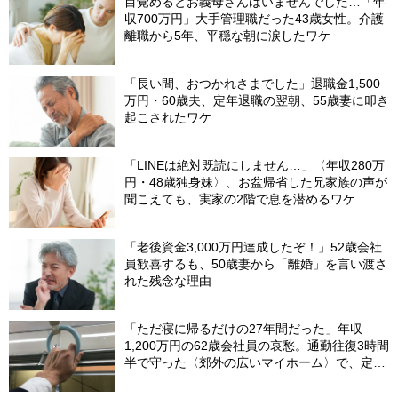
目覚めるとお義母さんはいませんでした…「年
収700万円」大手管理職だった43歳女性。介護
離職から5年、平穏な朝に涙したワケ
「長い間、おつかれさまでした」退職金1,500
万円・60歳夫、定年退職の翌朝、55歳妻に叩き
起こされたワケ
「LINEは絶対既読にしません…」〈年収280万
円・48歳独身妹〉、お盆帰省した兄家族の声が
聞こえても、実家の2階で息を潜めるワケ
「老後資金3,000万円達成したぞ！」52歳会社
員歓喜するも、50歳妻から「離婚」を言い渡さ
れた残念な理由
「ただ寝に帰るだけの27年間だった」年収
1,200万円の62歳会社員の哀愁。通勤往復3時間
半で守った〈郊外の広いマイホーム〉で、定年
直前に直面したまさかの事態【FPが解説】