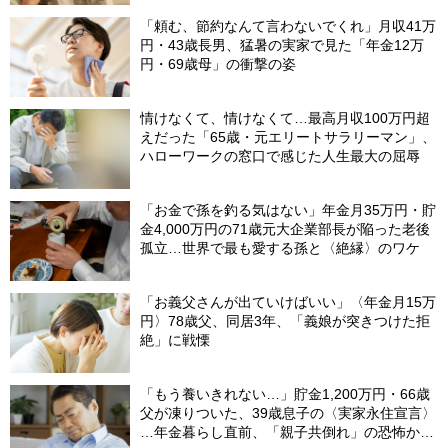
「頼む、節約なんて言わないでくれ」月収41万
円・43歳長男、猛暑の実家で見た「年金12万
円・69歳母」の衝撃の姿
情けなくて、情けなくて…最高月収100万円超
えだった「65歳・元エリートサラリーマン」、
ハローワークの窓口で感じた人生最大の屈辱
「お金で孫を釣る気はない」年金月35万円・貯
金4,000万円の71歳元大企業部長が陥った老後
孤立…世界で最も愛する孫と〈絶縁〉のワケ
「お義父さんが出ていけばいい」〈年金月15万
円〉78歳父、同居3年、「義娘が突きつけた拒
絶」に戦慄
「もう養いきれない…」貯金1,200万円・66歳
父が凍りついた、39歳息子の〈実家永住宣言〉
…年金暮らし直前、「親子共倒れ」の恐怖から