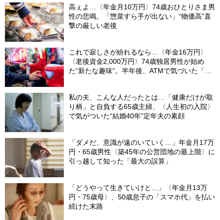
高ぇよ…〈年金月10万円〉74歳おひとりさま男
性の悲鳴。「惣菜すら手が出ない」“物価高”直
撃の厳しい老後
これで寂しさが紛れるなら…〈年金16万円〉
〈老後資金2,000万円〉74歳独居男性が始め
た“新たな趣味”。半年後、ATMで気づいた「異
変」
私の夫、こんな人だったとは…「健康だけが取
り柄」と自負する65歳主婦、〈人生初の入院〉
で気がついた“結婚40年”定年夫の素顔
「ダメだ、意識が遠のいていく…」年金月17万
円・65歳男性〈築45年の公営団地の最上階〉に
引っ越して知った「最大の誤算」
「どうやって生きていけと…」〈年金月13万
円・75歳母〉、50歳息子の「スマホ代」を払い
続けた末路