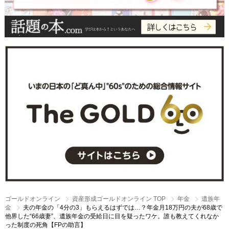
ゴールドオンライン
資産形成ゴールドオンライン TOP
年金
遺族年
金
夫の年金の「4分の3」もらえるはずでは…？年金月18万円の夫が68歳で
他界した“66歳妻”、遺族年金の受給日に目を疑ったワケ。誰も教えてくれなか
った制度の死角【FPの助言】