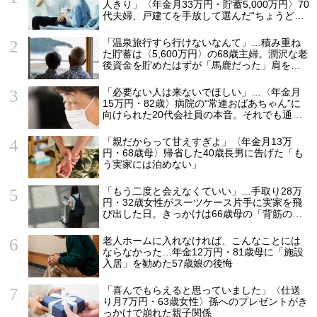
人きり」〈年金月33万円・貯蓄5,000万円〉70
代夫婦、戸建てを手放して選んだ“ちょうどい
い距離”
「温泉旅行すら行けないなんて」…積み重ね
た貯蓄は〈5,600万円〉の68歳主婦。潤沢な老
後資金を貯めたはずが「馬鹿だった」肩を落
とす理由
「必要ない人は来ないでほしい」…〈年金月
15万円・82歳〉病院の“常連おばあちゃん”に
向けられた20代会社員の本音。それでも通い
続ける理由
「親だからって甘えすぎよ」〈年金月13万
円・68歳母〉帰省した40歳長男に告げた「も
う実家には泊めない」
「もう二度と会えなくていい」…手取り28万
円・32歳女性がスーツケース片手に実家を飛
び出した日。きっかけは66歳母の「背筋の凍
る一言」
老人ホームに入れなければ、こんなことには
ならなかった…年金12万円・81歳母に「施設
入居」を勧めた57歳娘の後悔
「喜んでもらえると思っていました」〈仕送
り月7万円・63歳女性〉孫へのプレゼントがき
っかけで崩れた親子関係