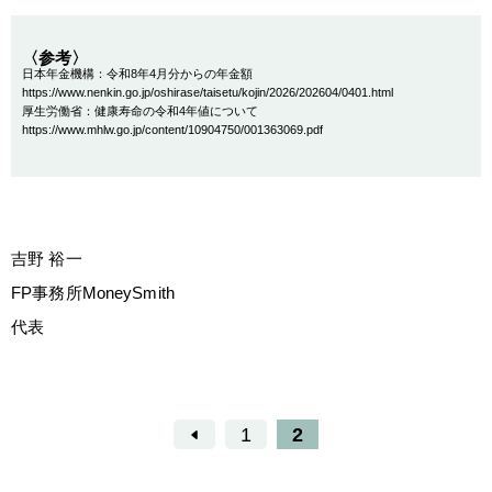
〈参考〉
日本年金機構：令和8年4月分からの年金額
https://www.nenkin.go.jp/oshirase/taisetu/kojin/2026/202604/0401.html
厚生労働省：健康寿命の令和4年値について
https://www.mhlw.go.jp/content/10904750/001363069.pdf
吉野 裕一
FP事務所MoneySmith
代表
1
2