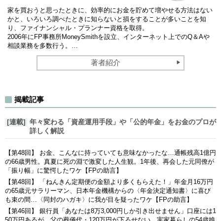
家を買おうと思ったときに、効率的にお金を貯めて増やせる方法はない
かと、いろいろ調べたときに知らないと損をすることが多いことを知
り、ファイナンシャル・プランナー資格を取得。
2006年にFP事務所MoneySmithを設立、インターネット上でのQ＆Aや
相談業務を多数行う。…
著者紹介
揭載記事
[連載]
年々変わる「資産運用手段」や「公的年金」をお金のプロが
詳しく解説
【第48回】 お金、こんなに持っていても意味なかったな…通帳残高1億円
の66歳男性。真夏に死の淵で激変した人生観。1年後、再会した元同僚が
「振り幅」に驚愕したワケ【FPの助言】
【第48回】 「ねんきん定期便の金額より多くもらえた！」年金月16万円
の65歳元サラリーマン、日本年金機構からの〈年金決定通知書〉に喜び
も束の間…〈同封のハガキ〉に我が目を疑ったワケ【FPの助言】
【第46回】 銀行員「あなたは8万3,000円しか引き出せません」口座には1
50万円あるが、父の葬儀代・120万円が下ろせない…実家暮らしの54歳娘