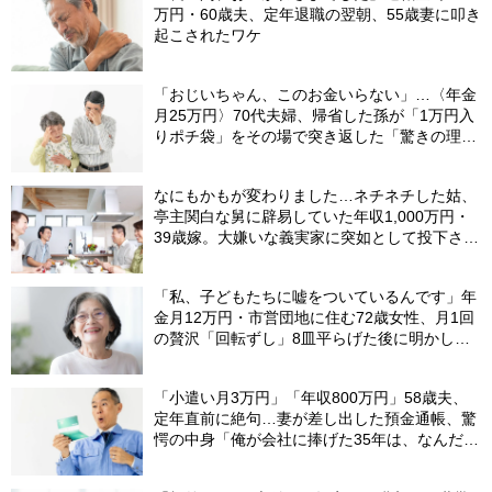
万円・60歳夫、定年退職の翌朝、55歳妻に叩き
起こされたワケ
「おじいちゃん、このお金いらない」…〈年金
月25万円〉70代夫婦、帰省した孫が「1万円入
りポチ袋」をその場で突き返した「驚きの理
由」
なにもかもが変わりました…ネチネチした姑、
亭主関白な舅に辟易していた年収1,000万円・
39歳嫁。大嫌いな義実家に突如として投下され
た「爆弾」
「私、子どもたちに嘘をついているんです」年
金月12万円・市営団地に住む72歳女性、月1回
の贅沢「回転ずし」8皿平らげた後に明かした
「お金がない」と言い続ける理由
「小遣い月3万円」「年収800万円」58歳夫、
定年直前に絶句…妻が差し出した預金通帳、驚
愕の中身「俺が会社に捧げた35年は、なんだっ
たんだろう？」