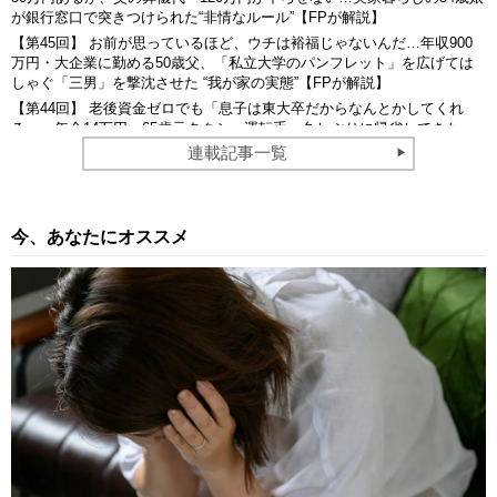
が銀行窓口で突きつけられた“非情なルール”【FPが解説】
【第45回】 お前が思っているほど、ウチは裕福じゃないんだ…年収900
万円・大企業に勤める50歳父、「私立大学のパンフレット」を広げては
しゃぐ「三男」を撃沈させた “我が家の実態”【FPが解説】
【第44回】 老後資金ゼロでも「息子は東大卒だからなんとかしてくれ
る」…年金14万円・65歳元タクシー運転手、久しぶりに帰省してきた
〈月収97万円・35歳息子〉の開口一番に凍りついたワケ【FPが解説】
連載記事一覧
今、あなたにオススメ