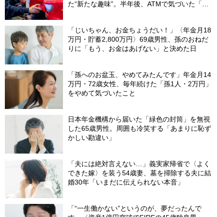
た“新たな趣味”。半年後、ATMで気づいた「異
変」
「じいちゃん、お金ちょうだい！」〈年金月18
万円・貯蓄2,800万円〉69歳男性、孫のおねだ
りに「もう、お金はあげない」と決めた日
「孫へのお盆玉、やめてみたんです」年金月14
万円・72歳女性、毎年続けた「孫1人・2万円」
をやめて気づいたこと
日本年金機構から届いた「緑色の封筒」を無視
した65歳男性。周囲も冷笑する「あまりに恥ず
かしい勘違い」
「夫には絶対言えない…」義実家帰省で〈よく
できた嫁〉を装う54歳妻、墓を掃除する夫に結
婚30年「いまだに伝えられない本音」
「“一生働かない”というのが、夢だったんで