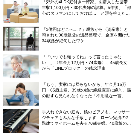
「郊外の4LDK庭付き一軒家」を購入した世帯
年収1,100万円・30代夫婦の誤算。5年後、「都
心のタワマンにしておけば…」と頭を抱えたワ
ケ
「3億円はどこへ…？」親族から〈資産家〉と
噂された90歳祖父の遺品整理で、金庫を開けた
34歳孫が絶句したワケ
「『いつでも頼ってね』って言ったじゃな
い…」〈年金月12万円・74歳母〉、45歳長女
から「LINEブロック」の残念理由
「もう、実家には帰らないから」年金月15万
円・65歳主婦、39歳の娘の絶縁宣言に絶句。孫
の顔すら見られなくなった「不用意な一言」
手入れできない庭も、娘のピアノも、マッサー
ジチェアもみんな手放します…ローン完済の2
階建てマイホームを去る70歳夫婦。40歳娘の提
案で、老後にあえて“手狭な賃貸”を選んだ理由