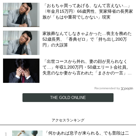
【FPが解説】
「おもちゃ買ってあげる、なんて言えない…」
〈年金月15万円〉66歳男性、実家帰省の長男家
族が「もはや重荷でしかない」現実
家族葬なんてしなきゃよかった…喪主を務めた
52歳長男、「香典ゼロ」で「持ち出し200万
円」の大誤算
「出世コースから外れ、妻の顔が見られなく
て…」年収1,200万円・50歳エリート会社員。
失意のなか妻から言われた「まさかの一言」に
涙のワケ
Recommended by
THE GOLD ONLINE
アクセスランキング
「何かあれば息子が来られる。でも普段は二