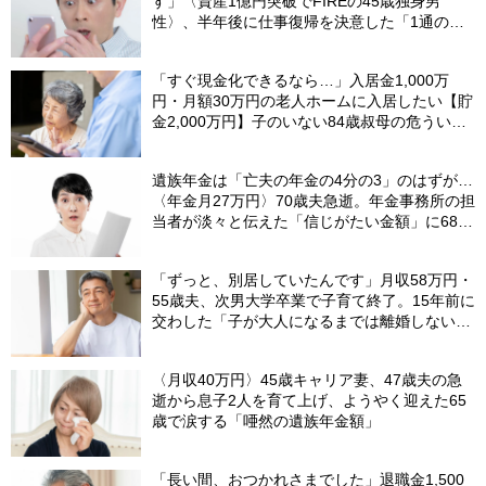
す」〈資産1億円突破でFIREの45歳独身男
性〉、半年後に仕事復帰を決意した「1通の通
知」
「すぐ現金化できるなら…」入居金1,000万
円・月額30万円の老人ホームに入居したい【貯
金2,000万円】子のいない84歳叔母の危うい決
断。55歳甥の介入で〈叔母の自宅マンション〉
が1億円で売れたワケ
遺族年金は「亡夫の年金の4分の3」のはずが…
〈年金月27万円〉70歳夫急逝。年金事務所の担
当者が淡々と伝えた「信じがたい金額」に68歳
妻、絶句
「ずっと、別居していたんです」月収58万円・
55歳夫、次男大学卒業で子育て終了。15年前に
交わした「子が大人になるまでは離婚しない」
という約束の“意外な結末”
〈月収40万円〉45歳キャリア妻、47歳夫の急
逝から息子2人を育て上げ、ようやく迎えた65
歳で涙する「唖然の遺族年金額」
「長い間、おつかれさまでした」退職金1,500