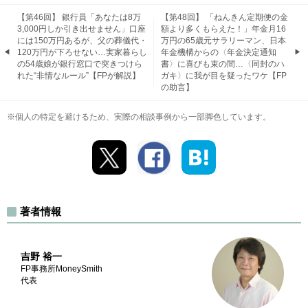
【第46回】 銀行員「あなたは8万
【第48回】 「ねんきん定期便の金
3,000円しか引き出せません」口座
額より多くもらえた！」年金月16
には150万円あるが、父の葬儀代・
万円の65歳元サラリーマン、日本
120万円が下ろせない…実家暮らし
年金機構からの〈年金決定通知
の54歳娘が銀行窓口で突きつけら
書〉に喜びも束の間…〈同封のハ
れた“非情なルール”【FPが解説】
ガキ〉に我が目を疑ったワケ【FP
の助言】
※個人の特定を避けるため、実際の相談事例から一部脚色しています。
著者情報
吉野 裕一
FP事務所MoneySmith
代表