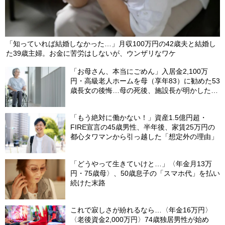
「知っていれば結婚しなかった…」月収100万円の42歳夫と結婚し
た39歳主婦。お金に苦労はしないが、ウンザリなワケ
「お母さん、本当にごめん」入居金2,100万
円・高級老人ホームを母（享年83）に勧めた53
歳長女の後悔…母の死後、施設長が明かした
〈衝撃事実〉
「もう絶対に働かない！」資産1.5億円超・
FIRE宣言の45歳男性、半年後、家賃25万円の
都心タワマンから引っ越した「想定外の理由」
「どうやって生きていけと…」〈年金月13万
円・75歳母〉、50歳息子の「スマホ代」を払い
続けた末路
これで寂しさが紛れるなら…〈年金16万円〉
〈老後資金2,000万円〉74歳独居男性が始め