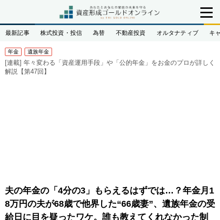
最新記事
株式投資・投信
為替
不動産投資
オルタナティブ
キ
年金
遺族年金
[連載]
年々変わる「資産運用手段」や「公的年金」をお金のプロが詳しく
解説【第47回】
夫の年金の「4分の3」もらえるはずでは…？年金月1
8万円の夫が68歳で他界した“66歳妻”、遺族年金の受
給日に目を疑ったワケ。誰も教えてくれなかった制