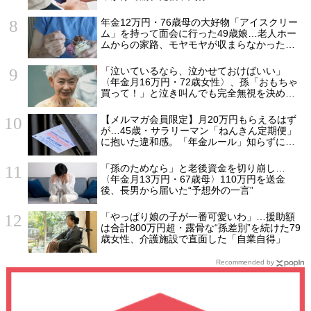
年金12万円・76歳母の大好物「アイスクリー
ム」を持って面会に行った49歳娘…老人ホー
ムからの家路、モヤモヤが収まらなかったワ
ケ
「泣いているなら、泣かせておけばいい」
〈年金月16万円・72歳女性〉、孫「おもちゃ
買って！」と泣き叫んでも完全無視を決め込
んだ理由
【メルマガ会員限定】月20万円もらえるはず
が…45歳・サラリーマン「ねんきん定期便」
に抱いた違和感。「年金ルール」知らずにそ
のまま20年…65歳で受け取ることになる年金
額に唖然「何かの間違いでは？」
「孫のためなら」と老後資金を切り崩し…
〈年金月13万円・67歳母〉110万円を送金
後、長男から届いた“予想外の一言”
「やっぱり娘の子が一番可愛いわ」…援助額
は合計800万円超・露骨な“孫差別”を続けた79
歳女性、介護施設で直面した「自業自得」
Recommended by