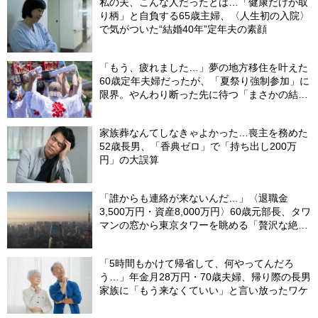
私の夫、こんな人だったとは…「健康だけが取
り柄」と自負する65歳主婦、〈人生初の入院〉
で気がついた“結婚40年”定年夫の素顔
「もう、疲れました…」夢の地方移住を叶えた
60歳定年夫婦だったが、「夏祭り強制参加」に
限界。やんわり断った先に待つ「まさかの結
末」
家族葬なんてしなきゃよかった…喪主を務めた
52歳長男、「香典ゼロ」で「持ち出し200万
円」の大誤算
「誰からも連絡が来ないんだ…」〈退職金
3,500万円・資産8,000万円〉60歳元部長、タワ
マンの窓から東京タワーを眺める「贅沢な絶
望」
「5時間もかけて帰省して、何やってんだろ
う…」年金月28万円・70歳夫婦、帰り際の長男
家族に「もう来なくていい」と言い放ったワケ