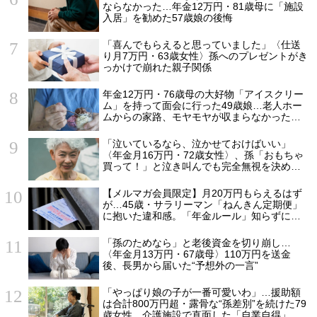
ならなかった…年金12万円・81歳母に「施設
入居」を勧めた57歳娘の後悔
「喜んでもらえると思っていました」〈仕送
り月7万円・63歳女性〉孫へのプレゼントがき
っかけで崩れた親子関係
年金12万円・76歳母の大好物「アイスクリー
ム」を持って面会に行った49歳娘…老人ホー
ムからの家路、モヤモヤが収まらなかったワ
ケ
「泣いているなら、泣かせておけばいい」
〈年金月16万円・72歳女性〉、孫「おもちゃ
買って！」と泣き叫んでも完全無視を決め込
んだ理由
【メルマガ会員限定】月20万円もらえるはず
が…45歳・サラリーマン「ねんきん定期便」
に抱いた違和感。「年金ルール」知らずにそ
のまま20年…65歳で受け取ることになる年金
額に唖然「何かの間違いでは？」
「孫のためなら」と老後資金を切り崩し…
〈年金月13万円・67歳母〉110万円を送金
後、長男から届いた“予想外の一言”
「やっぱり娘の子が一番可愛いわ」…援助額
は合計800万円超・露骨な“孫差別”を続けた79
歳女性、介護施設で直面した「自業自得」