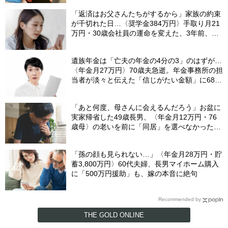
「返済はお父さんたちがするから」家族の約束
が千切れた日…〈奨学金384万円〉手取り月21
万円・30歳会社員の運命を変えた、3年前、見
知らぬ番号からの“一本の電話”
遺族年金は「亡夫の年金の4分の3」のはずが…
〈年金月27万円〉70歳夫急逝。年金事務所の担
当者が淡々と伝えた「信じがたい金額」に68歳
妻、絶句
「あと何度、母さんに会えるんだろう」お盆に
実家帰省した49歳長男、〈年金月12万円・76
歳母〉の老いを前に「同居」を選べなかった悔
恨
「孫の顔も見られない…」〈年金月28万円・貯
蓄3,800万円〉60代夫婦、長男マイホーム購入
に「500万円援助」も、嫁の本音に絶句
Recommended by
THE GOLD ONLINE