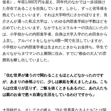
仮名）。年収1,000万円を超え、同年代のなかでは一歩頭抜け
た存在であることを自負しています。しかし、ずっと劣等感を
抱えていたといいます。それは大学時代にさかのぼります。良
介さんが通った私立大学は、いわゆる内部進学組が半数ほどを
占めていたといいます。なかでもヒエラルキーの頂点にいたの
は、小学校からの内部進学者。自身は大学入学のため田舎から
上京し、アルバイトをしながら6畳一間で生活していますが、
小学校からの内部進学者は生まれたときからお金持ち。学生で
ありながらタワマンの上層階に住み、すでに“都会の大人”の雰
囲気を醸し出していました。
「住む世界が違うので関わることもほとんどなかったのです
が、あまりの余裕ぶりに、少しは嫉妬を覚えましたよね。こち
らは仕送りが足りず、ご飯を抜くときもあるのに、あの人たち
は親のお金で悠々自適な生活をしているわけですから」
大学時代も、そしてその後も、“住む世界異なる人たち”とは関