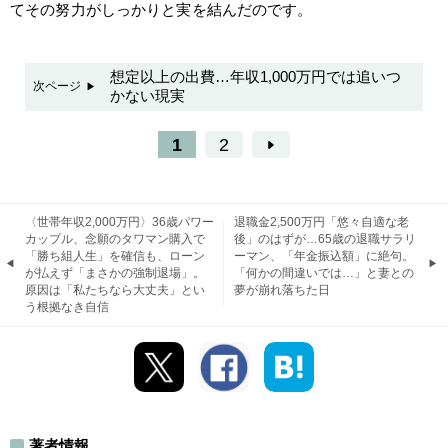
てその努力がしっかりと実を結んだのです。
想定以上の出費…年収1,000万円では追いつ
次ページ
かない現実
1
2
〈世帯年収2,000万円〉36歳パワー
退職金2,500万円「悠々自適な老
カップル、念願のタワマン購入で
後」のはずが…65歳の退職サラリ
「勝ち組人生」を確信も、ローン
ーマン、「年金振込額」に絶句。
が払えず「まさかの強制退場」。
「何かの間違いでは…」と妻との
原因は「私たちなら大丈夫」とい
夢が崩れ落ちた日
う根拠なき自信
著者情報