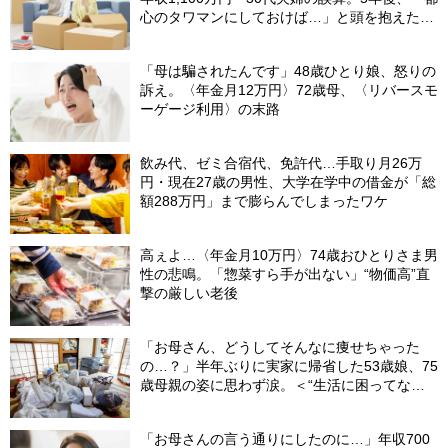
心のタワマンにしておけば…」と頭を抱えたワ
ケ
「母は騙されたんです」48歳ひとり娘、怒りの
訴え。〈年金月12万円〉72歳母、〈リバースモ
ーゲージ利用〉の末路
飲み代、ゼミ合宿代、免許代…手取り月26万
円・現在27歳の男性、大学在学中の借金が「総
額288万円」まで膨らんでしまったワケ
高ぇよ…〈年金月10万円〉74歳おひとりさま男
性の悲鳴。「惣菜すら手が出ない」“物価高”直
撃の厳しい老後
「お母さん、どうしてそんなに痩せちゃった
の…？」半年ぶりに実家に帰省した53歳娘、75
歳母親の姿に思わず涙。＜“生活に困ってな
い”という油断＞
「お母さんの言う通りにしたのに…」年収700