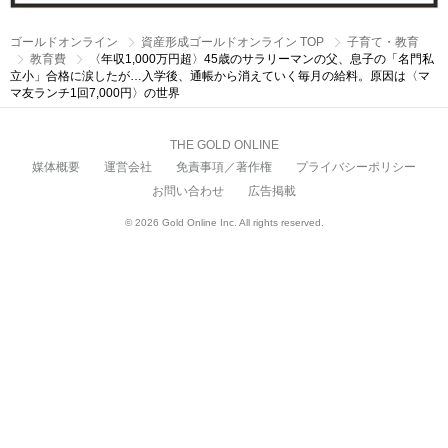
ゴールドオンライン
資産形成ゴールドオンライン TOP
子育て・教育
教育費
〈年収1,000万円超〉45歳のサラリーマンの父、息子の「名門私
立小」合格に涙したが…入学後、通帳から消えていく毎月の給料。原因は〈マ
マ友ランチ1回7,000円〉の世界
THE GOLD ONLINE
媒体概要
運営会社
免責事項／著作権
プライバシーポリシー
お問い合わせ
広告掲載
© 2026 Gold Online Inc. All rights reserved.