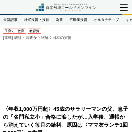
最新記事
株式投資・投信
為替
不動産投資
オルタナティブ
キ
子育て・教育
教育費
[連載]
統計・調査から紐解く日本の実情
〈年収1,000万円超〉45歳のサラリーマンの父、息子
の「名門私立小」合格に涙したが…入学後、通帳か
ら消えていく毎月の給料。原因は〈ママ友ランチ1回