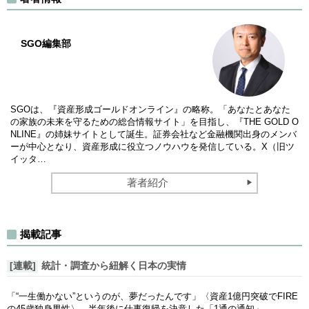
SGO編集部
SGOは、『資産形成ゴールドオンライン』の略称。「あなたとあなた
の家族の未来を守るための総合情報サイト」を目指し、『THE GOLD O
NLINE』の姉妹サイトとして誕生。証券会社など金融機関出身のメンバ
ーが中心となり、資産形成に役立つノウハウを発信している。X（旧ツ
イッタ…
著者紹介
揭載記事
[連載]
統計・調査から紐解く日本の実情
「“一生働かない”というのが、夢だったんです」〈資産1億円突破でFIRE
の45歳独身男性〉、半年後に仕事復帰を決意した「1通の通知」