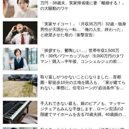
万円・38歳夫、実家帰省後に妻「離婚する！」
の大騒動のワケ
「実家サイコー！」〈月収35万円〉32歳・独身
男性が天国から一転…「俺の人生、終わった」
と絶望させた母の〈衝撃宣告〉
「挨拶すら、鬱陶しい…」世帯年収1,500万
円・30代パワーカップルが〈9,000万円のタワ
マン〉購入→半年後、コンシェルジュの前
を“顔を伏せて”通るワケ
取り返しがつかないことになりました…首都
圏・駅徒歩10分の土地を購入も、「家が建てら
れない」事態に。住宅ローンの“必須条件”を見
落とした年収650万円・39歳会社員の〈想定
外〉【CFPが警鐘】
手入れできない庭も、娘のピアノも、マッサー
ジチェアもみんな手放します…ローン完済の2
階建てマイホームを去る70歳夫婦。40歳娘の提
案で、老後にあえて“手狭な賃貸”を選んだ理由
【FPが解説】