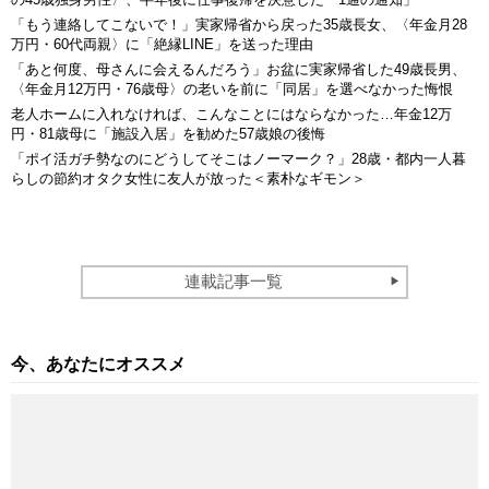
「もう連絡してこないで！」実家帰省から戻った35歳長女、〈年金月28
万円・60代両親〉に「絶縁LINE」を送った理由
「あと何度、母さんに会えるんだろう」お盆に実家帰省した49歳長男、
〈年金月12万円・76歳母〉の老いを前に「同居」を選べなかった悔恨
老人ホームに入れなければ、こんなことにはならなかった…年金12万
円・81歳母に「施設入居」を勧めた57歳娘の後悔
「ポイ活ガチ勢なのにどうしてそこはノーマーク？」28歳・都内一人暮
らしの節約オタク女性に友人が放った＜素朴なギモン＞
連載記事一覧
今、あなたにオススメ