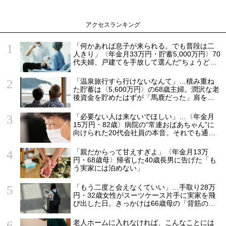
アクセスランキング
「何かあれば息子が来られる。でも普段は二
人きり」〈年金月33万円・貯蓄5,000万円〉70
代夫婦、戸建てを手放して選んだ“ちょうどい
い距離”
「温泉旅行すら行けないなんて」…積み重ね
た貯蓄は〈5,600万円〉の68歳主婦。潤沢な老
後資金を貯めたはずが「馬鹿だった」肩を落
とす理由
「必要ない人は来ないでほしい」…〈年金月
15万円・82歳〉病院の“常連おばあちゃん”に
向けられた20代会社員の本音。それでも通い
続ける理由
「親だからって甘えすぎよ」〈年金月13万
円・68歳母〉帰省した40歳長男に告げた「も
う実家には泊めない」
「もう二度と会えなくていい」…手取り28万
円・32歳女性がスーツケース片手に実家を飛
び出した日。きっかけは66歳母の「背筋の凍
る一言」
老人ホームに入れなければ、こんなことには