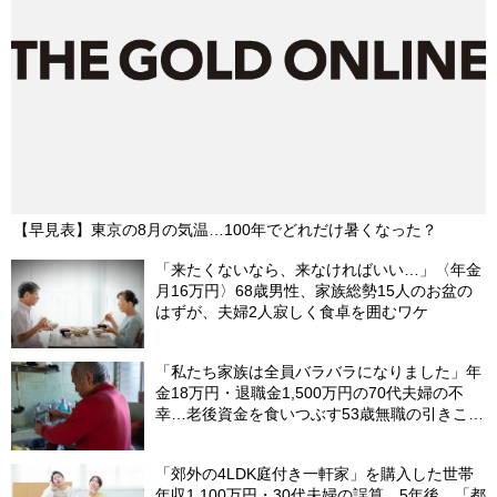
【早見表】東京の8月の気温…100年でどれだけ暑くなった？
「来たくないなら、来なければいい…」〈年金
月16万円〉68歳男性、家族総勢15人のお盆の
はずが、夫婦2人寂しく食卓を囲むワケ
「私たち家族は全員バラバラになりました」年
金18万円・退職金1,500万円の70代夫婦の不
幸…老後資金を食いつぶす53歳無職の引きこも
り息子が、2階の四畳半から〈消えた日〉
「郊外の4LDK庭付き一軒家」を購入した世帯
年収1,100万円・30代夫婦の誤算。5年後、「都