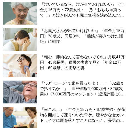
「泣いているなら、泣かせておけばいい」〈年
金月16万円・72歳女性〉、孫「おもちゃ買っ
て！」と泣き叫んでも完全無視を決め込んだ理
由
「お義父さんが出ていけばいい」〈年金月15万
円〉78歳父、同居3年、「義娘が突きつけた拒
絶」に戦慄
「頼む、節約なんて言わないでくれ」月収41万
円・43歳長男、猛暑の実家で見た「年金12万
円・69歳母」の衝撃の姿
「“50年ローン”で家を買ったよ！」→「82歳ま
で払う気か！」…世帯年収1,000万円・32歳次
男の〈7,000万円のマンション〉返済計画に61
歳父、呆然
「何これ…」〈年金月18万円・67歳主婦〉が荷
物を開封して凍りついたワケ。穏やかなセカン
ドライフに影を落とすことになった、長男の嫁
から届いた〈意味不明な郵便物〉