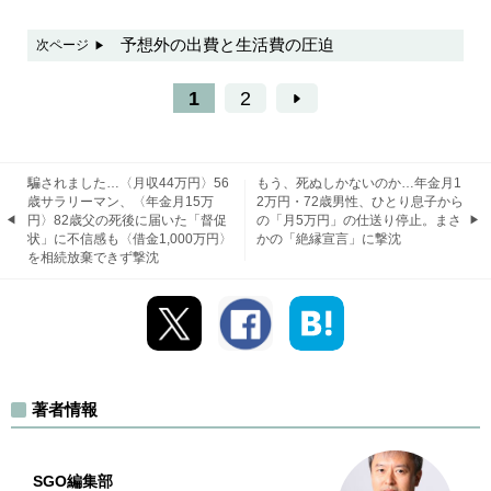
予想外の出費と生活費の圧迫
次ページ
1
2
騙されました…〈月収44万円〉56
もう、死ぬしかないのか…年金月1
歳サラリーマン、〈年金月15万
2万円・72歳男性、ひとり息子から
円〉82歳父の死後に届いた「督促
の「月5万円」の仕送り停止。まさ
状」に不信感も〈借金1,000万円〉
かの「絶縁宣言」に撃沈
を相続放棄できず撃沈
著者情報
SGO編集部