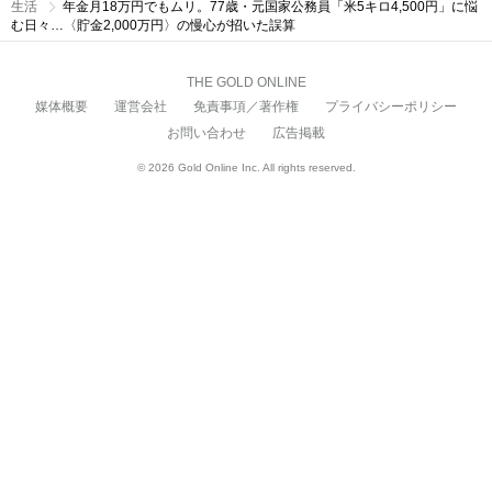
生活
年金月18万円でもムリ。77歳・元国家公務員「米5キロ4,500円」に悩
む日々…〈貯金2,000万円〉の慢心が招いた誤算
THE GOLD ONLINE
媒体概要
運営会社
免責事項／著作権
プライバシーポリシー
お問い合わせ
広告掲載
© 2026 Gold Online Inc. All rights reserved.