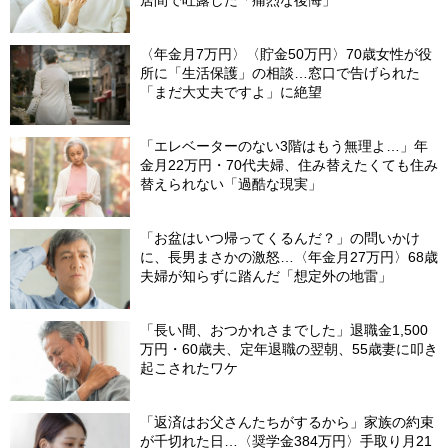
〈年金月7万円〉〈貯金50万円〉70歳女性が役
所に「生活保護」の相談…窓口で告げられた
「まだ大丈夫ですよ」に絶望
「エレベーターのない3階はもう無理よ…」年
金月22万円・70代夫婦、住み替えたくても住み
替えられない「過酷な現実」
「お盆はいつ帰ってくるんだ？」の問いかけ
に、長男まさかの激怒…〈年金月27万円〉68歳
夫婦が知らずに踏んだ「想定外の地雷」
「長い間、おつかれさまでした」退職金1,500
万円・60歳夫、定年退職の翌朝、55歳妻に叩き
起こされたワケ
「返済はお父さんたちがするから」家族の約束
が千切れた日…〈奨学金384万円〉手取り月21