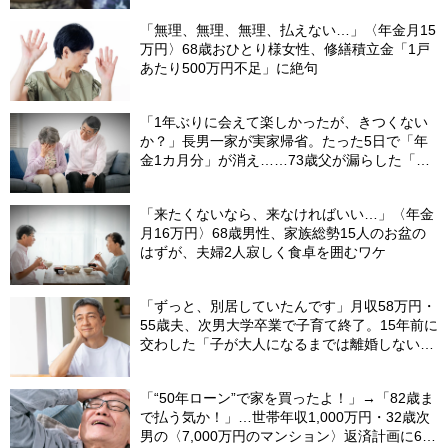
「無理、無理、無理、払えない…」〈年金月15
万円〉68歳おひとり様女性、修繕積立金「1戸
あたり500万円不足」に絶句
「1年ぶりに会えて楽しかったが、きつくない
か？」長男一家が実家帰省。たった5日で「年
金1カ月分」が消え……73歳父が漏らした「本
音」
「来たくないなら、来なければいい…」〈年金
月16万円〉68歳男性、家族総勢15人のお盆の
はずが、夫婦2人寂しく食卓を囲むワケ
「ずっと、別居していたんです」月収58万円・
55歳夫、次男大学卒業で子育て終了。15年前に
交わした「子が大人になるまでは離婚しない」
という約束の“意外な結末”
「“50年ローン”で家を買ったよ！」→「82歳ま
で払う気か！」…世帯年収1,000万円・32歳次
男の〈7,000万円のマンション〉返済計画に61