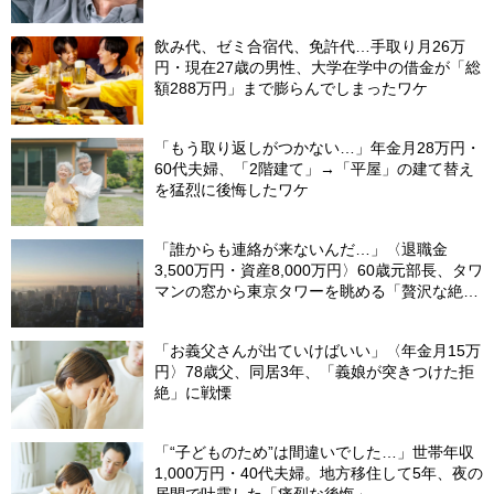
歳父、呆然
飲み代、ゼミ合宿代、免許代…手取り月26万
円・現在27歳の男性、大学在学中の借金が「総
額288万円」まで膨らんでしまったワケ
「もう取り返しがつかない…」年金月28万円・
60代夫婦、「2階建て」→「平屋」の建て替え
を猛烈に後悔したワケ
「誰からも連絡が来ないんだ…」〈退職金
3,500万円・資産8,000万円〉60歳元部長、タワ
マンの窓から東京タワーを眺める「贅沢な絶
望」
「お義父さんが出ていけばいい」〈年金月15万
円〉78歳父、同居3年、「義娘が突きつけた拒
絶」に戦慄
「“子どものため”は間違いでした…」世帯年収
1,000万円・40代夫婦。地方移住して5年、夜の
居間で吐露した「痛烈な後悔」