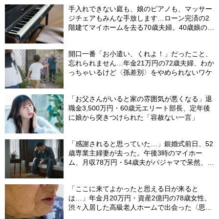
手入れできない庭も、娘のピアノも、マッサー
ジチェアもみんな手放します…ローン完済の2
階建てマイホームを去る70歳夫婦。40歳娘の提
案で、老後にあえて“手狭な賃貸”を選んだ理由
【FPが解説】
開口一番「お小遣い、くれよ！」だったこと、
忘れられません…年金21万円の72歳夫婦、わか
っちゃいるけど〈孫差別〉をやめられないワケ
「お父さんがいると家の雰囲気が悪くなる」退
職金3,500万円・60歳元エリート部長、定年後
に娘から突きつけられた「容赦ない一言」
「感謝されると思っていた…」銀婚式前日、52
歳専業主婦妻が去った。午後3時のマイホー
ム、月収78万円・54歳夫がパジャマで呆然、カ
ーテンは閉まったまま
「ここに来てよかったと思える日が来ると
は…」年金月20万円・資産2億円の78歳女性、
渋々入居した高級老人ホームで出会った〈思わ
ぬ縁〉