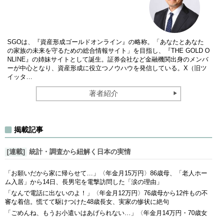
SGOは、『資産形成ゴールドオンライン』の略称。「あなたとあなた
の家族の未来を守るための総合情報サイト」を目指し、『THE GOLD O
NLINE』の姉妹サイトとして誕生。証券会社など金融機関出身のメンバ
ーが中心となり、資産形成に役立つノウハウを発信している。X（旧ツ
イッタ…
著者紹介
揭載記事
[連載]
統計・調査から紐解く日本の実情
「お願いだから家に帰らせて…」〈年金月15万円〉86歳母、「老人ホー
ム入居」から14日、長男宅を電撃訪問した「涙の理由」
「なんで電話に出ないのよ！」〈年金月12万円〉76歳母から12件もの不
審な着信。慌てて駆けつけた48歳長女、実家の惨状に絶句
「ごめんね、もうお小遣いはあげられない…」〈年金月14万円・70歳女