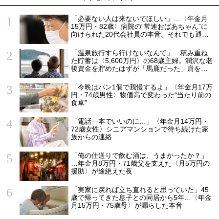
「必要ない人は来ないでほしい」…〈年金月
15万円・82歳〉病院の“常連おばあちゃん”に
向けられた20代会社員の本音。それでも通い
続ける理由
「温泉旅行すら行けないなんて」…積み重ね
た貯蓄は〈5,600万円〉の68歳主婦。潤沢な老
後資金を貯めたはずが「馬鹿だった」肩を落
とす理由
「今晩はパン1個で我慢するよ」〈年金月17万
円・74歳男性〉物価高で変わった“当たり前の
食卓”
「電話一本でいいのに…」〈年金月14万円・
72歳女性〉シニアマンションで待ち続けた家
族からの連絡
「俺の仕送りで飲む酒は、うまかったか？」
…年金月8万円・71歳父を支えた〈月5万円の
援助〉が途絶えた夜
「実家に戻れば立ち直れると思っていた」45
歳で帰ってきた息子との同居から5年…〈年金
月15万円・75歳母〉が漏らした本音