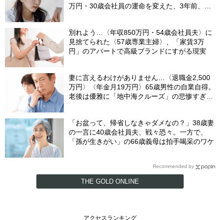
万円・30歳会社員の運命を変えた、3年前、見
知らぬ番号からの“一本の電話”
別れよう…〈年収850万円・54歳会社員夫〉に
見捨てられた〈57歳専業主婦〉、「家賃3万
円」のアパートで高級ブランドにすがる現実
妻に言えるわけがありません…〈退職金2,500
万円〉〈年金月19万円〉65歳男性の自業自得。
老後は優雅に「地中海クルーズ」の悲惨すぎる
結末
「お盆って、帰省しなきゃダメなの？」38歳妻
の一言に40歳会社員夫、戦々恐々。一方で、
「孫が生きがい」の66歳義母は拍手喝采のワケ
Recommended by
THE GOLD ONLINE
アクセスランキング