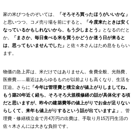
家の米びつをのぞいては、
「そろそろ買ったほうがいいかな」
と思いつつ、コメ売り場を前にすると
、「今度来たときは安く
なっているかもしれないから、もう少しまとう」
となるのだと
か。
「まさか、毎日食べる米を買うかどうか迷う日が来ると
は、思ってもいませんでした」
と佐々木さんはため息をもらい
ます。
物価の急上昇は、米だけではありません。食費全般、光熱費、
医療費……最近はあらゆるものが以前よりも高くなり、生活を
圧迫。さらに
「今年は管理費と積立金が値上がりしましてね。
もう築20年近く経ち、そろそろ大規模修繕の話が具体化する頃
だと思いますが、昨今の建築費等の値上がりでお金が足りない
らしくて、来年も値上がりするという話が出ていますよ」
。管
理費・修繕積立金で月4万円の出費は、手取り月15万円生活の
佐々木さんには大きな負担です。