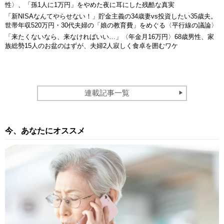
性〉、「孫1人に1万円」をやめた夜に耳にした残酷な真実
「新NISAなんてやらせない！」貯金主義の34歳妻vs投資したい35歳夫。
世帯年収520万円・30代夫婦の「娘の教育費」をめぐる〈平行線の議論〉
「来たくないなら、来なければいい…」〈年金月16万円〉68歳男性、家
族総勢15人のお盆のはずが、夫婦2人寂しく食卓を囲むワケ
連載記事一覧
今、あなたにオススメ