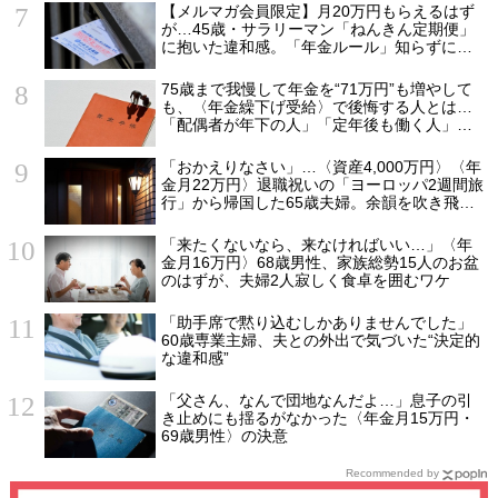
【メルマガ会員限定】月20万円もらえるはず
が…45歳・サラリーマン「ねんきん定期便」
に抱いた違和感。「年金ルール」知らずにそ
のまま20年…65歳で受け取ることになる年金
額に唖然「何かの間違いでは？」
75歳まで我慢して年金を“71万円”も増やして
も、〈年金繰下げ受給〉で後悔する人とは…
「配偶者が年下の人」「定年後も働く人」
「特別な年金を受け取れる人」【CFPが解
説】
「おかえりなさい」…〈資産4,000万円〉〈年
金月22万円〉退職祝いの「ヨーロッパ2週間旅
行」から帰国した65歳夫婦。余韻を吹き飛ば
した“破綻の影”
「来たくないなら、来なければいい…」〈年
金月16万円〉68歳男性、家族総勢15人のお盆
のはずが、夫婦2人寂しく食卓を囲むワケ
「助手席で黙り込むしかありませんでした」
60歳専業主婦、夫との外出で気づいた“決定的
な違和感”
「父さん、なんで団地なんだよ…」息子の引
き止めにも揺るがなかった〈年金月15万円・
69歳男性〉の決意
Recommended by