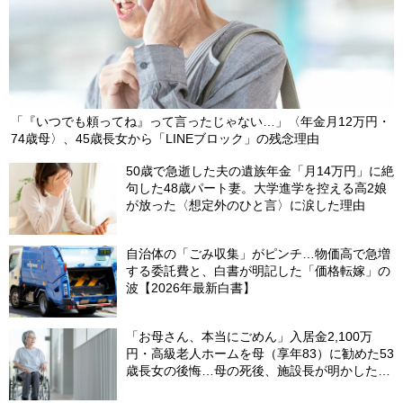
「『いつでも頼ってね』って言ったじゃない…」〈年金月12万円・
74歳母〉、45歳長女から「LINEブロック」の残念理由
50歳で急逝した夫の遺族年金「月14万円」に絶
句した48歳パート妻。大学進学を控える高2娘
が放った〈想定外のひと言〉に涙した理由
自治体の「ごみ収集」がピンチ…物価高で急増
する委託費と、白書が明記した「価格転嫁」の
波【2026年最新白書】
「お母さん、本当にごめん」入居金2,100万
円・高級老人ホームを母（享年83）に勧めた53
歳長女の後悔…母の死後、施設長が明かした
〈衝撃事実〉