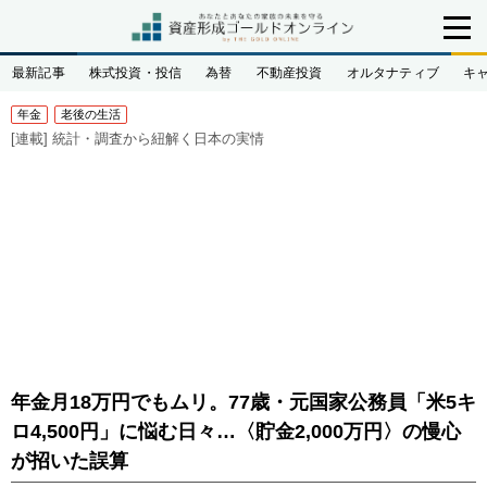
最新記事
株式投資・投信
為替
不動産投資
オルタナティブ
キ
年金
老後の生活
[連載]
統計・調査から紐解く日本の実情
年金月18万円でもムリ。77歳・元国家公務員「米5キ
ロ4,500円」に悩む日々…〈貯金2,000万円〉の慢心
が招いた誤算