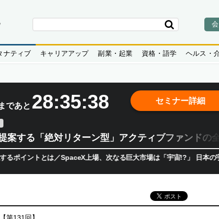
会
タナティブ
キャリアアップ
副業・起業
資格・語学
ヘルス・
28:35:37
セミナー詳細
まであと
teが提案する「絶対リターン型」アクティブファンドの
トとは／SpaceX上場、次なる巨大市場は「宇宙!?」 日本の宇宙
【第131回】