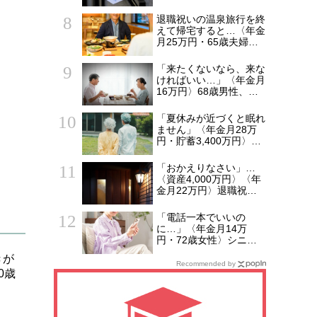
ン「ねんきん定期便」に
抱いた違和感。「年金ル
退職祝いの温泉旅行を終
ール」知らずにそのまま
えて帰宅すると…〈年金
20年…65歳で受け取る
月25万円・65歳夫婦〉
ことになる年金額に唖然
自宅で待っていた85歳
「何かの間違いでは？」
母の「今日からここに住
「来たくないなら、来な
ませて」に絶句
ければいい…」〈年金月
16万円〉68歳男性、家
族総勢15人のお盆のは
ずが、夫婦2人寂しく食
「夏休みが近づくと眠れ
卓を囲むワケ
ません」〈年金月28万
円・貯蓄3,400万円〉60
代夫婦、“孫連れで2週間
滞在”する長男一家に怯
「おかえりなさい」…
えるワケ
〈資産4,000万円〉〈年
金月22万円〉退職祝い
の「ヨーロッパ2週間旅
行」から帰国した65歳
「電話一本でいいの
夫婦。余韻を吹き飛ばし
に…」〈年金月14万
た“破綻の影”
円・72歳女性〉シニア
マンションで待ち続けた
きが
家族からの連絡
Recommended by
0歳