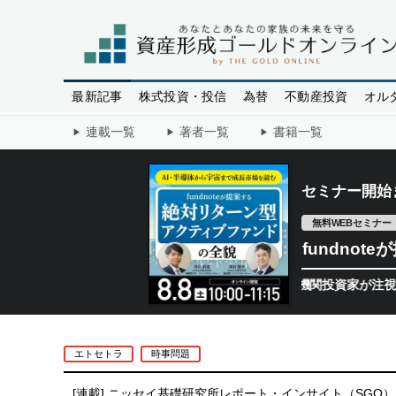
最新記事
株式投資・投信
為替
不動産投資
オル
連載一覧
著者一覧
書籍一覧
セミナー開始
無料WEBセミナー
fundno
半導体相場は次のステージへ。今、機関投資家が注視するポイン
エトセトラ
時事問題
[連載]
ニッセイ基礎研究所レポート・インサイト（SGO）