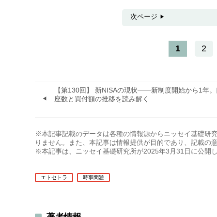
次ページ
1
2
【第130回】 新NISAの現状――新制度開始から1年。
座数と買付額の推移を読み解く
※本記事記載のデータは各種の情報源からニッセイ基礎研
りません。また、本記事は情報提供が目的であり、記載の
※本記事は、ニッセイ基礎研究所が2025年3月31日に公
エトセトラ
時事問題
著者情報