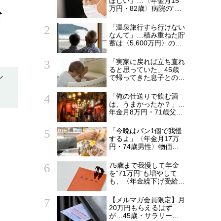
ほしい」…〈年金月15
万円・82歳〉病院の“常
省
連おばあちゃん”に向け
られた20代会社員の本
「温泉旅行すら行けない
音。それでも通い続ける
なんて」…積み重ねた貯
理由
蓄は〈5,600万円〉の68
歳主婦。潤沢な老後資金
を貯めたはずが「馬鹿だ
「実家に戻れば立ち直れ
った」肩を落とす理由
ると思っていた」45歳
シ
で帰ってきた息子との同
居から5年…〈年金月15
万円・75歳母〉が漏ら
「俺の仕送りで飲む酒
した本音
は、うまかったか？」…
年金月8万円・71歳父を
支えた〈月5万円の援
助〉が途絶えた夜
「今晩はパン1個で我慢
するよ」〈年金月17万
円・74歳男性〉物価高
で変わった“当たり前の
食卓”
75歳まで我慢して年金
を“71万円”も増やして
も、〈年金繰下げ受給〉
で後悔する人とは…「配
偶者が年下の人」「定年
【メルマガ会員限定】月
後も働く人」「特別な年
20万円もらえるはず
金を受け取れる人」
が…45歳・サラリーマ
【CFPが解説】