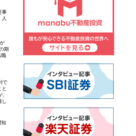
従事
く人
が
の期
転職
別で
こと
が、
難し
門知