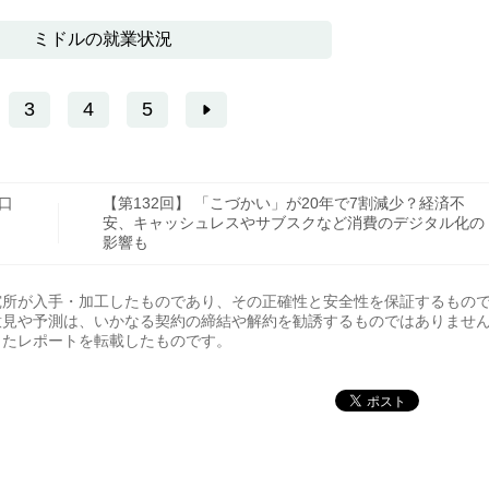
ミドルの就業状況
3
4
5
口
【第132回】 「こづかい」が20年で7割減少？経済不
安、キャッシュレスやサブスクなど消費のデジタル化の
影響も
究所が入手・加工したものであり、その正確性と安全性を保証するもの
意見や予測は、いかなる契約の締結や解約を勧誘するものではありませ
開したレポートを転載したものです。