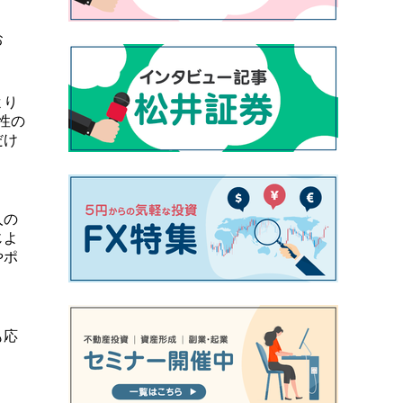
お
より
性の
だけ
人の
じよ
やポ
も応