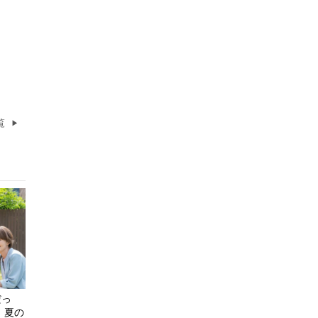
覧
だっ
、夏の