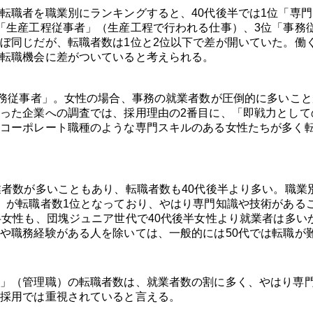
転職者を職業別にランキングすると、40代後半では1位「専門
「生産工程従事者」（生産工程で行われる仕事）、3位「事務
ぼ同じだが、転職者数は1位と2位以下で差が開いていた。働
転職機会に差がついていると考えられる。
事務従事者」。女性の場合、事務の就業者数が圧倒的に多いこと
った企業への調査では、採用理由の2番目に、「即戦力として
コーポレート職種のような専門スキルのある女性たちが多く
業者数が多いこともあり、転職者数も40代後半より多い。職業
」が転職者数1位となっており、やはり専門知識や技術がある
半女性も、団塊ジュニア世代で40代後半女性より就業者は多い
や職務経験がある人を除いては、一般的には50代では転職が
」（管理職）の転職者数は、就業者数の割に多く、やはり専
採用では重視されていると言える。