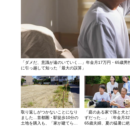
「ダメだ、意識が遠のいていく…」年金月17万円・65歳男
に引っ越して知った「最大の誤算」
取り返しがつかないことになり
「庭のある家で孫と犬と
ました…首都圏・駅徒歩10分の
ずだった…」〈年金月3
土地を購入も、「家が建てられ
65歳夫婦、夏の猛暑に
ない」事態に。住宅ローンの“必
理由と、その先に見た希