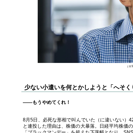
（※
少ない小遣いを何とかしようと「へそく
――もうやめてくれ！
8月5日、必死な形相で叫んでいた（に違いない）
と連投した理由は、株価の大暴落。日経平均株価の終値は4
「ブラックマンデー」を超えた下落幅となり、SN