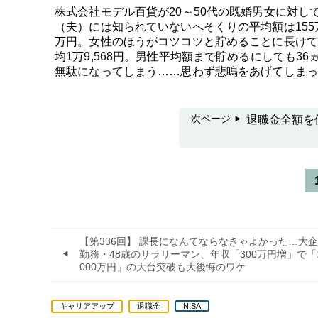
株式会社モデル百貨が20～50代の既婚男女に対し
（夫）には知られていないへそくりの平均額は155万
万円。女性のほうがコツコツと貯めることに長けて
均1万9,568円。男性平均額まで貯めるにしても
無駄になってしまう……思わず悲鳴をあげてしまっ
次ページ
退職金全額を
【第336回】 課長になんてならなきゃよかった…大
勤務・48歳のサラリーマン、年収「300万円増」で「1
000万円」の大台突破も大後悔のワケ
キャリアアップ
退職金
NISA