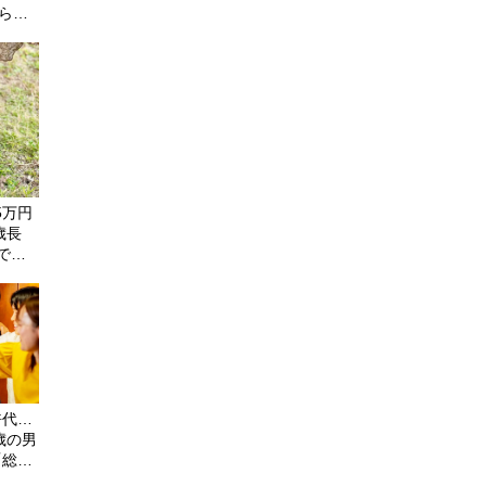
から老
」と電
5万円
歳長
で母
言いに
が解
許代…
歳の男
「総額
しまっ