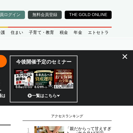
員ログイン
無料会員登録
THE GOLD ONLINE
介護
住まい
子育て・教育
税金
年金
エトセトラ
×
今後開催予定のセミナー
全貌
宙!?」 日本の宇宙ベンチャーのココがスゴイ！／補助金から実需へ、知
一覧はこちら
アクセスランキング
「親だからって甘えすぎ