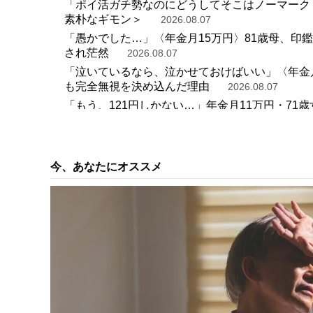
「ポイ活ガチ勢なのにどうしてそこはノーマーク
素朴なギモン＞
2026.08.07
「愚かでした…」〈年金月15万円〉81歳母、印
され茫然
2026.08.07
「泣いているなら、泣かせておけばいい」〈年金月
も完全無視を決め込んだ理由
2026.08.07
「もう、121円しかない…」年金月11万円・7
2026.08.07
「郊外の4LDK庭付き一軒家」を購入した世帯年収
ておけば…」と頭を抱えたワケ
2026.08.07
今、あなたにオススメ