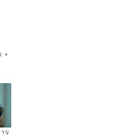
覧
ような
収