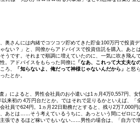
、奥さんには内緒でコツコツ貯めてきた貯金100万円で投資デ
ゃない？」と、同僚からアドバイスで投資信託を購入。あと
そうです。それまで順調に増えていたのに、一気に吹き飛ん
性。アドバイスをもらった同僚に
「なあ、これって大丈夫な
ころ、
「知らないよ、俺だって神様じゃないんだから」
と怒
ったとか。
調査』によると、男性会社員のお小遣いは1ヵ月4万0,557円、女
10年以来初の 4万円台だとか。ではそれで足りるかといえば、「
員で624円。1ヵ月22日勤務だとすると、残り2万7,000円
、あとは……そう考えているうちに、あっという間にゼロに
主張できるほど稼いでもいない……男性の場合は、「自力で