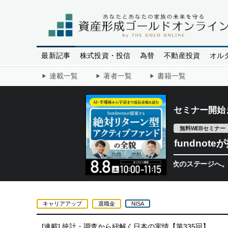
最新記事
株式投資・投信
為替
不動産投資
オル
連載一覧
著者一覧
書籍一覧
セミナー開始
無料WEBセミナー
fundno
半導体相場は次のステージへ。今、機関投
キャリアアップ
退職金
NISA
[連載]
統計・調査から紐解く日本の実情【第335回】