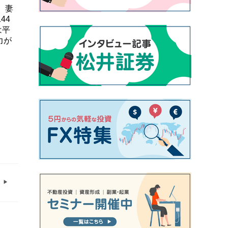
。妻
44
は平
力が