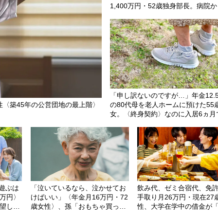
1,400万円・52歳独身部長。病院
人ホームの80歳母に「お金貸して
話したワケ
「申し訳ないのですが…」年金12.
性〈築45年の公営団地の最上階〉
の80代母を老人ホームに預けた55
女。〈終身契約〉なのに入居6ヵ月
が追い出されたワケ…施設職員が
くそうに告げたひと言【社労士FP
説】
遊ぶは
「泣いているなら、泣かせてお
飲み代、ゼミ合宿代、免
2万円〉
けばいい」〈年金月16万円・72
手取り月26万円・現在27
絶望した
歳女性〉、孫「おもちゃ買っ
性、大学在学中の借金が
望
て！」と泣き叫んでも完全無視
288万円」まで膨らんで