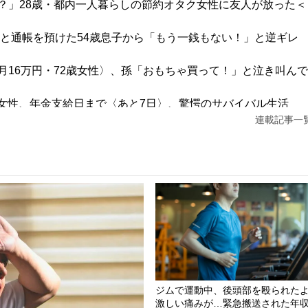
？」28歳・都内一人暮らしの節約オタク女性に友人が放った＜
鑑と通帳を預けた54歳息子から「もう一銭もない！」と逆ギレ
16万円・72歳女性〉、孫「おもちゃ買って！」と泣き叫んで
1歳女性、年金支給日まで〈あと7日〉、驚愕のサバイバル生活
連載記事一
1,100万円・30代夫婦の誤算。5年後、「都心のタワマンにし
ジムで運動中、後頭部を殴られた
激しい痛みが…緊急搬送された年