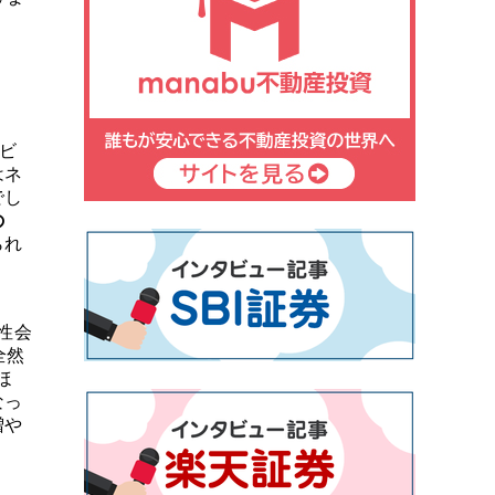
ビ
はネ
でし
の
られ
性会
全然
ほ
なっ
増や