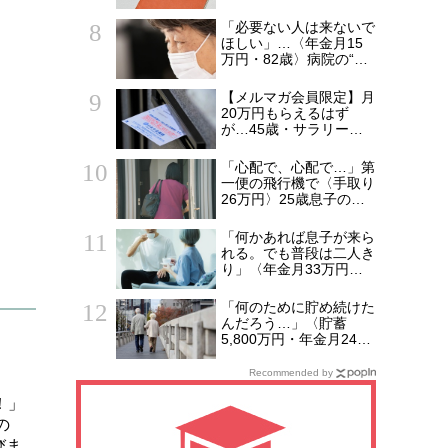
で後悔する人とは…「配
偶者が年下の人」「定年
「必要ない人は来ないで
後も働く人」「特別な年
ほしい」…〈年金月15
金を受け取れる人」
万円・82歳〉病院の“常
【CFPが解説】
連おばあちゃん”に向け
られた20代会社員の本
【メルマガ会員限定】月
音。それでも通い続ける
20万円もらえるはず
理由
が…45歳・サラリーマ
ン「ねんきん定期便」に
抱いた違和感。「年金ル
「心配で、心配で…」第
ール」知らずにそのまま
一便の飛行機で〈手取り
20年…65歳で受け取る
26万円〉25歳息子のア
ことになる年金額に唖然
パートに駆けつけた55
「何かの間違いでは？」
歳母。待ち受けてい
「何かあれば息子が来ら
た“悲しい結末”【CFPの
れる。でも普段は二人き
助言】
り」〈年金月33万円・
貯蓄5,000万円〉70代夫
婦、戸建てを手放して選
「何のために貯め続けた
んだ“ちょうどいい距離”
んだろう…」〈貯蓄
5,800万円・年金月24万
円〉68歳夫婦、老後に
押し寄せた“空っぽの毎
Recommended by
日”
！」
の
びま