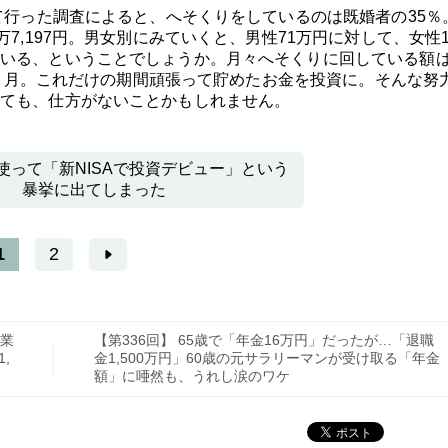
て行った調査によると、へそくりをしているのは既婚者の35％
7,197円。男女別にみていくと、男性71万円に対して、女性1
いる、ということでしょうか。月々へそくりに回している額
36ヵ月。これだけの期間頑張って貯めたお金を投資に。そんな努
ても、仕方がないことかもしれません。
使って「新NISAで投資デビュー」という
暴挙に出てしまった
1
2
企業
【第336回】 65歳で「年金16万円」だったが…「退職
,
金1,500万円」60歳の元サラリーマンが受け取る「年金
額」に唖然も、うれし涙のワケ