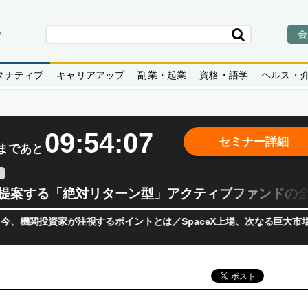
会
タナティブ
キャリアアップ
副業・起業
資格・語学
ヘルス・
09:54:06
セミナー詳細
まであと
teが提案する「絶対リターン型」アクティブファンドの
資家が注視するポイントとは／SpaceX上場、次なる巨大市場は「宇