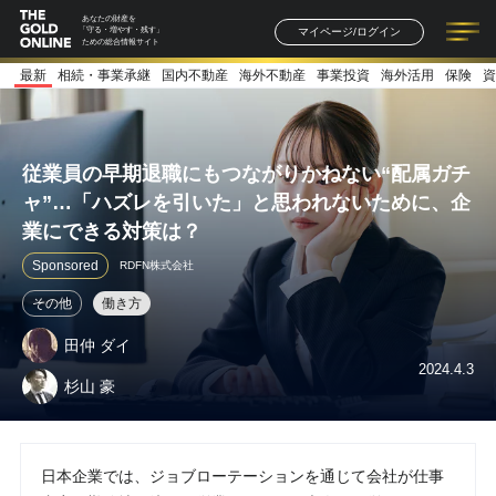
あなたの財産を
マイページ/ログイン
「守る・増やす・残す」
ための総合情報サイト
最新
相続・事業承継
国内不動産
海外不動産
事業投資
海外活用
保険
資
記事一覧
連載一覧
著者一覧
書籍一覧
セミナー情報
お知らせ
従業員の早期退職にもつながりかねない“配属ガチ
ャ”…「ハズレを引いた」と思われないために、企
業にできる対策は？
Sponsored
RDFN株式会社
その他
働き方
田仲 ダイ
2024.4.3
杉山 豪
日本企業では、ジョブローテーションを通じて会社が仕事