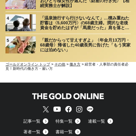
おひとり様女性が選んだ〈財産の行き先〉【相
続実務士が解説】
「温泉旅行すら行けないなんて」…積み重ねた
4
貯蓄は〈5,600万円〉の68歳主婦。潤沢な老後
資金を貯めたはずが「馬鹿だった」肩を落とす
理由
「親だからって甘えすぎよ」〈年金月13万円・
5
68歳母〉帰省した40歳長男に告げた「もう実家
には泊めない」
ゴールドオンライン トップ
>
その他
>
働き方
>
経営者・人事部の責任者必
見！新時代の働き方・雇い方
記事一覧
特集一覧
連載一覧
著者一覧
書籍一覧