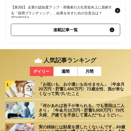
【第3回】 企業の認知度アップ・求職者の入社意欲向上に貢献す
る「採用ブランディング」…結果を出すための注意点は？
2024/02/14
【第2回】 「コアメンバー＝正社員」は時代遅れ？…いま、日本
連載記事一覧
企業が“柔軟な”雇用制度を取り入れるべき理由
2024/01/22
【第1回】 辞めた社員は“敵”じゃない…激化する「人材獲得競
争」を勝ち抜くために日本企業が活用したい「アルムナイ」と
は？
2023/12/05
人気記事ランキング
デイリー
週間
月間
「お祝いも、お小遣いも出せません」〈年金月
1
20万円・貯蓄1,400万円〉72歳女性、孫が来な
くなって気づいたこと
「何かあれば息子が来られる。でも普段は二人
2
きり」〈年金月33万円・貯蓄5,000万円〉70代
夫婦、戸建てを手放して選んだ“ちょうどいい
距離”
実の姉妹には財産を渡したくないんです…60歳
3