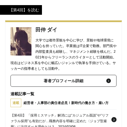
【第4回】を読む
田仲 ダイ
大学では都市景観を中心に学び、景観や地球環境に
関心を持っていた。卒業後はIT企業で勤務。部門長や
内部監査員も経験し、マネジメント経験を積んだ。2
021年からフリーランスのライターとして活動開始。
現在はビジネス系を中心に幅広いジャンルで執筆を手掛けている。サ
ッカーの指導者としても活動中。
著者プロフィール詳細
連載記事一覧
連載
経営者・人事部の責任者必見！新時代の働き方・雇い方
【第4回】 「採用ミスマッチ」解消には“カジュアル面談”や“リフ
ァラル採用”も有効だが…職務内容を明確に定めた〈ジョブ型雇
用〉に注目すべき理由とは？
2024/03/06