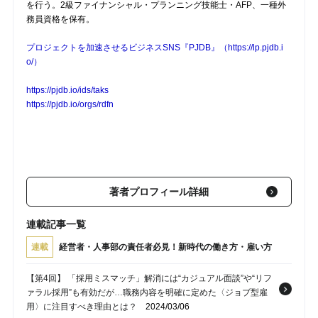
を行う。2級ファイナンシャル・プランニング技能士・AFP、一種外
務員資格を保有。
プロジェクトを加速させるビジネスSNS『PJDB』（https://lp.pjdb.i
o/）
https://pjdb.io/ids/taks
https://pjdb.io/orgs/rdfn
著者プロフィール詳細
連載記事一覧
連載
経営者・人事部の責任者必見！新時代の働き方・雇い方
【第4回】 「採用ミスマッチ」解消には“カジュアル面談”や“リフ
ァラル採用”も有効だが…職務内容を明確に定めた〈ジョブ型雇
用〉に注目すべき理由とは？
2024/03/06