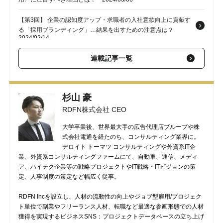
【第3回】 企業の認知度アップ・求職者の入社意欲向上に貢献す
る「採用ブランディング」…結果を出すための注意点は？
2024/02/14
【第2回】 「コアメンバー＝正社員」は時代遅れ？…いま、日本
連載記事一覧
企業が“柔軟な”雇用制度を取り入れるべき理由
2024/01/22
【第1回】 辞めた社員は“敵”じゃない…激化する「人材獲得競
杉山 豪
争」を勝ち抜くために日本企業が活用したい「アルムナイ」と
は？
2023/12/05
RDFN株式会社 CEO
大学卒業後、世界最大手の広告代理店ブループや株
式会社電通を経たのち、コンサルティング業界に。
デロイト トーマツ コンサルティングや外資系IT企
業、外資系コンサルティングファームにて、自動車、通信、メディ
ア、ハイテク企業等の戦略プロジェクトやIT戦略・ITビジョンの策
定、人事制度の策定など幅広く従事。
RDFN Incを設立し、人材の流動性の向上やジョブ型雇用/プロジェク
ト単位で副業やフリーランス人材、転職など最適な参画形態での人材
獲得を実現するビジネスSNS：プロジェクトデータベースの立ち上げ