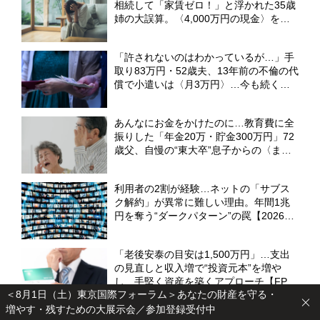
相続して「家賃ゼロ！」と浮かれた35歳
姉の大誤算。〈4,000万円の現金〉を継
いだ31歳妹は苦笑い【弁護士が解説】
「許されないのはわかっているが…」手
取り83万円・52歳夫、13年前の不倫の代
償で小遣いは〈月3万円〉…今も続く専
業主婦の妻との「上下関係」【弁護士の
助言】
あんなにお金をかけたのに…教育費に全
振りした「年金20万・貯金300万円」72
歳父、自慢の“東大卒”息子からの〈まさ
かの一言〉に絶望【CFPが解説】
利用者の2割が経験…ネットの「サブス
ク解約」が異常に難しい理由。年間1兆
円を奪う“ダークパターン”の罠【2026年
最新白書】
「老後安泰の目安は1,500万円」…支出
の見直しと収入増で“投資元本”を増や
し、手堅く資産を築くアプローチ【FPが
＜8月1日（土）東京国際フォーラム＞あなたの財産を守る・
試算】
増やす・残すための大展示会／参加登録受付中