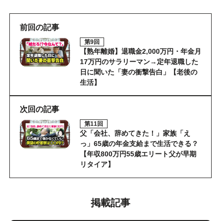
前回の記事
第9回
【熟年離婚】退職金2,000万円・年金月
17万円のサラリーマン→定年退職した
日に聞いた「妻の衝撃告白」【老後の
生活】
次回の記事
第11回
父「会社、辞めてきた！」家族「え
っ」65歳の年金支給まで生活できる？
【年収800万円55歳エリート父が早期
リタイア】
掲載記事