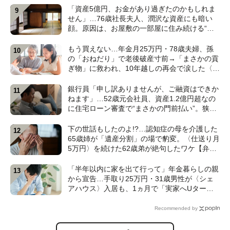
「資産5億円、お金があり過ぎたのかもしれま
せん」…76歳社長夫人、潤沢な資産にも暗い
顔。原因は、お屋敷の一部屋に住み続ける“跡
取り息子”【CFPが解説】
もう買えない…年金月25万円・78歳夫婦、孫
の「おねだり」で老後破産寸前→「まさかの貢
ぎ物」に救われ、10年越しの再会で涙した〈孫
のひと言〉【CFPが解説】
銀行員「申し訳ありませんが、ご融資はできか
ねます」…52歳元会社員、資産1.2億円超なの
に住宅ローン審査で“まさかの門前払い”。狭い
賃貸で妻と2人「地獄のFIRE生活」のワケ【FP
の解説】
下の世話もしたのよ!?…認知症の母を介護した
65歳姉が「遺産分割」の場で豹変。〈仕送り月
5万円〉を続けた62歳弟が絶句したワケ【弁護
士が解説】
「半年以内に家を出て行って」年金暮らしの親
から宣告…手取り25万円・31歳男性が〈シェ
アハウス〉入居も、1ヵ月で「実家へUター
ン」したワケ【CFPが解説】
Recommended by