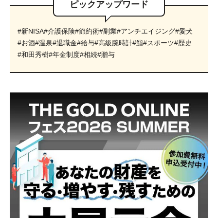
ピックアップワード
#新NISA
#介護保険
#節約術
#副業
#アンチエイジング
#愛犬
#お酒
#温泉
#退職金
#給与
#高級腕時計
#鮨
#スポーツ
#歴史
#和田秀樹
#年金制度
#相続
#贈与