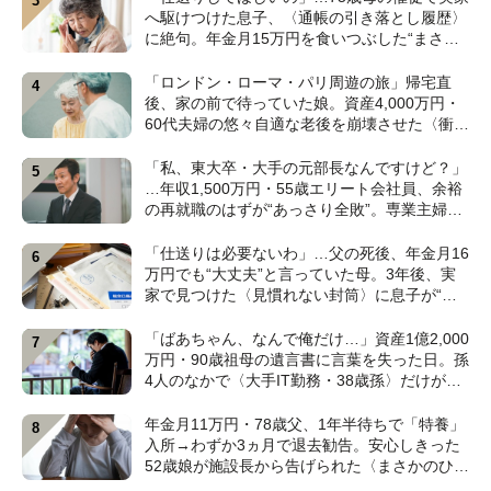
へ駆けつけた息子、〈通帳の引き落とし履歴〉
に絶句。年金月15万円を食いつぶした“まさか
の正体”【CFPの助言】
「ロンドン・ローマ・パリ周遊の旅」帰宅直
後、家の前で待っていた娘。資産4,000万円・
60代夫婦の悠々自適な老後を崩壊させた〈衝撃
のカミングアウト〉【CFPの助言】
「私、東大卒・大手の元部長なんですけど？」
…年収1,500万円・55歳エリート会社員、余裕
の再就職のはずが“あっさり全敗”。専業主婦の
妻が仕切る家で「居場所がありません」の現実
【CFPの助言】
「仕送りは必要ないわ」…父の死後、年金月16
万円でも“大丈夫”と言っていた母。3年後、実
家で見つけた〈見慣れない封筒〉に息子が“思
わず叫んだ”ワケ【FPが解説】
「ばあちゃん、なんで俺だけ…」資産1億2,000
万円・90歳祖母の遺言書に言葉を失った日。孫
4人のなかで〈大手IT勤務・38歳孫〉だけが遺
産相続から除外されたワケ【弁護士が解説】
年金月11万円・78歳父、1年半待ちで「特養」
入所→わずか3ヵ月で退去勧告。安心しきった
52歳娘が施設長から告げられた〈まさかのひと
言〉【元介護施設職員のFPが解説】