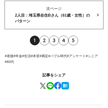
次ページ
2人目：埼玉県在住Bさん（61歳・女性）の
パターン
1
2
3
4
5
#老後
#年金
#生活
#本音
#満足
#バブル時代
#アンケート
#シニア
#60代
記事をシェア