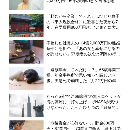
4,000万円・60代夫婦の悠々自適な老後
を崩壊させた〈衝撃のカミングアウト〉
【CFPの助言】
「頼むから卒業してくれ」…ひとり息子
の〈東大現役合格〉に歓喜した夜から7
年。在学費用800万円超、“いまだに大学
生”でも62歳父が「退学しろ」と言えな
い理由【CFPが助言】
不倫した社長夫の〈4億2,000万円の離婚
条件〉を拒否…「あの女と幸せになるの
が許せない」57歳妻の執念と調停の行方
【弁護士が解説】
「遺族年金、これだけ…？」65歳専業主
婦、年金事務所で思い知った厳しい老
後。夫急死で崩壊した〈月22万円の年金
生活〉【CFPが解説】
たった5分で“約66億円”の無人ロケットが
海の藻屑に…打ち上げまでNASAが気づ
けなかった、たったひとつの「致命的な
ミス」
「老後資金が心許ない…」貯金800万
円・67歳男性、70歳まで働き「繰下げ受