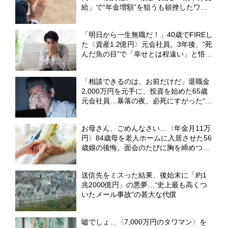
給」で“年金増額”を狙うも頓挫したワケ
【FPが解説】
「明日から一生無職だ！」40歳でFIREし
た〈資産1.2億円〉元会社員。3年後、“死
んだ魚の目”で「幸せとは程遠い」と悟っ
たワケ【CFPが解説】
「相談できるのは、お前だけだ」退職金
2,000万円を元手に、投資を始めた65歳
元会社員…暴落の夜、必死にすがった“ま
さかの相手”【FPが解説】
お母さん、ごめんなさい…〈年金月11万
円〉84歳母を老人ホームに入居させた56
歳娘の後悔。面会のたびに胸を締めつけ
た「母の願い」【元介護施設職員のFPが
解説】
送信先をミスった結果、後始末に「約1
兆2000億円」の悪夢…“史上最も高くつ
いたメール事故”の甚大な代償
嘘でしょ…〈7,000万円のタワマン〉を