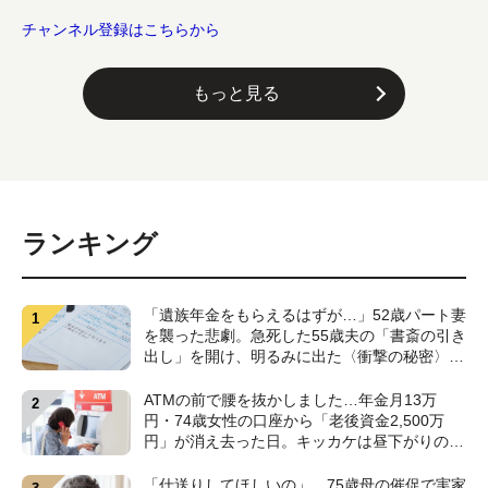
チャンネル登録はこちらから
もっと見る
ランキング
「遺族年金をもらえるはずが…」52歳パート妻
を襲った悲劇。急死した55歳夫の「書斎の引き
出し」を開け、明るみに出た〈衝撃の秘密〉
【CFPが解説】
ATMの前で腰を抜かしました…年金月13万
円・74歳女性の口座から「老後資金2,500万
円」が消え去った日。キッカケは昼下がりの
〈1本の電話〉【弁護士が警鐘】
「仕送りしてほしいの」…75歳母の催促で実家