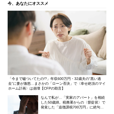
今、あなたにオススメ
「今まで嘘ついてたの!?」年収600万円・32歳夫の“黒い過
去”に妻が激怒…まさかの「ローン否決」で〈幸せ絶頂のマイ
ホーム計画〉は崩壊【CFPの助言】
なんで私が…「実家のアパート」を相続
した50歳姉。税務署からの〈督促状〉で
発覚した「追徴課税700万円」に絶句
【CFPが解説】