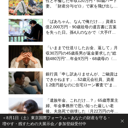
性と不倫した年収120万円・50歳パート
妻。「財産分与ゼロ」で家を飛び出した
5年後の〈重すぎる代償〉【弁護士が解
説】
「ばあちゃん、なんで俺だけ…」資産1
億2,000万円・90歳祖母の遺言書に言葉
を失った日。孫4人のなかで〈大手IT勤
務・38歳孫〉だけが遺産相続から除外さ
れたワケ【弁護士が解説】
「いままで仕送りしたお金、返して」月
収30万円の45歳長男が返金要求した“総
額480万円”…年金9万円・68歳母の〈言
ってはならない一言〉【FPが解説】
銀行員「申し訳ありませんが、ご融資は
できかねます」…52歳元会社員、資産
1.2億円超なのに住宅ローン審査で“まさ
かの門前払い”。狭い賃貸で妻と2人「地
獄のFIRE生活」のワケ【FPの解説】
「遺族年金、これだけ…？」65歳専業主
婦、年金事務所で思い知った厳しい老
後。夫急死で崩壊した〈月22万円の年金
生活〉【CFPが解説】
＜8月1日（土）東京国際フォーラム＞あなたの財産を守る・
増やす・残すための大展示会／参加登録受付中
「ありがとうの一言もないの？」…年金