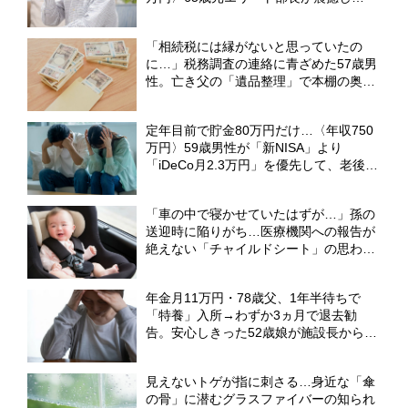
た“自分自身の恐ろしい変化”【CFPの助
言】
「相続税には縁がないと思っていたの
に…」税務調査の連絡に青ざめた57歳男
性。亡き父の「遺品整理」で本棚の奥か
ら出てきた〈古い封筒の束〉【CFPが
「隠し財産」の無申告リスクを解説】
定年目前で貯金80万円だけ…〈年収750
万円〉59歳男性が「新NISA」より
「iDeCo月2.3万円」を優先して、老後資
金の準備を始めたワケ【FPが解説】
「車の中で寝かせていたはずが…」孫の
送迎時に陥りがち…医療機関への報告が
絶えない「チャイルドシート」の思わぬ
事故【2026年最新白書】
年金月11万円・78歳父、1年半待ちで
「特養」入所→わずか3ヵ月で退去勧
告。安心しきった52歳娘が施設長から告
げられた〈まさかのひと言〉【元介護施
設職員のFPが解説】
見えないトゲが指に刺さる…身近な「傘
の骨」に潜むグラスファイバーの知られ