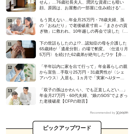
せん」…76歳社長夫人、潤沢な資産にも暗い
顔。原因は、お屋敷の一部屋に住み続ける“跡
取り息子”【CFPが解説】
もう買えない…年金月25万円・78歳夫婦、孫
の「おねだり」で老後破産寸前→「まさかの貢
ぎ物」に救われ、10年越しの再会で涙した〈孫
のひと言〉【CFPが解説】
下の世話もしたのよ!?…認知症の母を介護した
65歳姉が「遺産分割」の場で豹変。〈仕送り月
5万円〉を続けた62歳弟が絶句したワケ【弁護
士が解説】
「半年以内に家を出て行って」年金暮らしの親
から宣告…手取り25万円・31歳男性が〈シェ
アハウス〉入居も、1ヵ月で「実家へUター
ン」したワケ【CFPが解説】
「双子の孫はかわいい、でも正直しんどい…」
年金月27万円・60代夫婦、“娘のSOS”でよぎっ
た老後破産【CFPの助言】
Recommended by
ピックアップワード