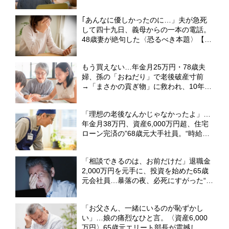
〈絶縁〉を突きつけた日【CFPの助言】
｢あんなに優しかったのに…」夫が急死
して四十九日、義母からの一本の電話。
48歳妻が絶句した〈恐るべき本題〉【弁
護士が解説】
もう買えない…年金月25万円・78歳夫
婦、孫の「おねだり」で老後破産寸前
→「まさかの貢ぎ物」に救われ、10年越
しの再会で涙した〈孫のひと言〉【CFP
が解説】
「理想の老後なんかじゃなかったよ」…
年金月38万円、資産6,000万円超、住宅
ローン完済の”68歳元大手社員。“時給
1,250円・地元のホームセンター”でアル
バイトを続ける理由【CFPの助言】
「相談できるのは、お前だけだ」退職金
2,000万円を元手に、投資を始めた65歳
元会社員…暴落の夜、必死にすがった“ま
さかの相手”【FPが解説】
「お父さん、一緒にいるのが恥ずかし
い」…娘の痛烈なひと言。〈資産6,000
万円〉65歳元エリート部長が震撼し