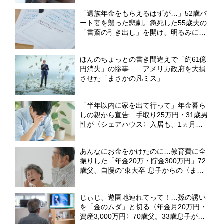
「遺族年金をもらえるはずが…」52歳パ
ート妻を襲った悲劇。急死した55歳夫の
「書斎の引き出し」を開け、明るみに出
た〈衝撃の秘密〉【CFPが解説】
ほんのちょっとの書き間違えで「約61億
円消失」の惨事……アメリカ政府を大損
させた「まさかの凡ミス」
「半年以内に家を出て行って」年金暮ら
しの親から宣告…手取り25万円・31歳男
性が〈シェアハウス〉入居も、1ヵ月で
「実家へUターン」したワケ【CFPが解
説】
あんなにお金をかけたのに…教育費に全
振りした「年金20万・貯金300万円」72
歳父、自慢の“東大卒”息子からの〈まさ
かの一言〉に絶望【CFPが解説】
じぃじ、遊園地連れてって！…孫の誘い
を「金のムダ」と切る〈年金月20万円・
資産3,000万円〉70歳父。33歳息子が