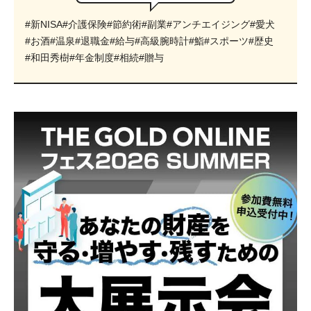
#新NISA
#介護保険
#節約術
#副業
#アンチエイジング
#愛犬
#お酒
#温泉
#退職金
#給与
#高級腕時計
#鮨
#スポーツ
#歴史
#和田秀樹
#年金制度
#相続
#贈与