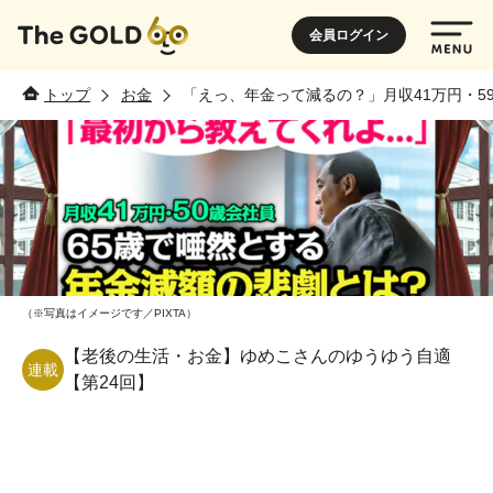
会員ログイン
トップ
お金
「えっ、年金って減るの？」月収41万円・5
（※写真はイメージです／PIXTA）
【老後の生活・お金】ゆめこさんのゆうゆう自適
連載
【第24回】