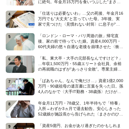
に絶句。年金月15万円を食いつぶした“まさか
の正体”【CFPの助言】
「仕送りは必要ないわ」…父の死後、年金月16
万円でも“大丈夫”と言っていた母。3年後、実
家で見つけた〈見慣れない封筒〉に息子が“思
わず叫んだ”ワケ【FPが解説】
「ロンドン・ローマ・パリ周遊の旅」帰宅直
後、家の前で待っていた娘。資産4,000万円・
60代夫婦の悠々自適な老後を崩壊させた〈衝撃
のカミングアウト〉【CFPの助言】
「私、東大卒・大手の元部長なんですけど？」
…年収1,500万円・55歳エリート会社員、余裕
の再就職のはずが“あっさり全敗”。専業主婦の
妻が仕切る家で「居場所がありません」の現実
【CFPの助言】
「ばあちゃん、なんで俺だけ…」資産1億2,000
万円・90歳祖母の遺言書に言葉を失った日。孫
4人のなかで〈大手IT勤務・38歳孫〉だけが遺
産相続から除外されたワケ【弁護士が解説】
年金月11万円・78歳父、1年半待ちで「特養」
入所→わずか3ヵ月で退去勧告。安心しきった
52歳娘が施設長から告げられた〈まさかのひと
言〉【元介護施設職員のFPが解説】
「資産5億円、お金があり過ぎたのかもしれま