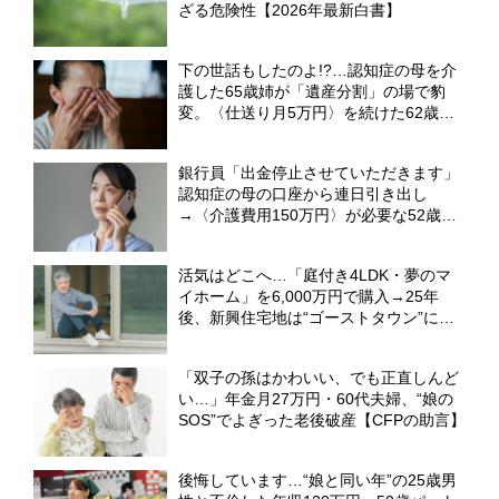
ざる危険性【2026年最新白書】
下の世話もしたのよ!?…認知症の母を介
護した65歳姉が「遺産分割」の場で豹
変。〈仕送り月5万円〉を続けた62歳弟
が絶句したワケ【弁護士が解説】
銀行員「出金停止させていただきます」
認知症の母の口座から連日引き出し
→〈介護費用150万円〉が必要な52歳長
女が陥った“まさかの事態”【弁護士が解
説】
活気はどこへ…「庭付き4LDK・夢のマ
イホーム」を6,000万円で購入→25年
後、新興住宅地は“ゴーストタウン”に。
61歳男性が直面した「厳しい現実」【宅
建士CFPが解説】
「双子の孫はかわいい、でも正直しんど
い…」年金月27万円・60代夫婦、“娘の
SOS”でよぎった老後破産【CFPの助言】
後悔しています…“娘と同い年”の25歳男