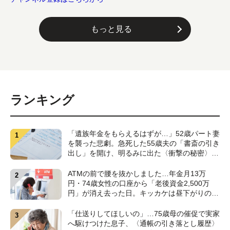
もっと見る
ランキング
「遺族年金をもらえるはずが…」52歳パート妻
を襲った悲劇。急死した55歳夫の「書斎の引き
出し」を開け、明るみに出た〈衝撃の秘密〉
【CFPが解説】
ATMの前で腰を抜かしました…年金月13万
円・74歳女性の口座から「老後資金2,500万
円」が消え去った日。キッカケは昼下がりの
〈1本の電話〉【弁護士が警鐘】
「仕送りしてほしいの」…75歳母の催促で実家
へ駆けつけた息子、〈通帳の引き落とし履歴〉