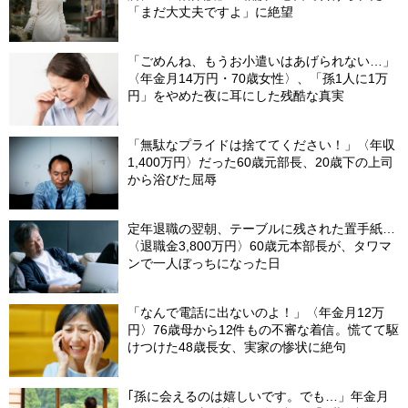
「まだ大丈夫ですよ」に絶望
「ごめんね、もうお小遣いはあげられない…」
〈年金月14万円・70歳女性〉、「孫1人に1万
円」をやめた夜に耳にした残酷な真実
「無駄なプライドは捨ててください！」〈年収
1,400万円〉だった60歳元部長、20歳下の上司
から浴びた屈辱
定年退職の翌朝、テーブルに残された置手紙…
〈退職金3,800万円〉60歳元本部長が、タワマ
ンで一人ぼっちになった日
「なんで電話に出ないのよ！」〈年金月12万
円〉76歳母から12件もの不審な着信。慌てて駆
けつけた48歳長女、実家の惨状に絶句
｢孫に会えるのは嬉しいです。でも…」年金月