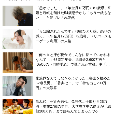
「愚かでした…」〈年金月15万円〉81歳母、印
鑑と通帳を預けた54歳息子から「もう一銭もな
い！」と逆ギレされ茫然
「母は騙されたんです」48歳ひとり娘、怒りの
訴え。〈年金月12万円〉72歳母、〈リバースモ
ーゲージ利用〉の末路
「俺の血と汗が税金でこんなに持っていかれる
なんて…」65歳定年夫、退職金2,600万円と
iDeCoの〈同時受給〉で課された重税。妻「慰
める言葉もありません」
家族葬なんてしなきゃよかった…喪主を務めた
52歳長男、「香典ゼロ」で「持ち出し200万
円」の大誤算
飲み代、ゼミ合宿代、免許代…手取り月26万
円・現在27歳の男性、大学在学中の借金が「総
額288万円」まで膨らんでしまったワケ