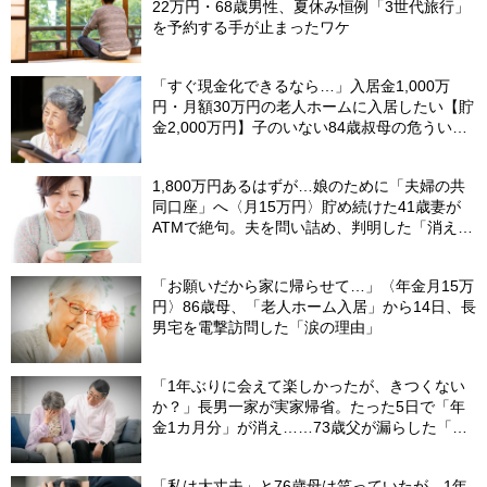
22万円・68歳男性、夏休み恒例「3世代旅行」
を予約する手が止まったワケ
「すぐ現金化できるなら…」入居金1,000万
円・月額30万円の老人ホームに入居したい【貯
金2,000万円】子のいない84歳叔母の危うい決
断。55歳甥の介入で〈叔母の自宅マンション〉
が1億円で売れたワケ
1,800万円あるはずが…娘のために「夫婦の共
同口座」へ〈月15万円〉貯め続けた41歳妻が
ATMで絶句。夫を問い詰め、判明した「消えた
教育費」の行方
「お願いだから家に帰らせて…」〈年金月15万
円〉86歳母、「老人ホーム入居」から14日、長
男宅を電撃訪問した「涙の理由」
「1年ぶりに会えて楽しかったが、きつくない
か？」長男一家が実家帰省。たった5日で「年
金1カ月分」が消え……73歳父が漏らした「本
音」
「私は大丈夫」と76歳母は笑っていたが…1年