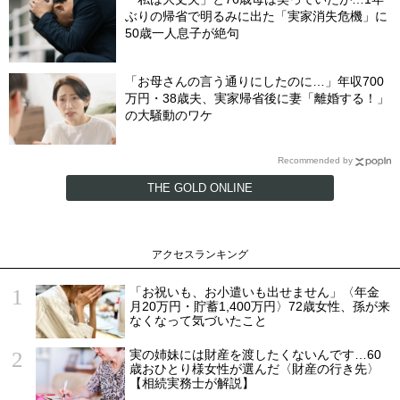
ぶりの帰省で明るみに出た「実家消失危機」に
50歳一人息子が絶句
「お母さんの言う通りにしたのに…」年収700
万円・38歳夫、実家帰省後に妻「離婚する！」
の大騒動のワケ
Recommended by
THE GOLD ONLINE
アクセスランキング
「お祝いも、お小遣いも出せません」〈年金
月20万円・貯蓄1,400万円〉72歳女性、孫が来
なくなって気づいたこと
実の姉妹には財産を渡したくないんです…60
歳おひとり様女性が選んだ〈財産の行き先〉
【相続実務士が解説】