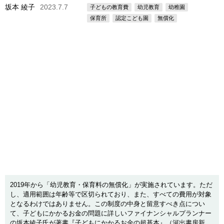
坂本 綾子
2023.7.7
子どもの教育費
幼児教育
幼稚園
保育所
認定こども園
無償化
2019年から「幼児教育・保育料の無償化」が実施されています。ただ
し、適用範囲は年齢等で区切られており、また、すべての費用が対象
となるわけではありません。この制度の中身と留意すべき点につい
て、子どもにかかるお金の問題に詳しいファイナンシャルプランナー
の坂本綾子氏が著書『子どもにかかるお金の超基本』（河出書房新