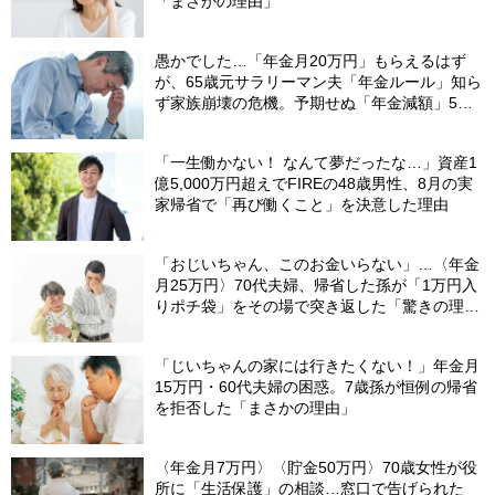
「まさかの理由」
愚かでした…「年金月20万円」もらえるはず
が、65歳元サラリーマン夫「年金ルール」知ら
ず家族崩壊の危機。予期せぬ「年金減額」5つ
の理由
「一生働かない！ なんて夢だったな…」資産1
億5,000万円超えでFIREの48歳男性、8月の実
家帰省で「再び働くこと」を決意した理由
「おじいちゃん、このお金いらない」…〈年金
月25万円〉70代夫婦、帰省した孫が「1万円入
りポチ袋」をその場で突き返した「驚きの理
由」
「じいちゃんの家には行きたくない！」年金月
15万円・60代夫婦の困惑。7歳孫が恒例の帰省
を拒否した「まさかの理由」
〈年金月7万円〉〈貯金50万円〉70歳女性が役
所に「生活保護」の相談…窓口で告げられた