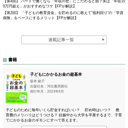
【第4回】 パートで働くなら「年収の壁」にこだわると損？実は「年収15
0万円超え」がおすすめなワケ【FPが解説】
【第2回】 「子どもの教育資金」を貯めるのに敢えて“低利回り”の「学資
保険」をベースにするメリット【FPが解説】
連載記事一覧
書籍
子どもにかかるお金の超基本
坂本 綾子
出版社名：河出書房新社
発行年月：2023年6月
子どものために毎年いくら貯金すればいい？ 貯め時はいつ？ 教
育費のメリハリはどうつける？ 妊娠中から大学を卒業するまで、子育
てにかかるお金のギモンにすべて答えます。