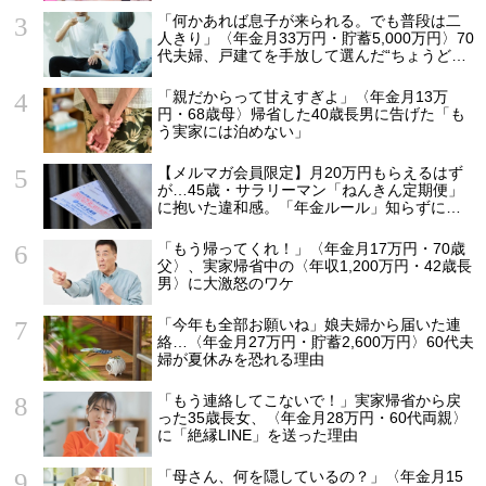
「何かあれば息子が来られる。でも普段は二
人きり」〈年金月33万円・貯蓄5,000万円〉70
代夫婦、戸建てを手放して選んだ“ちょうどい
い距離”
「親だからって甘えすぎよ」〈年金月13万
円・68歳母〉帰省した40歳長男に告げた「も
う実家には泊めない」
【メルマガ会員限定】月20万円もらえるはず
が…45歳・サラリーマン「ねんきん定期便」
に抱いた違和感。「年金ルール」知らずにそ
のまま20年…65歳で受け取ることになる年金
額に唖然「何かの間違いでは？」
「もう帰ってくれ！」〈年金月17万円・70歳
父〉、実家帰省中の〈年収1,200万円・42歳長
男〉に大激怒のワケ
「今年も全部お願いね」娘夫婦から届いた連
絡…〈年金月27万円・貯蓄2,600万円〉60代夫
婦が夏休みを恐れる理由
「もう連絡してこないで！」実家帰省から戻
った35歳長女、〈年金月28万円・60代両親〉
に「絶縁LINE」を送った理由
「母さん、何を隠しているの？」〈年金月15