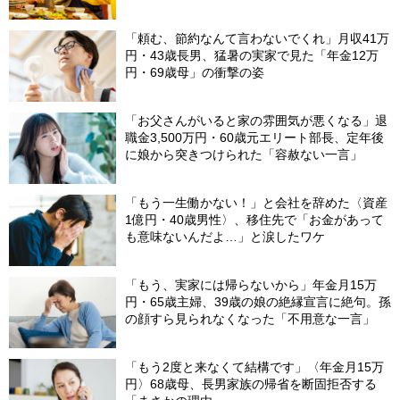
「頼む、節約なんて言わないでくれ」月収41万
円・43歳長男、猛暑の実家で見た「年金12万
円・69歳母」の衝撃の姿
「お父さんがいると家の雰囲気が悪くなる」退
職金3,500万円・60歳元エリート部長、定年後
に娘から突きつけられた「容赦ない一言」
「もう一生働かない！」と会社を辞めた〈資産
1億円・40歳男性〉、移住先で「お金があって
も意味ないんだよ…」と涙したワケ
「もう、実家には帰らないから」年金月15万
円・65歳主婦、39歳の娘の絶縁宣言に絶句。孫
の顔すら見られなくなった「不用意な一言」
「もう2度と来なくて結構です」〈年金月15万
円〉68歳母、長男家族の帰省を断固拒否する