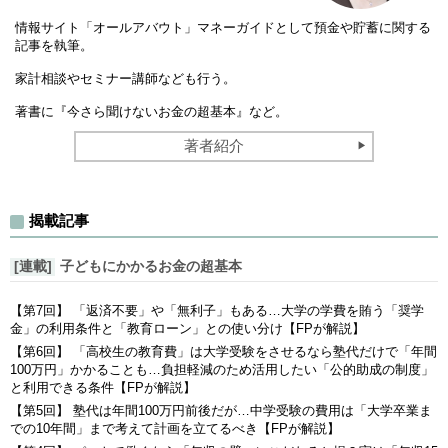
情報サイト「オールアバウト」マネーガイドとして預金や貯蓄に関する
記事を執筆。
家計相談やセミナー講師なども行う。
著書に『今さら聞けないお金の超基本』など。
著者紹介
揭載記事
[連載]
子どもにかかるお金の超基本
【第7回】 「返済不要」や「無利子」もある…大学の学費を賄う「奨学
金」の利用条件と「教育ローン」との使い分け【FPが解説】
【第6回】 「高校生の教育費」は大学受験をさせるなら塾代だけで「年間
100万円」かかることも…負担軽減のため活用したい「公的助成の制度」
と利用できる条件【FPが解説】
【第5回】 塾代は年間100万円前後だが…中学受験の費用は「大学卒業ま
での10年間」まで考えて計画を立てるべき【FPが解説】