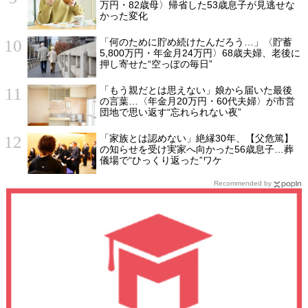
万円・82歳母〉帰省した53歳息子が見逃せな
かった変化
「何のために貯め続けたんだろう…」〈貯蓄
5,800万円・年金月24万円〉68歳夫婦、老後に
押し寄せた“空っぽの毎日”
「もう親だとは思えない」娘から届いた最後
の言葉…〈年金月20万円・60代夫婦〉が市営
団地で思い返す“忘れられない夜”
「家族とは認めない」絶縁30年、【父危篤】
の知らせを受け実家へ向かった56歳息子…葬
儀場で“ひっくり返った”ワケ
Recommended by